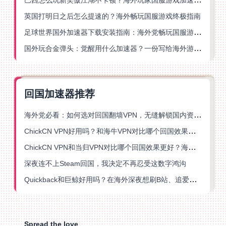
英国打明日之后怎么提速的？海外畅玩国服游戏终极指南
足球世界国外加速器下载安装指南：海外党畅玩国服游戏的终极解决方案
国外玩合金弹头：觉醒用什么加速器？一份写给海外游子的畅玩指南
回国加速器推荐
海外党必看：如何选对回国翻墙VPN，无缝解锁国内资源？
ChickCN VPN好用吗？和海牛VPN对比哪个回国效果更好？
ChickCN VPN和当归VPN对比哪个回国效果更好？海外党亲测后选了它
深夜连不上Steam回国，我决定不再忍受这数字鸿沟
Quickback和巨鲸好用吗？在海外深夜想刷B站、追爱奇艺的你，或许正需要这份答案
Spread the love