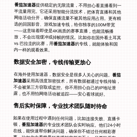
番茄加速器
提供稳定的无限流量，不用担心看直播看到一
半流量用完。它还采用智能分流技术，把体育直播和其他
网络活动分开，确保直播流量不被其他应用占用。更有精
选的回国影音、游戏加速专线，给你独享的100M带宽
——这意味着即使是4K画质的赛事直播，也能流畅播
放，不会出现缓冲或掉帧的情况。比如你在国外看土耳其
vs 巴拉圭的比赛，用
番茄加速器
的专线，就能体验和国
内一样的观看效果。
数据安全加密，专线传输更放心
在海外使用加速器，数据安全是很多人关心的问题。
番茄
加速器
采用高强度加密技术，所有数据都通过专线传输，
不会被第三方窃取或监控。你不用担心自己的IP地址泄
露，也不用怕网络活动被追踪——安心看球就好。
售后实时保障，专业技术团队随时待命
如果在使用过程中遇到任何问题，比如连接失败、直播卡
顿，
番茄加速器
的专业技术团队会实时响应。他们24小时
在线，能快速帮你解决问题，确保你不错过任何精彩赛
事。比如你在看世界杯直播时突然连不上，只要联系客