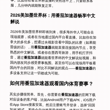
服，几分钟内就能恢复正常。
2026美加墨世界杯：用番茄加速器畅享中文
解说
2026年美加墨世界杯即将到来，很多海外华人可能会去
现场观赛，或者在当地通过国内平台看直播。比如你在加
拿大的多伦多，想通过央视影音看中国队的比赛（如果能
晋级的话），用
番茄加速器
就能直接连接国内节点，享受
熟悉的中文解说。或者你在墨西哥旅游，用手机打开抖
音，通过
番茄加速器
就能看世界杯的中文解说短视频，和
国内朋友同步感受赛事氛围。甚至你可以在现场用平板看
国内平台的回放，对比不同解说的观点——
番茄加速器
的
多设备支持让这一切都成为可能。
如何用番茄加速器观看国内体育赛事？
其实步骤很简单。首先，你需要在
番茄加速器
的官网下载
对应设备的客户端，比如Android用户下载APK，iOS用户
在App Store搜索安装。然后注册账号并登录，选择“回国
加速”模式，系统会自动推荐最优线路。接着打开你喜欢
的体育直播平台，比如腾讯体育、抖音或者央视影音，就