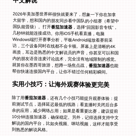
中文解说
2026年美加墨世界杯很快就要来了，想象一下你在加拿
大留学，想和国内的朋友同步看中国队的小组赛（希望中
国队能晋级）。打开
番茄加速器
，选择“回国影音专线”，
几秒钟就能连接成功。你用iOS手机看直播，电脑
Windows端打开赛事分析，平板Android端放着赛前采
访，三个设备同时在线都不会卡顿。屏幕上是清晰的4K
画质，耳边是熟悉的中文解说员的声音，你甚至可以和国
内的朋友语音连麦讨论战术，完全没有地域限制的感觉。
就算你在墨西哥旅游，想蹲一场焦点战，
番茄加速器
也能
帮你快速连接国内平台，让你不错过任何精彩瞬间。
实用小技巧：让海外观赛体验更完美
除了用
番茄加速器
，还有几个小技巧能提升观赛体验：提
前测试节点，选择延迟最低的线路；看直播时关闭后台多
余的应用，减少网络占用；如果是看重要比赛，建议提前
10分钟连接加速器，确保稳定。另外，记得选择支持中文
解说的国内平台，比如央视频、咪咕视频，这样才能享受
到熟悉的解说风格。