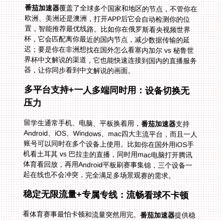
番茄加速器
覆盖了全球多个国家和地区的节点，不管你在
欧洲、美洲还是澳洲，打开APP后它会自动检测你的位
置，智能推荐最优线路。比如你在俄罗斯看央视频世界
杯，它会匹配离你最近的国内节点，减少数据传输的延
迟；要是你在非洲想找在国外怎么看塞内加尔 vs 秘鲁世
界杯中文解说的渠道，它也能快速连接到国内的直播服务
器，让你同步看到中文解说的画面。
多平台支持+一人多端同时用：设备切换无
压力
留学生通常手机、电脑、平板换着用，
番茄加速器
支持
Android、iOS、Windows、mac四大主流平台，而且一人
账号可以同时在多个设备上使用。比如你在国外用iOS手
机看土耳其 vs 巴拉圭的直播，同时用mac电脑打开腾讯
体育看回放，再用Android平板刷赛事集锦，三个设备一
起在线也不会冲突，完全满足多场景观赛的需求。
稳定无限流量+专属专线：流畅看球不卡顿
看体育赛事最怕卡顿和流量突然用完。
番茄加速器
提供稳
定无限流量，不用担心看一半被提示流量不足；它还做了
智能分流，把观赛流量和日常上网流量分开，不会因为刷
视频影响直播流畅度。更重要的是，它有精选的回国影
音、游戏加速专线，独享100M带宽——就算你看4K画质