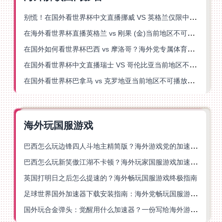
别慌！在国外看世界杯中文直播挪威 VS 英格兰仅限中国大陆？这篇指南帮你搞定
在海外看世界杯直播英格兰 vs 刚果 (金)当前地区不可播放？这篇指南帮你突破所有限制
在国外如何看世界杯巴西 vs 摩洛哥？海外党专属体育观赛指南来了
在国外看世界杯中文直播瑞士 VS 哥伦比亚当前地区不可播放？这篇指南帮你搞定
在国外看世界杯巴拿马 vs 克罗地亚当前地区不可播放？这篇指南帮你轻松解决海外体育直播难题
海外玩国服游戏
巴西怎么玩边锋四人斗地主精简版？海外游戏党的加速器终极选择
巴西怎么玩新笑傲江湖不卡顿？海外玩家国服游戏加速终极指南（附猫和老鼠一梦江湖实测）
英国打明日之后怎么提速的？海外畅玩国服游戏终极指南
足球世界国外加速器下载安装指南：海外党畅玩国服游戏的终极解决方案
国外玩合金弹头：觉醒用什么加速器？一份写给海外游子的畅玩指南