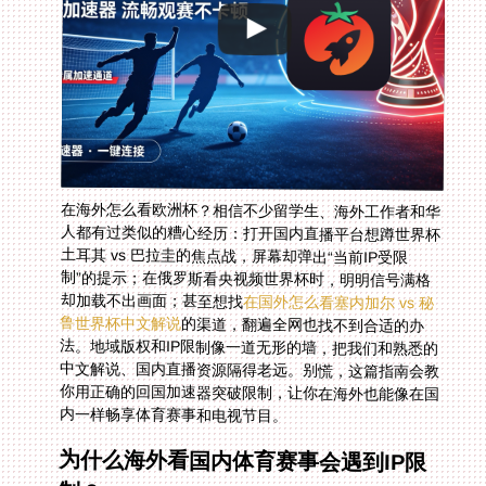
在海外怎么看欧洲杯？相信不少留学生、海外工作者和华
人都有过类似的糟心经历：打开国内直播平台想蹲世界杯
土耳其 vs 巴拉圭的焦点战，屏幕却弹出“当前IP受限
制”的提示；在俄罗斯看央视频世界杯时，明明信号满格
却加载不出画面；甚至想找
在国外怎么看塞内加尔 vs 秘
鲁世界杯中文解说
的渠道，翻遍全网也找不到合适的办
法。地域版权和IP限制像一道无形的墙，把我们和熟悉的
中文解说、国内直播资源隔得老远。别慌，这篇指南会教
你用正确的回国加速器突破限制，让你在海外也能像在国
内一样畅享体育赛事和电视节目。
为什么海外看国内体育赛事会遇到IP限