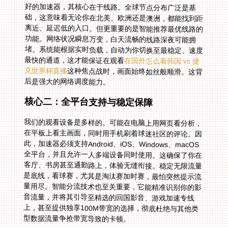
好的加速器，其核心在于线路。全球节点分布广泛是基
础，这意味着无论你在北美、欧洲还是澳洲，都能找到距
离近、延迟低的入口。但更重要的是智能推荐最优线路的
功能。网络状况瞬息万变，白天流畅的线路深夜可能拥
堵。系统能根据实时负载，自动为你切换至最稳定、速度
最快的通道，这才能保证在观看
在国外怎么看韩国 vs 捷
克世界杯直播
这种焦点战时，画面始终如丝般顺滑。这背
后是强大的网络调度能力。
核心二：全平台支持与稳定保障
我们的观看设备是多样的。可能在电脑上用网页看分析，
在平板上看主画面，同时用手机刷着球迷社区的评论。因
此，加速器必须支持Android、iOS、Windows、macOS
全平台，并且允许一人多端设备同时使用。这确保了你在
客厅、书房甚至通勤路上，体验无缝衔接。稳定无限流量
是底线，看球赛，尤其是淘汰赛加时赛，最怕突然提示流
量用尽。智能分流技术也至关重要，它能精准识别你的影
音流量，并将其引导至精选的回国影音、游戏加速专线
上，甚至提供独享100M带宽的选择，彻底杜绝与其他类
型数据流量争抢带宽导致的卡顿。