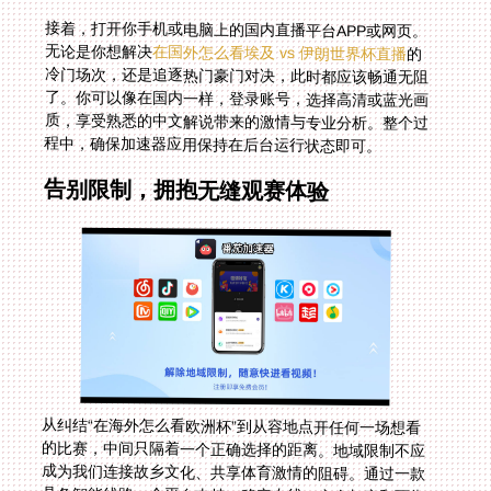
接着，打开你手机或电脑上的国内直播平台APP或网页。
无论是你想解决
在国外怎么看埃及 vs 伊朗世界杯直播
的
冷门场次，还是追逐热门豪门对决，此时都应该畅通无阻
了。你可以像在国内一样，登录账号，选择高清或蓝光画
质，享受熟悉的中文解说带来的激情与专业分析。整个过
程中，确保加速器应用保持在后台运行状态即可。
告别限制，拥抱无缝观赛体验
从纠结“在海外怎么看欧洲杯”到从容地点开任何一场想看
的比赛，中间只隔着一个正确选择的距离。地域限制不应
成为我们连接故乡文化、共享体育激情的阻碍。通过一款
具备智能线路、全平台支持、稳定专线、安全加密和可靠
售后的回国加速器，你不仅能畅快观看阿根廷与阿尔及利
亚的恩怨对决，也能无缝接入韩国对阵捷克的技术流碰
撞，或是品味埃及与伊朗的风格较量。让技术解决问题，
把时间和精力，留给纯粹的体育魅力。下一次开球哨响，