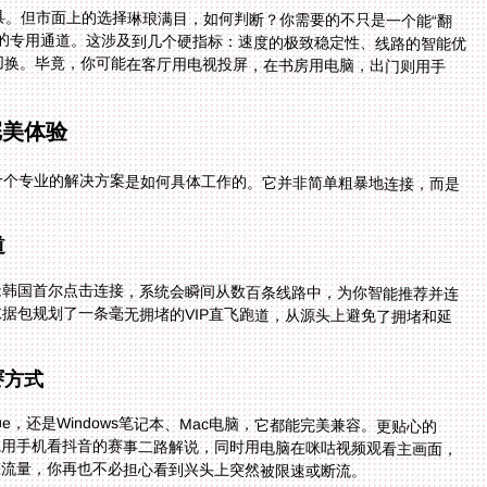
具。但市面上的选择琳琅满目，如何判断？你需要的不只是一个能“翻
的专用通道。这涉及到几个硬指标：速度的极致稳定性、线路的智能优
切换。毕竟，你可能在客厅用电视投屏，在书房用电脑，出门则用手
完美体验
一个专业的解决方案是如何具体工作的。它并非简单粗暴地连接，而是
道
处韩国首尔点击连接，系统会瞬间从数百条线路中，为你智能推荐并连
据包规划了一条毫无拥堵的VIP直飞跑道，从源头上避免了拥堵和延
赛方式
one，还是Windows笔记本、Mac电脑，它都能完美兼容。更贴心的
用手机看抖音的赛事二路解说，同时用电脑在咪咕视频观看主画面，
限流量，你再也不必担心看到兴头上突然被限速或断流。