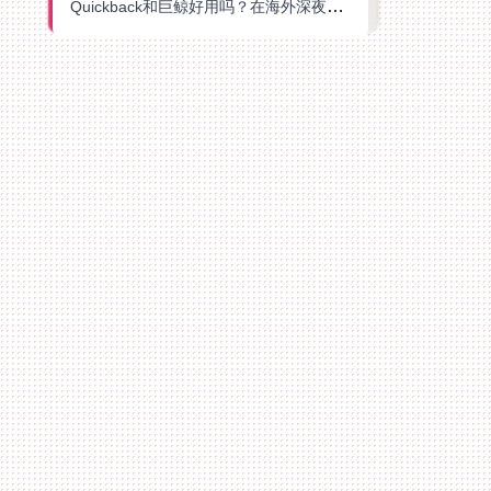
Quickback和巨鲸好用吗？在海外深夜想刷B站、追爱奇艺的你，或许正需要这份答案