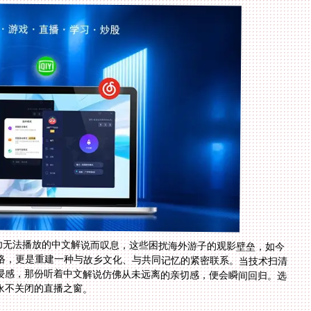
为无法播放的中文解说而叹息，这些困扰海外游子的观影壁垒，如今
络，更是重建一种与故乡文化、与共同记忆的紧密联系。当技术扫清
浸感，那份听着中文解说仿佛从未远离的亲切感，便会瞬间回归。选
永不关闭的直播之窗。