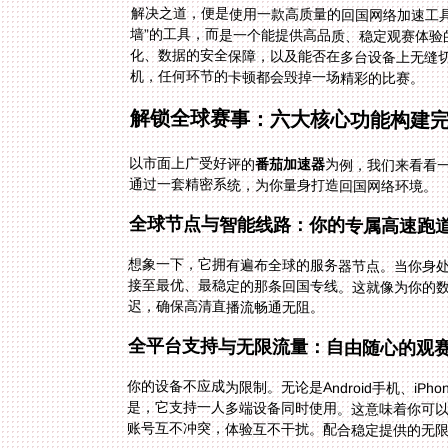
解决之道，便是使用一款高质量的回国网络加速工
墙”的工具，而是一个能提供高品质、稳定观赛体验
化、数据的安全保障，以及能否在多台设备上无缝
机，任何环节的卡顿都会毁掉一场精彩的比赛。
解锁全球赛事：六大核心功能构建
以市面上广受好评的
番茄加速器
为例，我们来看看
通过一套精密系统，为你量身打造回国网络环境。
全球节点与智能线路：你的专属高速跑
想象一下，它拥有遍布全球的服务器节点。当你身
接至最优、最稳定的那条回国专线。这就像为你的数
迟，确保高清直播流畅通无阻。
全平台支持与无限流量：自由随心的观
你的设备不应成为限制。无论是Android手机、iPh
是，它支持一人多端设备同时使用。这意味着你可以
账号互不冲突，体验互不干扰。配合稳定提供的无