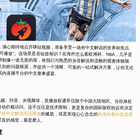
，满心期待地点开咪咕视频，准备享受一场有中文解说的世界杯焦点
可播放”。这场景是否似曾相识？在海外怎么看欧洲杯、NBA，几乎是
限制像一道无形的墙，将我们与熟悉的乡音解说和流畅的观赛体验隔
入剖析问题根源，并提供一个清晰、可靠的一站式解决方案，让你无论
国内直播平台的中文赛事盛宴。
视频、抖音、央视频等，其播放权通常仅限于中国大陆地区。当你身处
自动拦截访问。这不仅仅是技术限制，更是复杂的国际版权协议所决定
界杯中文解说无法播放
的尴尬，或是发现心心念念的
在海外看抖音世界
可及的感觉，最是磨人。
度