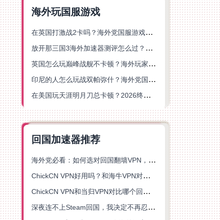
海外玩国服游戏
在英国打激战2卡吗？海外党国服游戏不卡顿的终极解决方案
放开那三国3海外加速器测评怎么过？海外党亲测有效的国服游戏加速指南
英国怎么玩巅峰战舰不卡顿？海外玩家国服游戏加速器终极指南
印尼的人怎么玩战双帕弥什？海外党国服游戏加速避坑指南
在美国玩天涯明月刀总卡顿？2026终极指南：选对加速器让你丝滑连招
回国加速器推荐
海外党必看：如何选对回国翻墙VPN，无缝解锁国内资源？
ChickCN VPN好用吗？和海牛VPN对比哪个回国效果更好？
ChickCN VPN和当归VPN对比哪个回国效果更好？海外党亲测后选了它
深夜连不上Steam回国，我决定不再忍受这数字鸿沟