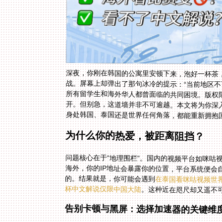
深夜，你刚在韩国的公寓里安顿下来，泡好一杯茶
战。屏幕上却弹出了那句冰冷的提示：“当前地区不
所有留学生和海外华人都曾面临的共同困境。版权
开。但别急，这道墙并非不可逾越。本文将为你深
身处韩国、泰国还是世界任何角落，都能重新拥抱
为什么你的热爱，被距离阻挡？
问题核心在于“地理围栏”。国内的视频平台如咪咕
海外，你的IP地址会暴露你的位置，平台系统便会
的。结果就是，你可能会遇到
在泰国看咪咕视频世
杯中文解说仅限中国大陆
。这种近在咫尺却又遥不
告别卡顿与黑屏：选择加速器的关键维