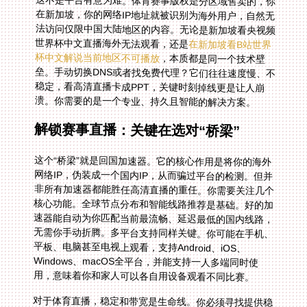
这不是平台有意为难。体育赛事版权是分区域售卖的，你
在新加坡，你的网络IP地址就被识别为海外用户，自然无
法访问仅限中国大陆地区的内容。无论是新加坡看央视频
世界杯中文直播海外无法观看，还是
在新加坡看B站世界
杯中文解说当前地区不可播放
，本质都是同一个技术壁
垒。手动切换DNS或者找免费代理？它们往往速度慢、不
稳定，看高清直播卡成PPT，关键时刻掉线更是让人崩
溃。你需要的是一个专业、持久且智能的解决方案。
解锁赛事直播：关键在选对“桥梁”
这个“桥梁”就是回国加速器。它的核心作用是将你的海外
网络IP，伪装成一个国内IP，从而骗过平台的检测。但并
非所有加速器都能胜任高清直播的重任。你需要关注几个
核心功能。全球节点分布和智能线路推荐是基础。好的加
速器能自动为你匹配当前最流畅、延迟最低的国内线路，
无需你手动折腾。多平台支持同样关键。你可能在手机、
平板、电脑甚至电视上观看，支持Android、iOS、
Windows、macOS全平台，并能支持一人多端同时使
用，意味着你和家人可以各自用设备观看不同比赛。
对于体育直播，稳定和带宽是生命线。你必须寻找提供稳
定无限流量，并拥有智能分流技术的服务。它能确保视频
数据走优化的回国影音专线，与普通网页浏览流量分开，
最大限度保障直播流畅度。想象一下观看扣篮集锦或进球
回放时，画面永远清晰连贯不转圈。独享的高带宽，比如
100Mbps的专属通道，是4K超高清画质的保障。数据安
全加密和专线传输则让你在连接公共Wi-Fi时也能安心使