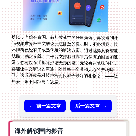
所以，当你在泰国、新加坡或世界任何角落，再次遇到咪
咕视频世界杯中文解说无法播放的提示时，不必沮丧。技
术障碍已经有了成熟优雅的解决方案。通过选择具备智能
线路、稳定专线、全平台支持和可靠售后保障的回国加速
器，你可以亲手拆除那堵无形的墙。无论身在地球何处，
都能让中文解说的声浪，陪伴每一个激动人心的赛场瞬
间。这或许就是科技带给现代游子最好的礼物之一——让
热爱，永不因距离而缺席。
←
前一篇文章
后一篇文章
→
海外解锁国内影音