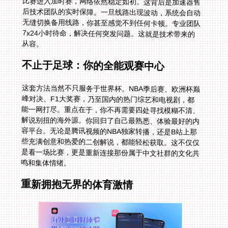
比赛进入加时赛，网络依然稳定如初。这背后是加速器售
后技术团队的实时保障。一旦线路出现波动，系统会自动
无缝切换备用线路，你甚至感觉不到任何卡顿。专业团队
7x24小时待命，解决任何突发问题。这就是技术带来的
从容。
不止于足球：你的全能观赛中心
这套方法当然不只服务于世界杯。NBA季后赛、欧洲杯巅
峰对决、F1大奖赛，乃至国内的热门综艺和电视剧，都
能一网打尽。重点在于，你不再需要四处寻找模糊不清、
解说别扭的海外源。你回归了自己最熟悉、体验最好的内
容平台。无论是腾讯视频的NBA独家转播，还是B站上那
些充满创意和热爱的二创解说，都能轻松获取。这不仅仅
是看一场比赛，更是重新连接那份属于中文社群的文化共
鸣和集体情绪。
重新拥抱无界的体育激情