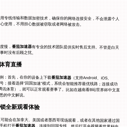
采用专线传输和数据加密技术，确保你的网络连接安全，不会泄露个人
能放心使用，不用担心数据被窃取或者网络被攻击。
速度慢，
番茄加速器
有专业的技术团队提供实时售后支持。不管是白天
事时没有后顾之忧。
体育直播
例：首先，在你的设备上下载
番茄加速器
（支持Android、iOS、
Windows、mac）；然后打开加速器，注册并登录账号；接着选择“回国加速”模式，系统会智能推荐最优线路；连接成功
后，打开你想使用的直播平台（比如央视频、B站、腾讯体育），就可以正常观看赛事了。比如在越南看B站世界杯中文直
悉的中文解说。
解锁全新观看体验
华人可能会在加拿大、美国或者墨西哥现场观看，或者在其他国家通过国
手机打开
番茄加速器
，连接到回国专线，然后打开央视频看世界杯中
文解说，画面清晰流畅，没有延迟；同时，你的家人在国内用电脑看同一场比赛，或者你的朋友在越南用平板看B站的直