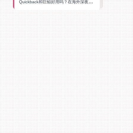
Quickback和巨鲸好用吗？在海外深夜想刷B站、追爱奇艺的你，或许正需要这份答案