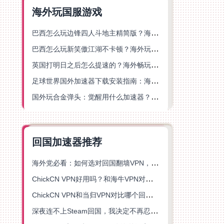
海外玩国服游戏
巴西怎么玩边锋四人斗地主精简版？海外游戏党的加速器终极选择
巴西怎么玩新笑傲江湖不卡顿？海外玩家国服游戏加速终极指南（附猫和老鼠一梦江湖实测）
英国打明日之后怎么提速的？海外畅玩国服游戏终极指南
足球世界国外加速器下载安装指南：海外党畅玩国服游戏的终极解决方案
国外玩合金弹头：觉醒用什么加速器？一份写给海外游子的畅玩指南
回国加速器推荐
海外党必看：如何选对回国翻墙VPN，无缝解锁国内资源？
ChickCN VPN好用吗？和海牛VPN对比哪个回国效果更好？
ChickCN VPN和当归VPN对比哪个回国效果更好？海外党亲测后选了它
深夜连不上Steam回国，我决定不再忍受这数字鸿沟