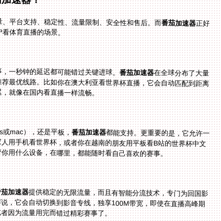
量、平台支持、稳定性、流量限制、安全性和售后。而
番茄加速器
正好
户看体育直播的场景。
事，一秒钟的延迟都可能错过关键进球。
番茄加速器
在全球分布了大量
节点，打开后它会智能分析你的位置和网络状况，推荐最优线路。比如你在澳大利亚看世界杯直播，它会自动匹配到距离
迟，就像在国内看直播一样流畅。
ows或mac），还是平板，
番茄加速器
都能支持。更重要的是，它允许一
人多端同时使用——比如你在电脑上看NBA直播，家人用手机看世界杯，或者你在越南的朋友用平板看B站的世界杯中文
管你用什么设备，在哪里，都能随时看自己喜欢的赛事。
番茄加速器
提供稳定的无限流量，而且有智能分流技术，专门为回国影
音和游戏打造了专线。比如看央视频的世界杯中文解说，它会自动切换到影音专线，独享100M带宽，即使在直播高峰期
或者因为流量用完而错过精彩赛事了。