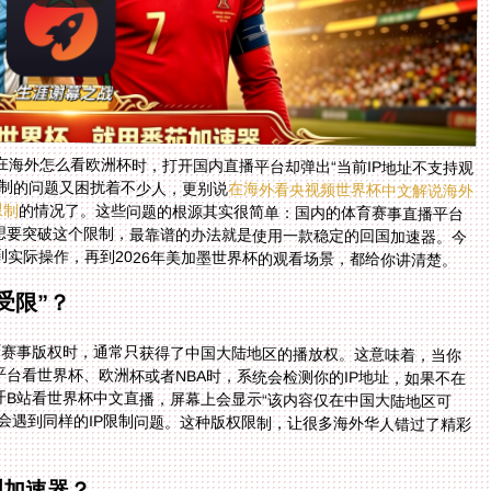
海外怎么看欧洲杯时，打开国内直播平台却弹出“当前IP地址不支持观
限制的问题又困扰着不少人，更别说
在海外看央视频世界杯中文解说海外
限制
的情况了。这些问题的根源其实很简单：国内的体育赛事直播平台
受版权协议约束，只允许中国大陆地区的IP访问。想要突破这个限制，最靠谱的办法就是使用一款稳定的回国加速器。今
实际操作，再到2026年美加墨世界杯的观看场景，都给你讲清楚。
受限”？
育赛事版权时，通常只获得了中国大陆地区的播放权。这意味着，当你
台看世界杯、欧洲杯或者NBA时，系统会检测你的IP地址，如果不在
开B站看世界杯中文直播，屏幕上会显示“该内容仅在中国大陆地区可
会遇到同样的IP限制问题。这种版权限制，让很多海外华人错过了精彩
国加速器？