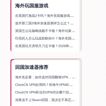
海外玩国服游戏
在英国打激战2卡吗？海外党国服游戏不卡顿的终极解决方案
放开那三国3海外加速器测评怎么过？海外党亲测有效的国服游戏加速指南
英国怎么玩巅峰战舰不卡顿？海外玩家国服游戏加速器终极指南
印尼的人怎么玩战双帕弥什？海外党国服游戏加速避坑指南
在美国玩天涯明月刀总卡顿？2026终极指南：选对加速器让你丝滑连招
回国加速器推荐
海外党必看：如何选对回国翻墙VPN，无缝解锁国内资源？
ChickCN VPN好用吗？和海牛VPN对比哪个回国效果更好？
ChickCN VPN和当归VPN对比哪个回国效果更好？海外党亲测后选了它
深夜连不上Steam回国，我决定不再忍受这数字鸿沟