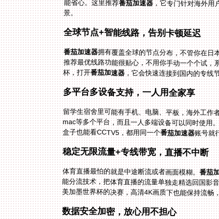
能省心。这里推荐
番茄加速器
，它专门针对海外用
景。
全球节点+智能线路，告别卡顿延迟
番茄加速器
拥有覆盖全球的节点分布，不管你在日
推荐最优线路功能很贴心，不用你手动一个个
杯，打开
番茄加速器
，它会快速连接到国内的专线
多平台多设备支持，一人用全家享
留学生宿舍里可能有手机、电脑、平板，海外工作
盒子也能看CCTV5，都用同一个
番茄加速器
账号就
稳定无限流量+专线带宽，直播不中断
体育直播最怕的就是中途断流或者画面模糊。
番茄
美加墨世界杯的决赛，高清4K画质下也能保持流畅
数据安全加密，放心用不担心