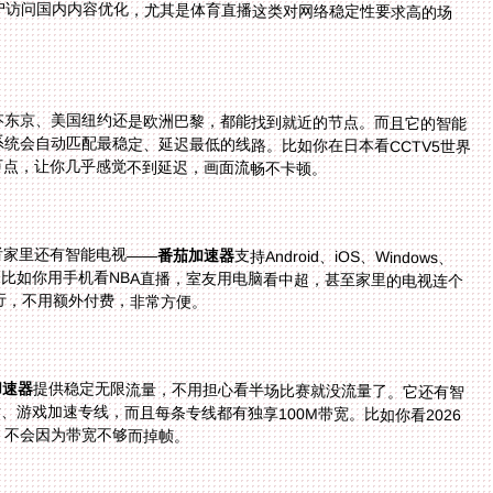
户访问国内内容优化，尤其是体育直播这类对网络稳定性要求高的场
本东京、美国纽约还是欧洲巴黎，都能找到就近的节点。而且它的智能
试，系统会自动匹配最稳定、延迟最低的线路。比如你在日本看CCTV5世界
节点，让你几乎感觉不到延迟，画面流畅不卡顿。
者家里还有智能电视——
番茄加速器
支持Android、iOS、Windows、
mac等多个平台，而且一人多端设备可以同时使用。比如你用手机看NBA直播，室友用电脑看中超，甚至家里的电视连个
行，不用额外付费，非常方便。
加速器
提供稳定无限流量，不用担心看半场比赛就没流量了。它还有智
能分流技术，把体育直播的流量单独走精选回国影音、游戏加速专线，而且每条专线都有独享100M带宽。比如你看2026
，不会因为带宽不够而掉帧。