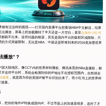
者都有过这样的困惑——打开国内直播平台想看场NBA中文解说，结果
界杯无法播放，屏幕上的加载圈转了半天还是一片空白；甚至
在海外小红书
况都刷不出来。这些问题的根源，其实是国内平台的版权区域限制，只
指南，就教你用最靠谱的方式突破限制，无论是NBA、中超还是即将到来的2026美加墨世界
法播放”？
国大陆地区。像CCTV5的世界杯转播权、腾讯体育的NBA直播权，都
打开这些平台时，系统会检测到你的IP地址不在授权范围内，自然就会
法观看
，就是因为你的美国IP被平台识别出来了。而小红书上的世界杯
常观看。
器
，把你的海外IP转换成国内IP。不过市面上的加速器很多，选对了才