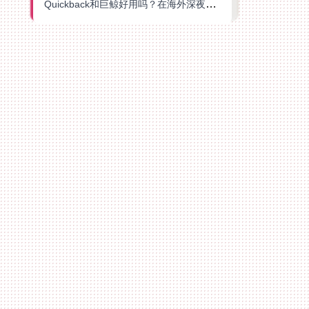
Quickback和巨鲸好用吗？在海外深夜想刷B站、追爱奇艺的你，或许正需要这份答案