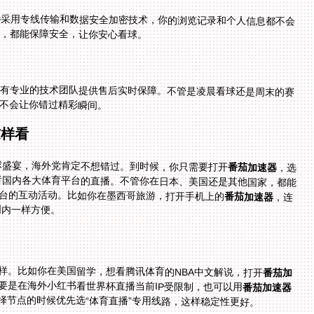
器
采用专线传输和数据安全加密技术，你的浏览记录和个人信息都不会
用，都能保障安全，让你安心看球。
有专业的技术团队提供售后实时保障。不管是凌晨看球还是周末的赛
不会让你错过精彩瞬间。
这样看
足球盛宴，海外党肯定不想错过。到时候，你只需要打开
番茄加速器
，选
择国内的世界杯专线节点，就能直接访问CCTV5或者国内各大体育平台的直播。不管你在日本、美国还是其他国家，都能
台的互动活动。比如你在墨西哥旅游，打开手机上的
番茄加速器
，连
国内一样方便。
样。比如你在美国留学，想看腾讯体育的NBA中文解说，打开
番茄加
要是在海外小红书看世界杯直播当前IP受限制，也可以用
番茄加速器
择节点的时候优先选“体育直播”专用线路，这样稳定性更好。