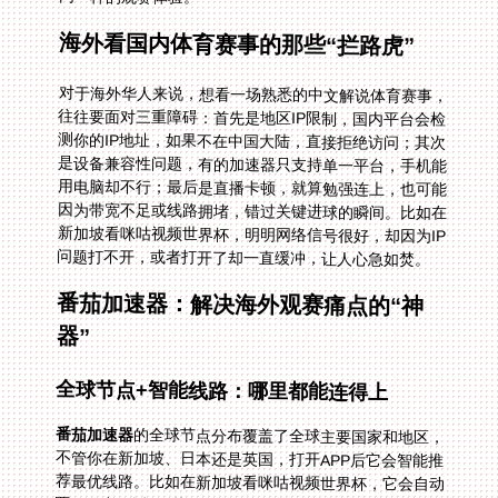
海外看国内体育赛事的那些“拦路虎”
对于海外华人来说，想看一场熟悉的中文解说体育赛事，
往往要面对三重障碍：首先是地区IP限制，国内平台会检
测你的IP地址，如果不在中国大陆，直接拒绝访问；其次
是设备兼容性问题，有的加速器只支持单一平台，手机能
用电脑却不行；最后是直播卡顿，就算勉强连上，也可能
因为带宽不足或线路拥堵，错过关键进球的瞬间。比如在
新加坡看咪咕视频世界杯，明明网络信号很好，却因为IP
问题打不开，或者打开了却一直缓冲，让人心急如焚。
番茄加速器：解决海外观赛痛点的“神
器”
全球节点+智能线路：哪里都能连得上
番茄加速器
的全球节点分布覆盖了全球主要国家和地区，
不管你在新加坡、日本还是英国，打开APP后它会智能推
荐最优线路。比如在新加坡看咪咕视频世界杯，它会自动
匹配距离最近、延迟最低的回国节点，让你瞬间“穿越”回
国内网络环境。我试过在曼谷旅游时用它看CBA直播，打