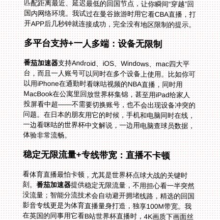
开APP后几秒钟就连接成功，完全没有地区限制的提示。
多平台支持+一人多端：设备无限制
番茄加速器
支持Android、iOS、Windows、mac四大平
台，而且一人账号可以同时在多个设备上使用。比如你可
以用iPhone在通勤时看咪咕视频的NBA直播，同时用
MacBook在公寓里回放世界杯集锦，甚至用iPad给家人
投屏看中超——不需要切换账号，也不会出现设备冲突的
问题。在日本的朋友用它的时候，手机和电脑同时在线，
一边看咪咕的世界杯中文解说，一边用电脑查球员数据，
体验非常流畅。
稳定无限流量+专线带宽：直播不卡顿
看体育直播最怕卡顿，尤其是世界杯点球大战的关键时
刻。
番茄加速器
提供稳定无限流量，不用担心看一半突然
没流量；智能分流技术会自动避开拥堵线路，精选的回国
影音专线更是为体育直播量身打造，独享100M带宽。我
在英国的同事用它看B站世界杯直播时，4K画质下画面丝
滑，没有任何缓冲，就像在国内看一样。就算是2026年