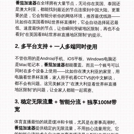
番茄加速器
在全球拥有大量节点，无论你在英国、泰国还
是澳大利亚，都能找到最近的节点连接到中国大陆。更重
要的是，它会智能分析你的网络环境，推荐最优线路——
比如你在英国看B站世界杯直播时，它会自动选择延迟最
低、速度最快的节点，让你瞬间突破地区限制，再也不会
看到“在英国看B站世界杯直播地区限制”的提示。
2. 多平台支持 + 一人多端同时使用
不管你用的是Android手机、iOS平板、Windows电脑还
是Mac笔记本，
番茄加速器
都能覆盖。而且一个账号可以
同时在多个设备上使用——比如你在澳大利亚的家里，用
电脑看世界杯直播，家人用手机看CCTV5的中文解说，
都不会有问题。这完美解决了“在澳大利亚看世界杯直播
地区限制”的问题，让全家人都能一起观赛。
3. 稳定无限流量 + 智能分流 + 独享100M带
宽
体育直播最怕的就是缓冲和卡顿，尤其是在赛事高潮时。
番茄加速器
提供稳定的无限流量，不用担心流量用完。它
的智能分流技术会自动将体育直播流量分配到专用的影音
加速专线，确保画面流畅不卡顿。而且每条专线都有独享
100M带宽，即使在高峰时段（比如世界杯决赛），也能
保持高清画质。比如你在泰国看CCTV5世界杯中文解说
时，再也不会因为“当前地区不可播放”或缓冲而错过精彩