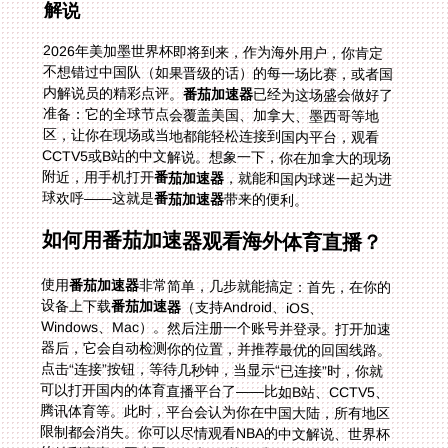
解说
2026年美加墨世界杯即将到来，作为海外用户，你肯定
不想错过中国队（如果晋级的话）的每一场比赛，或者国
内解说员的精彩点评。
番茄加速器
已经为这场盛会做好了
准备：它的全球节点会覆盖美国、加拿大、墨西哥等地
区，让你在现场或当地都能轻松连接到国内平台，观看
CCTV5或B站的中文解说。想象一下，你在加拿大的现场
附近，用手机打开
番茄加速器
，就能和国内球迷一起为进
球欢呼——这就是
番茄加速器
带来的便利。
如何用番茄加速器观看海外体育直播？
使用
番茄加速器
非常简单，几步就能搞定：首先，在你的
设备上下载
番茄加速器
（支持Android、iOS、
Windows、Mac）。然后注册一个账号并登录。打开加速
器后，它会自动检测你的位置，并推荐最优的回国线路。
点击“连接”按钮，等待几秒钟，当显示“已连接”时，你就
可以打开国内的体育直播平台了——比如B站、CCTV5、
腾讯体育等。此时，平台会认为你在中国大陆，所有地区
限制都会消失。你可以尽情观看NBA的中文解说、世界杯
的精彩赛事，再也不用担心“在英国看B站世界杯直播地区