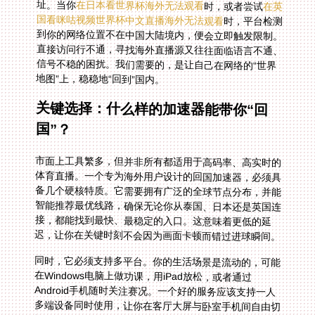
址。当你
在日本看世界杯海外无法观看
时，或者尝试
在英
国看咪咕视频世界杯中文直播海外无法观看
时，平台检测
到你的网络位置不在中国大陆境内，便会立即触发限制。
直接访问行不通，寻找海外直播源又往往面临语言不通、
信号不稳的困扰。我们需要的，是让自己在网络的“世界
地图”上，稳稳地“回到”国内。
关键选择：什么样的加速器能带你“回
国”？
市面上工具繁多，但并非所有都适用于高码率、高实时的
体育直播。一个专为海外用户设计的回国加速器，必须具
备几个硬核特质。它需要拥有广泛的全球节点分布，并能
智能推荐最优线路，确保无论你从泰国、日本还是英国连
接，都能找到最快、最稳定的入口。这意味着更低的延
迟，让你在关键时刻不会因为画面卡顿而错过进球瞬间。
同时，它必须支持多平台。你的生活场景是流动的，可能
在Windows电脑上做功课，用iPad放松，或者通过
Android手机随时关注赛况。一个好的服务应该支持一人
多端设备同时使用，让你在客厅大屏与卧室手机间自由切
换，不错过任何精彩片段。对于体育迷来说，稳定和流量
至关重要。直播动辄数小时，需要稳定无限流量支撑，并
且能进行智能分流，确保视频数据优先通过精选的回国影
音专线传输。想象一下为游戏优化的低延迟通道，同样能
为实时赛事直播带来流畅体验，甚至独享的高带宽能保证