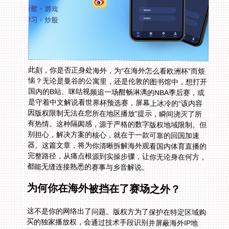
此刻，你是否正身处海外，为“在海外怎么看欧洲杯”而烦
恼？无论是曼谷的公寓里，还是伦敦的图书馆中，想打开
国内的B站、咪咕视频追一场酣畅淋漓的NBA季后赛，或
是守着中文解说看世界杯预选赛，屏幕上冰冷的“该内容
因版权限制无法在您所在地区播放”提示，瞬间浇灭了所
有热情。这种隔阂感，源于严格的数字版权地域限制。但
别担心，解决方案的核心，就在于一款可靠的回国加速
器。这篇文章，将为你清晰拆解海外观看国内体育直播的
完整路径，从痛点根源到实操步骤，让你无论身在何方，
都能无缝连接熟悉的赛事与乡音解说。
为何你在海外被挡在了赛场之外？
这不是你的网络出了问题。版权方为了保护在特定区域购
买的独家播放权，会通过技术手段识别并屏蔽海外IP地