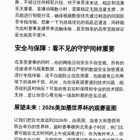
蓝光画质不缓冲。
安全与保障：看不见的守护同样重要
在享受赛事的同时，你的网络活动安全不容忽视。所有的
连接请求与观看数据，都应通过严密的数据安全加密通道
进行专线传输，这不仅能防止信息泄露，也能避免公共网
络下的各种干扰。此外，当你深夜观赛遇到技术问题，能
否得到及时响应？可靠的售后实时保障和专业的技术团队
支持，是让你安心看完每一场加时赛的坚实后盾。
展望未来：2026美加墨世界杯的观赛蓝图
让我们把目光放远到2026年，由美国、加拿大和墨西哥
联合举办的世界杯。届时赛事横跨北美多个时区，热门比
赛可能在北京时间的上午或深夜进行。作为海外华人，你
可能在办公室、在校园里，渴望通过熟悉的央视或腾讯体
育中文解说感受氛围。届时，一个强大的回国加速器将扮
演核心角色。它能帮你克服跨国、跨洲的复杂网络环境，
稳定接入国内平台，用最亲切的语言，参与这场足球盛宴
的每一个精彩瞬间。无论是小组赛的爆冷，还是决赛的巅
峰对决，你都能与其他国内观众同步欢呼，彻底打破地域