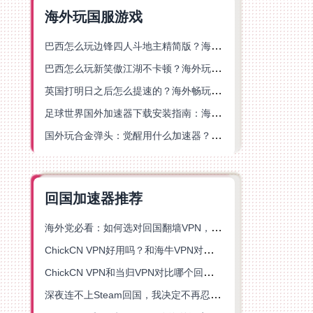
海外玩国服游戏
巴西怎么玩边锋四人斗地主精简版？海外游戏党的加速器终极选择
巴西怎么玩新笑傲江湖不卡顿？海外玩家国服游戏加速终极指南（附猫和老鼠一梦江湖实测）
英国打明日之后怎么提速的？海外畅玩国服游戏终极指南
足球世界国外加速器下载安装指南：海外党畅玩国服游戏的终极解决方案
国外玩合金弹头：觉醒用什么加速器？一份写给海外游子的畅玩指南
回国加速器推荐
海外党必看：如何选对回国翻墙VPN，无缝解锁国内资源？
ChickCN VPN好用吗？和海牛VPN对比哪个回国效果更好？
ChickCN VPN和当归VPN对比哪个回国效果更好？海外党亲测后选了它
深夜连不上Steam回国，我决定不再忍受这数字鸿沟