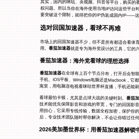
其实，国内的咪咕、央视频、抖音等平台，购买的
权问题。所以当你在海外使用当地IP访问这些平台
要突破这个限制，就得把你的IP伪装成国内IP——
选对回国加速器，看球不再难
市场上的回国加速器不少，但不是所有都适合看体
用。
番茄加速器
就是专为海外党设计的工具，它的
番茄加速器：海外党看球的理想选择
番茄加速器
在全球有上百个节点分布，打开后会智能推
手机、iOS平板、Windows电脑还是Ma
寓里，用电脑连电视看咪咕世界杯直播，手机还能
看球最怕卡顿，尤其是点球大战的关键时刻。
番茄
后，专业技术团队随时帮你解决，不会让你错过任
2026美加墨世界杯：用番茄加速器解锁