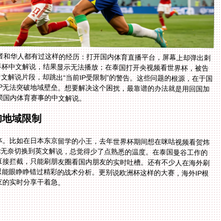
者和华人都有过这样的经历：打开国内体育直播平台，屏幕上却弹出刺
世界杯中文解说，结果显示无法播放；在泰国打开央视频看世界杯，被告
文解说片段，却跳出“当前IP受限制”的警告。这些问题的根源，在于国
IP无法突破地域壁垒。想要解决这个困扰，最靠谱的办法就是用回国加
锁国内体育赛事的中文解说。
的地域限制
体。比如在日本东京留学的小王，去年世界杯期间想在咪咕视频看贺炜
能无奈切换到英文解说，总觉得少了点熟悉的温度。在泰国曼谷工作的
直接拦截，只能刷朋友圈看国内朋友的实时吐槽。还有不少人在海外刷
只能眼睁睁错过精彩的战术分析。更别说欧洲杯这样的大赛，海外IP根
友的实时分享干着急。