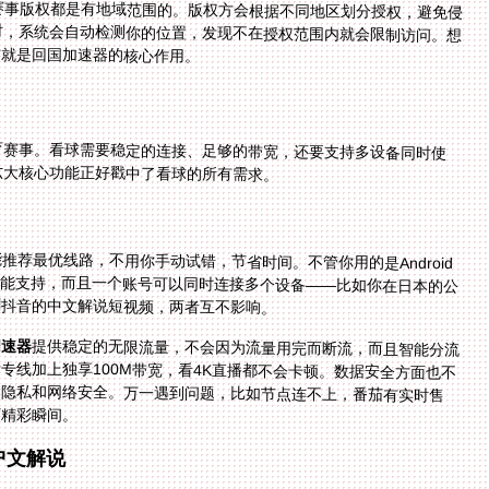
赛事版权都是有地域范围的。版权方会根据不同地区划分授权，避免侵
时，系统会自动检测你的位置，发现不在授权范围内就会限制访问。想
这就是回国加速器的核心作用。
育赛事。看球需要稳定的连接、足够的带宽，还要支持多设备同时使
六大核心功能正好戳中了看球的所有需求。
荐最优线路，不用你手动试错，节省时间。不管你用的是Android
cbook，它都能支持，而且一个账号可以同时连接多个设备——比如你在日本的公
刷抖音的中文解说短视频，两者互不影响。
加速器
提供稳定的无限流量，不会因为流量用完而断流，而且智能分流
技术能优先保障影音和游戏的带宽，专门的回国影音专线加上独享100M带宽，看4K直播都不会卡顿。数据安全方面也不
用担心，它采用专线传输，数据全程加密，保护你的隐私和网络安全。万一遇到问题，比如节点连不上，番茄有实时售
何精彩瞬间。
中文解说