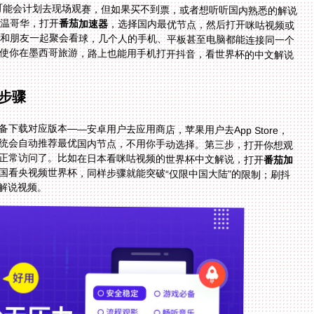
人可能会计划去现场观赛，但如果买不到票，或者想听听国内熟悉的解说
温哥华，打开
番茄加速器
，选择国内最优节点，然后打开咪咕视频或
央视频，就能直接观看中文解说的世界杯直播。要是和朋友一起聚会看球，几个人的手机、平板甚至电脑都能连接同一个
账号，大家一起看球聊天，就像在国内一样热闹。即使你在墨西哥旅游，路上也能用手机打开抖音，看世界杯的中文解说
步骤
下载对应版本——安卓用户去应用商店，苹果用户去App Store，
账号，系统会自动推荐最优国内节点，不用你手动选择。第三步，打开你想观
正常访问了。比如在日本看咪咕视频的世界杯中文解说，打开
番茄加
国看央视频世界杯，同样步骤就能突破“仅限中国大陆”的限制；刷抖
解说视频。