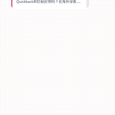
Quickback和巨鲸好用吗？在海外深夜想刷B站、追爱奇艺的你，或许正需要这份答案