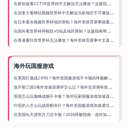
在新加坡看CCTV5世界杯中文解说无法播放？这篇指南帮你解锁海外体育直播自由
在加拿大看咪咕视频世界杯中文解说当前地区不可播放？这篇指南帮你一键解决
在日本看央视频世界杯地区限制？海外党体育赛事观看终极指南
在国外看世界杯阿根廷VS埃及地区限制？这篇指南帮你搞定中文直播+解说
在香港看抖音世界杯无法播放？海外党体育赛事中文直播终极指南
海外玩国服游戏
在英国打激战2卡吗？海外党国服游戏不卡顿的终极解决方案
放开那三国3海外加速器测评怎么过？海外党亲测有效的国服游戏加速指南
英国怎么玩巅峰战舰不卡顿？海外玩家国服游戏加速器终极指南
印尼的人怎么玩战双帕弥什？海外党国服游戏加速避坑指南
在美国玩天涯明月刀总卡顿？2026终极指南：选对加速器让你丝滑连招