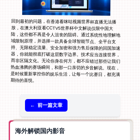
回到最初的问题，在香港看咪咕视频世界杯直播无法播
放，在澳大利亚看CCTV5世界杯中文解说仅限中国大
陆，这些都不再是令人沮丧的阻碍。通过系统性地理解地
域限制原理，并选择一款具备全球智能节点、全平台支
持、无限稳定流量、安全加密和强力售后保障的回国加速
器，你就能彻底打破这层数字边界。技术应当连接世界，
而非区隔文化。无论你身在何方，都不应错过那些让我们
热血沸腾的赛场瞬间，和那一口亲切的乡音解说。现在，
是时候重新掌控你的娱乐生活，让每一个比赛日，都充满
期待的喜悦。
←
前一篇文章
海外解锁国内影音