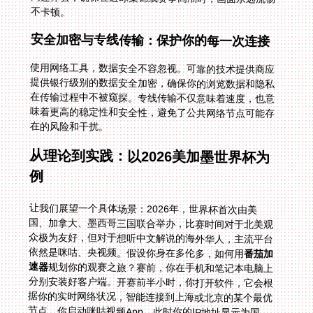
不卡顿。
安全加密与专线传输：保护你的每一次连接
使用网络工具，数据安全不容忽视。可靠的技术提供商应
提供银行级别的数据安全加密，确保你的浏览数据和隐私
在传输过程中不被窥探。专线传输不仅意味着速度，也意
味着更高的稳定性和安全性，避免了公共网络节点可能存
在的风险和干扰。
从理论到实践：以2026美加墨世界杯为
例
让我们展望一个具体场景：2026年，世界杯首次由美
国、加拿大、墨西哥三国联合举办，比赛时间对于北美观
众极为友好，但对于想听中文解说的海外华人，主流平台
依然是咪咕、央视频。假设你身在多伦多，如何用
番茄加
速器
规划你的观赛之旅？赛前，你在手机和笔记本电脑上
分别安装好客户端。开赛前半小时，你打开软件，它会根
据你的实时网络状况，智能连接到上海或北京的某个最优
节点。你启动咪咕视频App，此时你的IP地址显示为国
内，顺利进入直播页面，选择你熟悉的中文解说频道。整
个过程中，专为影音优化的线路保障了1080P高清画质的
稳定传输，独享带宽让你在球迷疯狂刷弹幕时也能独善其
身。无论小组赛还是决赛，你都能和国内亲友同步欢呼，