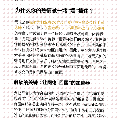
为什么你的热情被一堵“墙”挡住？
无论是你
在澳大利亚看CCTV5世界杯中文解说仅限中国
大陆
的提示，还是
在香港看CCTV5世界杯当前IP受限制
的弹窗，本质都是同一个问题：地域版权封锁。体育赛
事，尤其是像NBA、英超、世界杯这样的顶级IP，其网络
转播权被严格划分销售给不同地区的平台。中国大陆的平
台只被授权服务大陆地区的用户。因此，平台方会通过技
术手段识别并拦截所有非大陆IP的访问请求。这无关你的
账号是否充值了会员，纯粹是地理位置决定的。理解这一
点，你就明白，单纯更换账号或刷新页面是无用的，你需
要改变的是你的网络出口位置。
解锁的关键：让网络“回国”的加速器
要让平台认为你身在国内，你需要一个稳定、高速的“虚
拟通道”，将你的海外网络连接至国内的服务器，再由这
台国内服务器去访问直播平台。这个过程，就是通常所说
的使用“回国加速器”或“回国VPN”。但并非所有工具都能
胜任高清直播的需求。直播对网络的稳定性、速度和延迟
有着近乎苛刻的要求，卡顿、缓冲、掉线都会瞬间毁掉观
赛体验。因此，选择一款专为影音直播优化的加速器至关