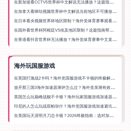
在新加坡看CCTV5世界杯中文解说无法播放？这篇指南帮你解锁海外体育直播自由
在加拿大看咪咕视频世界杯中文解说当前地区不可播放？这篇指南帮你一键解决
在日本看央视频世界杯地区限制？海外党体育赛事观看终极指南
在国外看世界杯阿根廷VS埃及地区限制？这篇指南帮你搞定中文直播+解说
在香港看抖音世界杯无法播放？海外党体育赛事中文直播终极指南
海外玩国服游戏
在英国打激战2卡吗？海外党国服游戏不卡顿的终极解决方案
放开那三国3海外加速器测评怎么过？海外党亲测有效的国服游戏加速指南
英国怎么玩巅峰战舰不卡顿？海外玩家国服游戏加速器终极指南
印尼的人怎么玩战双帕弥什？海外党国服游戏加速避坑指南
在美国玩天涯明月刀总卡顿？2026终极指南：选对加速器让你丝滑连招