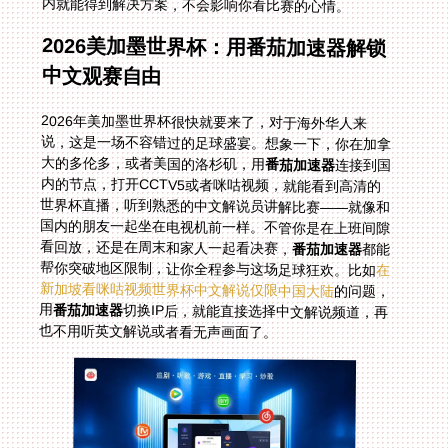
内就能得到解决方案，不会影响你看比赛的心情。
2026美加墨世界杯：用番茄加速器解锁
中文观赛自由
2026年美加墨世界杯很快就要来了，对于海外华人来
说，这是一场不容错过的足球盛宴。想象一下，你在加拿
大的多伦多，或者美国的洛杉矶，用
番茄加速器
连接到国
内的节点，打开CCTV5或者咪咕视频，就能看到高清的
世界杯直播，听到熟悉的中文解说员讲解比赛——就像和
国内的朋友一起坐在电视机前一样。不管你是在上班间隙
看回放，还是在周末和家人一起看决赛，
番茄加速器
都能
帮你突破地区限制，让你全程参与这场足球狂欢。比如
在
新加坡看咪咕视频世界杯中文解说仅限中国大陆
的问题，
用
番茄加速器
切换IP后，就能直接选择中文解说频道，再
也不用听英文解说或者看无声画面了。