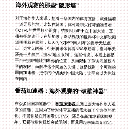
海外观赛的那些“隐形墙”
对于海外华人来说，想看一场国内的体育直播，就像隔着
一道无形的墙。比如在韩国，你可能刚买好啤酒准备看
CCTV5的世界杯小组赛，结果因为IP不在中国大陆，直
接被拒绝访问；在新加坡，咪咕视频的世界杯中文解说频
道明明就在眼前，却因为“仅限中国大陆”的提示无法点
击；更常见的是，打开腾讯体育看NBA季后赛，缓冲半天
还是一片黑屏，提示“地区限制”。这些情况，本质上都是
平台根据IP地址判断你的位置，从而限制了你访问版权内
容的权限。而解决这个问题的关键，就是找到一个可靠的
回国加速器，把你的IP切换到中国大陆，让平台以为你就
在国内。
番茄加速器：海外观赛的“破壁神器”
在众多回国加速器中，
番茄加速器
之所以成为海外华人观
赛的首选，是因为它针对体育直播的需求做了全方位的优
化。不管你是在韩国看CCTV5，还是在新加坡看咪咕视
频，它都能帮你轻松突破限制，而且用起来简单又稳定。