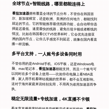
全球节点+智能线路，哪里都能连得上
番茄加速器
拥有覆盖全球的节点分布，不管你在韩国首
尔、新加坡樟宜，还是欧洲、美洲的任何地方，都能找到
就近的节点。它的智能推荐最优线路功能，会自动帮你选
择延迟最低、速度最快的线路，避免出现卡顿或者断线的
情况。比如在韩国看CCTV5世界杯时，它会优先连接亚
洲的国内节点，让你几乎感觉不到延迟，就像在国内看直
播一样流畅。
多平台支持，一人账号多设备同时用
不管你用的是Android手机、iOS平板，还是Windows电
脑、mac笔记本，
番茄加速器
都能支持。而且一个账号可
以同时在多个设备上使用——比如你在电脑上看NBA直
播，家人用手机看咪咕视频的世界杯，都不会互相影响。
这对于海外家庭来说特别实用，不用再为谁用加速器而争
执。
稳定无限流量+专线加速，4K直播不卡顿
看体育直播最害怕的就是突然断流或者画面模糊，