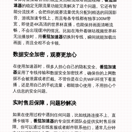
番茄加
速器
的稳定无限流量功能完美解决了这个问题。它还有智
能分流技术，会把你的观赛流量优先分配到精选的回国影
音、游戏加速专线上，而且每条专线都有独享100M带
宽，即使是4K高清的世界杯直播，也能保持画面清晰流
畅，不会出现缓冲的情况。比如在海外看咪咕视频世界杯
无法播放时，用
番茄加速器
切换到专线，瞬间就能加载出
画面，而且全程不会卡顿。
数据安全加密，观赛更放心
在使用加速器时，很多人担心自己的隐私安全。
番茄加速
器
采用了专线传输和数据安全加密技术，确保你的上网数
据不会被泄露或者拦截。不管你是在公共WiFi环境下看直
播，还是用自己的手机流量，都能放心使用，不用担心个
人信息的安全问题。
实时售后保障，问题秒解决
如果在使用过程中遇到任何问题，比如线路连接不上、直
播卡顿等，
番茄加速器
的专业技术团队会提供实时售后保
障。你可以通过在线客服或者邮件联系他们，通常几分钟