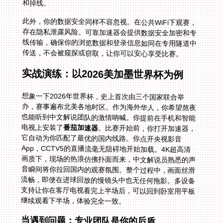
和掉线。
此外，你的数据安全同样不容忽视。在公共WiFi下观赛，
存在隐私泄露风险。可靠加速器会提供数据安全加密和专
线传输，确保你的浏览数据和登录信息如同在专用隧道中
传送，不会被窥探或窃取，让你可以安心享受比赛。
实战演练：以2026美加墨世界杯为例
想象一下2026年世界杯，史上首次由三个国家联合举
办，赛事遍布北美各地时区。作为海外华人，你希望熬夜
也能听到中文解说团队的激情呐喊。你提前在手机和智能
电视上安装了
番茄加速器
。比赛开始前，你打开加速器，
它自动为你匹配了最优的国内线路。你点开央视影音
App，CCTV5的直播流毫无阻碍地开始加载。4K超高清
画质下，现场的热浪仿佛扑面而来，中文解说员熟悉的声
音瞬间将你拉回国内的观赛氛围。整个过程中，画面丝滑
流畅，即便在进球回放的慢镜头中也无任何拖影。多设备
支持让你在客厅电视看完上半场后，可以回到卧室用平板
继续观看下半场，体验完全一致。
当遇到问题：专业团队是你的后盾