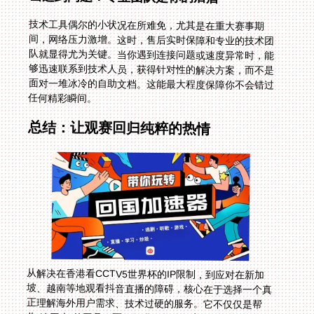
技术工具偶尔的小状况在所难免，尤其是在重大赛事期
间，网络压力激增。这时，售后实时保障和专业的技术团
队就显得尤为关键。当你遇到连接问题或速度异常时，能
够迅速联系到技术人员，获得针对性的解决方案，而不是
面对一堆冰冷的自助文档。这能最大程度保障你不会错过
任何精彩瞬间。
总结：让观赛回归纯粹的热情
从解决在香港看CCTV5世界杯的IP限制，到应对在新加
坡、越南等地观看抖音直播的障碍，核心在于选择一个真
正理解海外用户需求、技术过硬的服务。它不仅仅是帮
你“连回去”的工具，更是提升你整体数字生活体验的伙
伴。无论是追欧洲杯、NBA，还是日常的国产剧集和综
艺，它都能为你打开那扇熟悉的门。希望这份指南，能帮
助你扫清障碍，无论身在何方，都能无忧无虑地沉浸于体
育带来的激情与感动之中，让那份与同胞同频共振的观赛