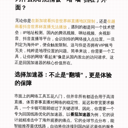
面？
无论你是
在新加坡看抖音世界杯直播地区限制
，还是
在越
南看抖音世界杯直播无法播放
，遇到的都是同一个技术壁
垒：IP地址检测。国内的腾讯视频、咪咕视频、央视影
音、抖音直播等平台，会识别你的网络接入点位置。一旦
判定为海外IP，便会触发限制。这与你是否拥有VIP账号
无关，纯粹是地理位置的问题。简单来说，你需要一个工
具，让你的网络“看起来”像是从国内发出的访问请求。这
正是回国加速器的核心价值所在。
选择加速器：不止是“翻墙”，更是体验
的保障
市面上的网络工具五花八门，但并非所有都适合用于高清
直播。体育赛事直播对网络的稳定性、延迟和带宽要求极
高，一个卡顿可能就错过了关键进球。因此，你需要一个
专为回国线路优化的加速器。以
番茄加速器
为例，它的设
计就精准击中了海外观赛的痛点。它的全球节点分布，能
智能推荐最优线路，自动将你连接到国内延迟最低的服务
器，这确保了从你按下播放键到画面出现，几乎感觉不到