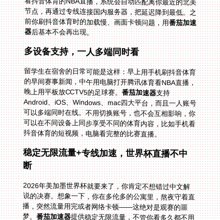
前你刷抖音体育时的加载慢、画面卡顿问题，用
番茄加速
器
后基本不会再出现。
多设备支持，一人多端同时看
留学生在宿舍的日常可能是这样：早上用手机刷抖音体育
的早间赛事新闻，中午用电脑打开腾讯体育看NBA直播，
晚上用平板放CCTV5的足球赛。
番茄加速器
支持
Android、iOS、Windows、mac四大平台，而且一人账号
可以多端同时在线。不用切换账号，也不会互相影响，你
可以在不同设备上同步享受不同的体育内容，比如手机看
抖音体育的短视频，电脑看完整的比赛直播。
稳定无限流量+专线加速，世界杯直播不中
断
2026年美加墨世界杯就要来了，你肯定不想错过中文解
说的决赛。想象一下，你在多伦多的公寓里，熬夜守着直
播，突然流量用完或者网络卡顿——这绝对是观赛的噩
梦。
番茄加速器
提供稳定无限流量，不管你看多久都不用
担心断网。而且它有精选的回国影音、游戏加速专线，独
享100M带宽，即使在赛事高峰时段，也能保证画面高清
流畅。之前你遇到的“在国外看世界杯中文解说海外无法