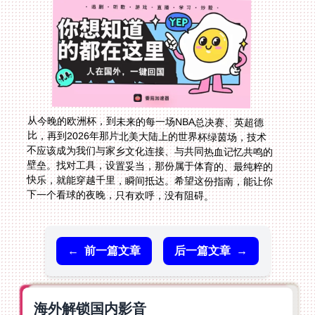
从今晚的欧洲杯，到未来的每一场NBA总决赛、英超德
比，再到2026年那片北美大陆上的世界杯绿茵场，技术
不应该成为我们与家乡文化连接、与共同热血记忆共鸣的
壁垒。找对工具，设置妥当，那份属于体育的、最纯粹的
快乐，就能穿越千里，瞬间抵达。希望这份指南，能让你
下一个看球的夜晚，只有欢呼，没有阻碍。
←
前一篇文章
后一篇文章
→
海外解锁国内影音