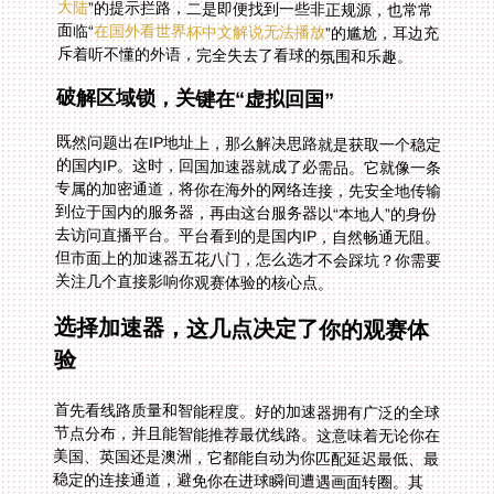
大陆
”的提示拦路，二是即便找到一些非正规源，也常常
面临“
在国外看世界杯中文解说无法播放
”的尴尬，耳边充
斥着听不懂的外语，完全失去了看球的氛围和乐趣。
破解区域锁，关键在“虚拟回国”
既然问题出在IP地址上，那么解决思路就是获取一个稳定
的国内IP。这时，回国加速器就成了必需品。它就像一条
专属的加密通道，将你在海外的网络连接，先安全地传输
到位于国内的服务器，再由这台服务器以“本地人”的身份
去访问直播平台。平台看到的是国内IP，自然畅通无阻。
但市面上的加速器五花八门，怎么选才不会踩坑？你需要
关注几个直接影响你观赛体验的核心点。
选择加速器，这几点决定了你的观赛体
验
首先看线路质量和智能程度。好的加速器拥有广泛的全球
节点分布，并且能智能推荐最优线路。这意味着无论你在
美国、英国还是澳洲，它都能自动为你匹配延迟最低、最
稳定的连接通道，避免你在进球瞬间遭遇画面转圈。其
次，设备兼容性很重要。你可能在手机、平板、电脑甚至
电视上切换着看，所以支持Android、iOS、Windows、
mac多平台，并且允许一人多端设备同时用的服务，才能