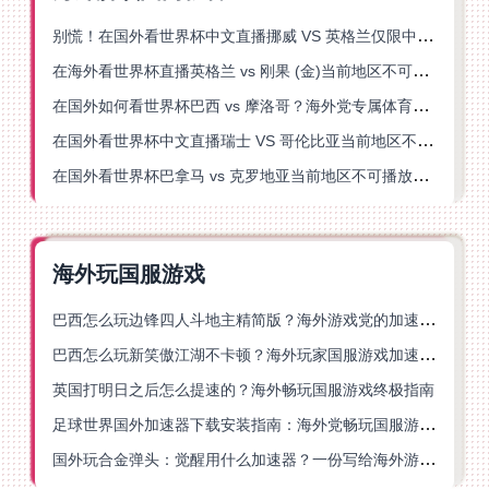
别慌！在国外看世界杯中文直播挪威 VS 英格兰仅限中国大陆？这篇指南帮你搞定
在海外看世界杯直播英格兰 vs 刚果 (金)当前地区不可播放？这篇指南帮你突破所有限制
在国外如何看世界杯巴西 vs 摩洛哥？海外党专属体育观赛指南来了
在国外看世界杯中文直播瑞士 VS 哥伦比亚当前地区不可播放？这篇指南帮你搞定
在国外看世界杯巴拿马 vs 克罗地亚当前地区不可播放？这篇指南帮你轻松解决海外体育直播难题
海外玩国服游戏
巴西怎么玩边锋四人斗地主精简版？海外游戏党的加速器终极选择
巴西怎么玩新笑傲江湖不卡顿？海外玩家国服游戏加速终极指南（附猫和老鼠一梦江湖实测）
英国打明日之后怎么提速的？海外畅玩国服游戏终极指南
足球世界国外加速器下载安装指南：海外党畅玩国服游戏的终极解决方案
国外玩合金弹头：觉醒用什么加速器？一份写给海外游子的畅玩指南