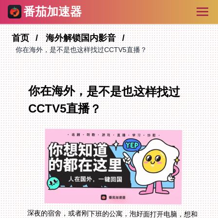
番茄加速器
首页
海外解锁国内影音
你在海外，是不是也这样找过CCTV5直播？
你在海外，是不是也这样找过
CCTV5直播？
深夜的宿舍，或者刚下班的公寓，泡好面打开电脑，想和
在老家时一样，舒舒服服用中文解说看场欧洲杯。你熟练
地点开国内那个熟悉的体育直播App，结果屏幕上冰冷
的“该内容因版权限制，在您所在地区无法播放”提示，瞬
间浇灭所有热情。网络搜索一圈，卡顿、掉线、只有外语
解说……这种无力感，我懂。这不是你网络的问题，而是
因为几乎所有国内直播平台，包括央视、腾讯、咪咕，都
对海外IP进行了严格的区域封锁。别急，这篇文章就是为
你准备的通关手册。核心解决方案，其实在于一款靠谱的
回国加速器，它能帮你“虚拟回国”，绕过地理限制。下
面，我们就来一步步拆解，如何丝滑地在海外追到每一场