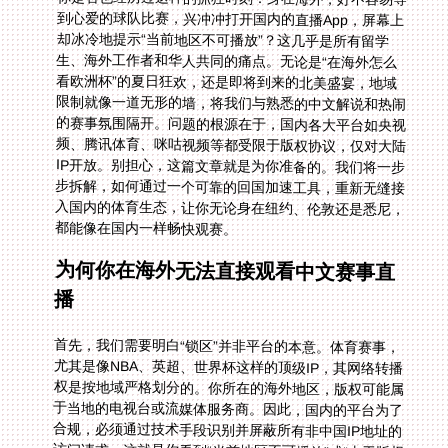
都能像在国内一样畅快观赛。
为何你在海外无法直接观看中文赛事直
播
首先，我们需要明白“锁区”并非平台的本意。体育赛事，
尤其是像NBA、英超、世界杯这样的顶级IP，其网络转播
权是按地域严格划分的。你所在的海外地区，版权可能属
于当地的电视台或流媒体服务商。因此，国内的平台为了
合规，必须通过技术手段识别并屏蔽所有非中国IP地址的
访问请求。这就是你看到“当前地区不可播放”或“由于版权
限制，该内容在您所在区域无法观看”提示的原因。单纯
使用普通的VPN往往效果不佳，因为它们并非专门针
对“回国”线路优化，速度慢、不稳定，更无法应对平台日