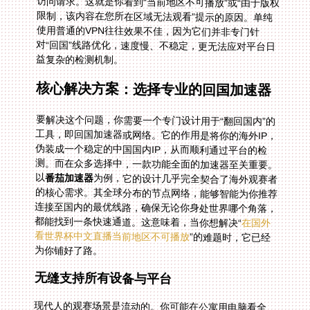
益复杂的检测机制。
核心解决方案：选择专业的回国加速器
要解决这个问题，你需要一个专门设计用于“翻回国内”的
工具，即回国加速器或网络。它的作用是将你的海外IP，
伪装成一个稳定的中国国内IP，从而顺利通过平台的检
测。而在众多选择中，一款功能全面的加速器至关重要。
以
番茄加速器
为例，它的设计几乎完全契合了海外观赛者
的核心需求。其全球分布的节点网络，能够智能为你推荐
连接至国内的最优线路，确保无论你身处世界哪个角落，
都能找到一条快速通道。这意味着，当你想解决“
在国外
看世界杯中文直播当前地区不可播放
”的难题时，它已经
为你铺好了路。
无缝支持所有设备与平台
现代人的观赛场景是流动的。你可能在公寓用电脑看全
场，通勤路上用手机看集锦，回到家又想用平板或智能电
视投屏到大屏幕享受震撼体验。一个好的加速器必须跟上
你的节奏。它需要全面支持Android、iOS、Windows、
macOS等所有主流系统，并且允许你在多个设备上同时