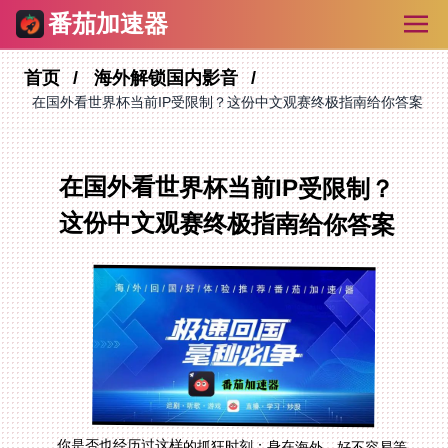
番茄加速器
首页
海外解锁国内影音
在国外看世界杯当前IP受限制？这份中文观赛终极指南给你答案
在国外看世界杯当前IP受限制？
这份中文观赛终极指南给你答案
你是否也经历过这样的抓狂时刻：身在海外，好不容易等
到心爱的球队比赛，兴冲冲打开国内的直播App，屏幕上
却冰冷地提示“当前地区不可播放”？这几乎是所有留学
生、海外工作者和华人共同的痛点。无论是“在海外怎么
看欧洲杯”的夏日狂欢，还是即将到来的北美盛宴，地域
限制就像一道无形的墙，将我们与熟悉的中文解说和热闹
的赛事氛围隔开。问题的根源在于，国内各大平台如央视
频、腾讯体育、咪咕视频等都受限于版权协议，仅对大陆
IP开放。别担心，这篇文章就是为你准备的。我们将一步
步拆解，如何通过一个可靠的回国加速工具，重新无缝接
入国内的体育生态，让你无论身在纽约、伦敦还是悉尼，