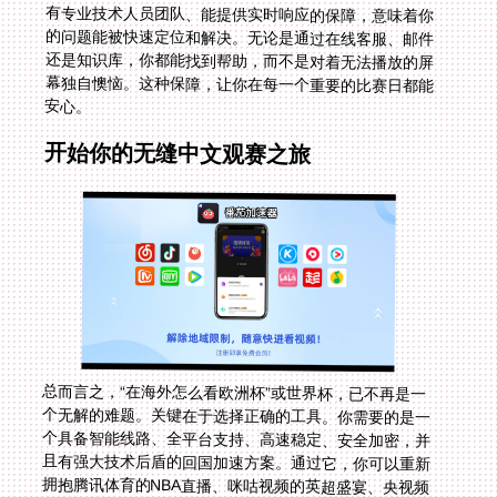
安心。
开始你的无缝中文观赛之旅
总而言之，“在海外怎么看欧洲杯”或世界杯，已不再是一
个无解的难题。关键在于选择正确的工具。你需要的是一
个具备智能线路、全平台支持、高速稳定、安全加密，并
且有强大技术后盾的回国加速方案。通过它，你可以重新
拥抱腾讯体育的NBA直播、咪咕视频的英超盛宴、央视频
的权威赛事转播。地域限制不应该成为你与热爱之间的障
碍。准备好你的设备，选择一个值得信赖的伙伴，下一次
开球哨响时，你就能和国内千万球迷同步欢呼，享受那份