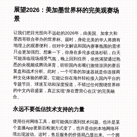
展望2026：美加墨世界杯的完美观赛场
景
让我们把目光投向不远处的2026年，由美国、加拿大和
墨西哥联合举办的世界杯。届时，身处北美的华人将拥有
地理上的观赛便利，但对中文解说和国内赛事氛围的需求
只会更加强烈。想象一下，你身在多伦多或洛杉矶，白天
可能亲临现场感受气氛，晚上回到住所，依然渴望通过熟
悉的央视频或腾讯体育，听听国内名嘴们激情澎湃的赛后
复盘和战术分析。此时，一个可靠的加速器就是你连接两
种文化体验的桥梁。它能让你在海外轻松接入国内平台的
专题节目、球迷互动和深度报道，不错过任何围绕世界杯
的中文内容盛宴，真正实现“身在曹营心在汉”的完美融
合。
永远不要低估技术支持的力量
使用任何网络工具，都可能偶尔遇到技术问题。也许是某
个直播App更新后检测方式变了，也许是你的本地网络环
境出现波动。这时，售后服务的价值就凸显出来。一个拥
有专业技术人员团队、能提供实时响应的保障，意味着你
的问题能被快速定位和解决。无论是通过在线客服、邮件
还是知识库，你都能找到帮助，而不是对着无法播放的屏
幕独自懊恼。这种保障，让你在每一个重要的比赛日都能