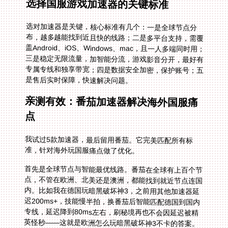
选择国服游戏加速器的关键标准
选对加速器是关键，核心标准有几个：一是全球节点分
布，越多越能找到近且快的线路；二是多平台支持，需覆
盖Android、iOS、Windows、mac，且一人多端同时用；
三是稳定无限流量，加智能分流，游戏影音分开，最好有
专属专线和独享带宽；四是数据安全加密，保护账号；五
是售后实时保障，快速解决问题。
亲测有效：番茄加速器解决海外国服痛
点
我试过5款加速器，最后留用番茄。它完美匹配所有标
准，针对海外玩国服痛点做了优化。
首先是全球节点与智能最优线路。番茄在全球有上百个节
点，不管在欧洲、北美还是澳洲，都能找到就近节点连国
内。比如我在德国玩暗黑破坏神3，之前用其他加速器延
迟200ms+，技能慢半拍，换番茄后智能匹配德国到国内
专线，延迟降到80ms左右，刷秘境再也不会因延迟被精
英怪秒——这就是欧洲怎么玩暗黑破坏神3不卡的答案。