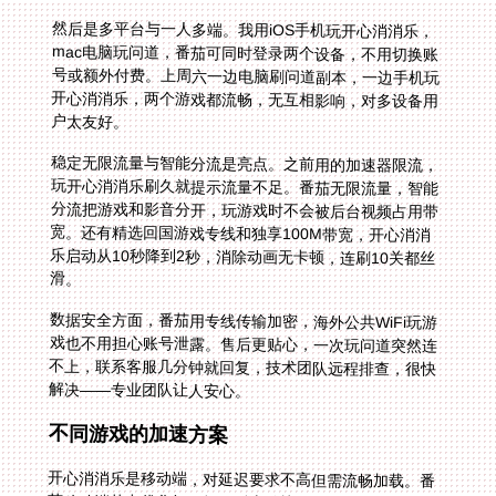
然后是多平台与一人多端。我用iOS手机玩开心消消乐，
mac电脑玩问道，番茄可同时登录两个设备，不用切换账
号或额外付费。上周六一边电脑刷问道副本，一边手机玩
开心消消乐，两个游戏都流畅，无互相影响，对多设备用
户太友好。
稳定无限流量与智能分流是亮点。之前用的加速器限流，
玩开心消消乐刷久就提示流量不足。番茄无限流量，智能
分流把游戏和影音分开，玩游戏时不会被后台视频占用带
宽。还有精选回国游戏专线和独享100M带宽，开心消消
乐启动从10秒降到2秒，消除动画无卡顿，连刷10关都丝
滑。
数据安全方面，番茄用专线传输加密，海外公共WiFi玩游
戏也不用担心账号泄露。售后更贴心，一次玩问道突然连
不上，联系客服几分钟就回复，技术团队远程排查，很快
解决——专业团队让人安心。
不同游戏的加速方案
开心消消乐是移动端，对延迟要求不高但需流畅加载。番
茄移动端节点优化好，打开后启动快，消除动画无卡顿，