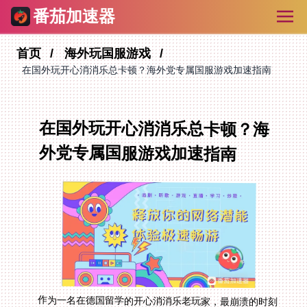
番茄加速器
首页
海外玩国服游戏
在国外玩开心消消乐总卡顿？海外党专属国服游戏加速指南
在国外玩开心消消乐总卡顿？海
外党专属国服游戏加速指南
作为一名在德国留学的开心消消乐老玩家，最崩溃的时刻
莫过于深夜想冲新关卡时，屏幕上的小动物像被胶水粘
住，半天不动——连个简单的三消都要加载半分钟，心态
直接崩了。在国外玩开心消消乐怎么才能不卡？其实根源
很清晰：国服服务器大多在国内，海外网络连接时，数据
跨越大洋、经过无数路由节点，延迟高、丢包率大是常
态。今天这篇指南不仅解决开心消消乐的卡顿问题，还分
享欧洲怎么玩暗黑破坏神3不卡、国外用哪个加速器玩问
道最好的实用经验，让你在海外也能享受到国内般丝滑的