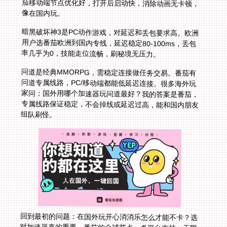
像在国内玩。
暗黑破坏神3是PC动作游戏，对延迟和丢包要求高。欧洲
用户选番茄欧洲到国内专线，延迟稳定80-100ms，丢包
率几乎为0，技能走位流畅，刷秘境无压力。
问道是经典MMORPG，需稳定连接做任务交易。番茄有
问道专属线路，PC/移动端都能低延迟连接。很多海外玩
家问：国外用哪个加速器玩问道最好？我的答案是番茄，
专属线路保证稳定，不会掉线或延迟过高，能和国内朋友
组队刷怪。
回到最初的问题：在国外玩开心消消乐怎么才能不卡？选
对加速器真的重要。番茄的全球节点、多平台支持、无限
流量、智能分流、安全加密和实时售后，不仅解决开心消
消乐卡顿，也让欧洲玩暗黑3不卡、国外玩问道更顺畅。