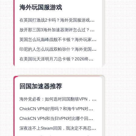
海外玩国服游戏
在英国打激战2卡吗？海外党国服游戏不卡顿的终极解决方案
放开那三国3海外加速器测评怎么过？海外党亲测有效的国服游戏加速指南
英国怎么玩巅峰战舰不卡顿？海外玩家国服游戏加速器终极指南
印尼的人怎么玩战双帕弥什？海外党国服游戏加速避坑指南
在美国玩天涯明月刀总卡顿？2026终极指南：选对加速器让你丝滑连招
回国加速器推荐
海外党必看：如何选对回国翻墙VPN，无缝解锁国内资源？
ChickCN VPN好用吗？和海牛VPN对比哪个回国效果更好？
ChickCN VPN和当归VPN对比哪个回国效果更好？海外党亲测后选了它
深夜连不上Steam回国，我决定不再忍受这数字鸿沟