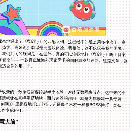
无奈地退出了《弈剑行》的匹配队列。这已经不知道是第多少次了。身
、掉线、高延迟折磨得毫无游戏体验。我相信，这不仅仅是我的困境，
。我们共同的疑问是：在国外，真的可以流畅地打《弈剑行》吗？答案
的“钥匙”——一款真正懂海外玩家需求的国服游戏加速器。这篇文章，就
最适合你的那一个。
？
法改变的，数据包需要跨越半个地球，途经无数网络节点。这带来的不
连接就像在高峰期挤地铁，而加速器的作用，就是为你修建一条专属
《剑网3》里飘逸地打出连招，还是像个木桩一样被BOSS捶打；是在
作变成PPT。
慧大脑”