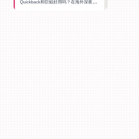
Quickback和巨鲸好用吗？在海外深夜想刷B站、追爱奇艺的你，或许正需要这份答案