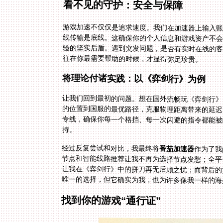
看不见的守护：安全与保障
游戏加速不仅仅是追求速度。我们在加速器上输入
线传输是底线。这确保你的个人信息和游戏资产不
验的坚实后盾。遇到突发问题，是否有实时在线的
往在你最需要帮助的时候，才显得弥足珍贵。
将理论付诸实践：以《弈剑行》为例
让我们回到最初的问题。想在国外流畅玩《弈剑行》
的位置到国服的最优路径，克服物理距离带来的延迟
专线，确保你每一个格挡、每一次闪避的指令都能
持。
经过反复尝试和对比，我最终将
番茄加速器
作为了我
节点和智能线
让我在《弈剑
唯一的选择，但它确实为我，也为许多像我一样的海
找到你的游戏“通行证”