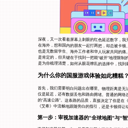
深夜，又一次看着屏幕上刺眼的红色延迟数字，我
在海外，想和国内的朋友一起打两把，却总被卡顿
也是无数留学生、海外工作者和华人玩家共同的痛
是肯定的，但关键在于找到一把能“破开”地理限制
是为你梳理清楚，如何从眼花缭乱的选择中，找到
为什么你的国服游戏体验如此糟糕
首先，我们需要明白问题出在哪里。物理距离是无
仅是延迟，还有数据丢包和路由拥堵。普通的网络
的“高速公路”。这条路的品质，直接决定了你是在
《艾希》中流畅地跟随旁白的指引，还是卡顿得让动
第一步：审视加速器的“全球地图”与“智