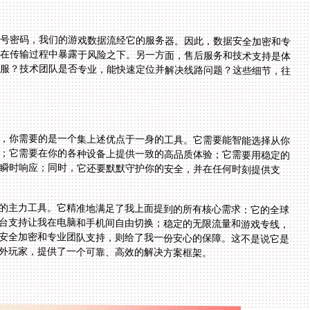
账号密码，我们的游戏数据流经它的服务器。因此，数据安全加密和专
会在传输过程中暴露于风险之下。另一方面，售后服务和技术支持是体
客服？技术团队是否专业，能快速定位并解决线路问题？这些细节，往
，你需要的是一个集上述优点于一身的工具。它需要能智能选择从你
；它需要在你的各种设备上提供一致的高品质体验；它需要用稳定的
被瞬时响应；同时，它还要默默守护你的安全，并在任何时刻提供支
的主力工具。它精准地满足了我上面提到的所有核心需求：它的全球
路推荐让我不再为选择节点发愁；全平台支持让我在电脑和手机间自由切换；稳定的无限流量和游戏专线，
行》中的拼刀再无后顾之忧；而背后的安全加密和专业团队支持，则给了我一份安心的保障。这不是说它是
外玩家，提供了一个可靠、高效的解决方案框架。