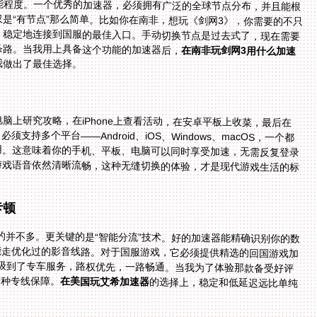
能程度。一个优秀的加速器，必须拥有广泛的全球节点分布，并且能根
是“有节点”那么简单。比如你在南非，想玩《剑网3》，你需要的不只
、稳定地连接到国服的最佳入口。手动切换节点是过去式了，现在需要
条路。当我用上具备这个功能的加速器后，
在南非玩剑网3用什么加速
我做出了最佳选择。
电脑上研究攻略，在iPhone上查看活动，在安卓平板上收菜，最后在
持多个平台——Android、iOS、Windows、macOS，一个都
。这意味着你的手机、平板、电脑可以同时享受加速，无需反复登录
戏语音依然清晰流畅，这种无缝切换的体验，才是现代游戏生活的标
卡顿
”的并不多。更关键的是“智能分流”技术。好的加速器能精确识别你的数
能走优化过的影音线路。对于国服游戏，它必须提供精选的回国游戏加
升级到了专车服务，路权优先，一路畅通。当我为了体验那款备受好评
这种专线保障。
在美国玩艾希加速器
的选择上，稳定和低延迟远比单纯