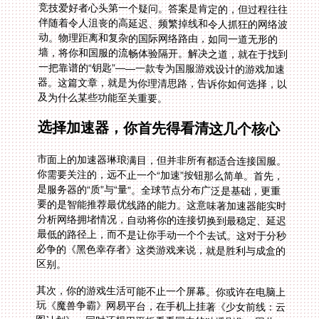
及为什么某些功能至关重要。
选择加速器，你首先得看清这几个核心
市面上的加速器琳琅满目，但并非所有都适合连接国服。
你需要关注的，远不止一个“加速”按钮那么简单。首先，
是服务器的“质”与“量”。全球节点分布广泛是基础，更重
要的是智能推荐最优线路的能力。这意味著加速器能实时
分析网络拥堵情况，自动将你的连接切换到最稳定、延迟
最低的路径上，而不是让你手动一个个去试。这对于分秒
必争的《黑色幸存者》这类游戏来说，就是胜利与成盒的
区别。
其次，你的游戏生活可能不止一个屏幕。你或许在电脑上
玩《魔兽争霸》网易平台，在手机上挂著《少女前线：云
图计划》，同时还想用平板看看国内的独播剧集。因此，
多个平台支持——覆盖Android、iOS、Windows、mac，
并且允许一人多端设备同时使用——就成了一项硬性需
求。它让你在不同场景下无缝切换，无需为每个设备单独