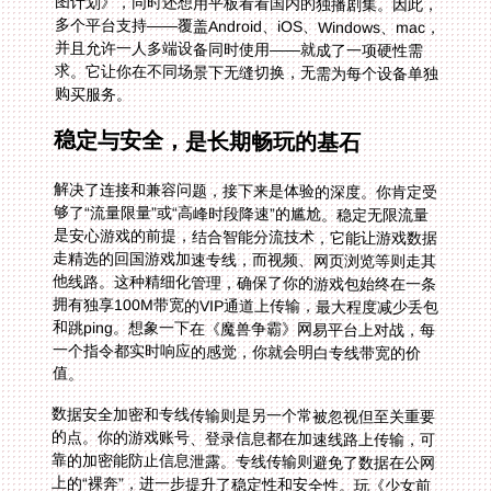
购买服务。
稳定与安全，是长期畅玩的基石
解决了连接和兼容问题，接下来是体验的深度。你肯定受
够了“流量限量”或“高峰时段降速”的尴尬。稳定无限流量
是安心游戏的前提，结合智能分流技术，它能让游戏数据
走精选的回国游戏加速专线，而视频、网页浏览等则走其
他线路。这种精细化管理，确保了你的游戏包始终在一条
拥有独享100M带宽的VIP通道上传输，最大程度减少丢包
和跳ping。想象一下在《魔兽争霸》网易平台上对战，每
一个指令都实时响应的感觉，你就会明白专线带宽的价
值。
数据安全加密和专线传输则是另一个常被忽视但至关重要
的点。你的游戏账号、登录信息都在加速线路上传输，可
靠的加密能防止信息泄露。专线传输则避免了数据在公网
上的“裸奔”，进一步提升了稳定性和安全性。玩《少女前
线：云图计划》这类包含账号养成和付费内容的游戏时，