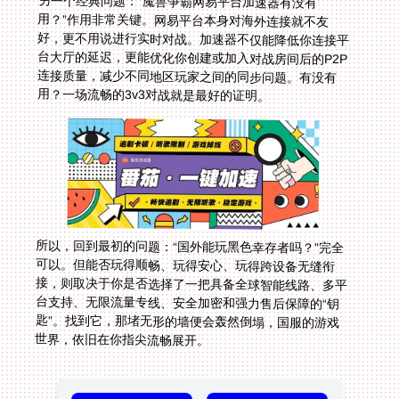
另一个经典问题：“魔兽争霸网易平台加速器有没有
用？”作用非常关键。网易平台本身对海外连接就不友
好，更不用说进行实时对战。加速器不仅能降低你连接平
台大厅的延迟，更能优化你创建或加入对战房间后的P2P
连接质量，减少不同地区玩家之间的同步问题。有没有
用？一场流畅的3v3对战就是最好的证明。
所以，回到最初的问题：“国外能玩黑色幸存者吗？”完全
可以。但能否玩得顺畅、玩得安心、玩得跨设备无缝衔
接，则取决于你是否选择了一把具备全球智能线路、多平
台支持、无限流量专线、安全加密和强力售后保障的“钥
匙”。找到它，那堵无形的墙便会轰然倒塌，国服的游戏
世界，依旧在你指尖流畅展开。