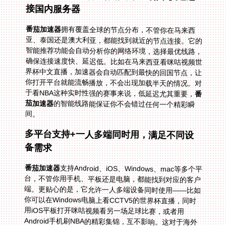
接国内服务器
番茄加速器
拥有覆盖全球的节点分布，不管你在马来西
亚、泰国还是澳大利亚，都能找到就近的节点连接。它的
智能推荐功能会自动分析你的网络环境，选择最优线路，
确保连接速度快、延迟低。比如在马来西亚看咪咕视频世
界杯中文直播，加速器会自动匹配到最快的回国节点，让
你打开平台就能流畅播放，不会出现加载半天的情况。对
于看NBA这种实时性强的赛事来说，低延迟尤其重要，
番
茄加速器
的智能线路能保证你不会错过任何一个精彩瞬
间。
多平台支持+一人多端同时用，满足不同设
备需求
番茄加速器
支持Android、iOS、Windows、mac等多个平
台，不管你用手机、平板还是电脑，都能找到对应的客户
端。更贴心的是，它允许一人多端设备同时使用——比如
你可以在Windows电脑上看CCTV5的世界杯直播，同时
用iOS平板打开咪咕视频看另一场足球比赛，或者用
Android手机刷NBA的精彩集锦，互不影响。这对于海外
家庭来说特别方便，家里的每个人都能在自己的设备上看