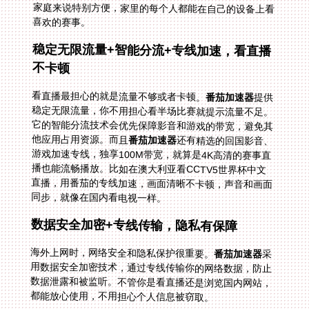
喜欢的赛事。
稳定无限流量+智能分流+专线加速，看直播
不卡顿
看直播最担心的就是流量不够或者卡顿。
番茄加速器
提供
稳定无限流量，你不用担心看半场比赛就提示流量不足。
它的智能分流技术会优先保障影音和游戏的带宽，避免其
他应用占用资源。而且
番茄加速器
还有精选的回国影音、
游戏加速专线，独享100M带宽，就算是4K高清的赛事直
播也能流畅播放。比如在澳大利亚看CCTV5世界杯中文
直播，用番茄的专线加速，画面清晰不卡顿，声音和画面
同步，就像在国内看电视一样。
数据安全加密+专线传输，隐私有保障
海外上网时，网络安全和隐私保护很重要。
番茄加速器
采
用数据安全加密技术，通过专线传输你的网络数据，防止
数据泄露和被监听。不管你是看直播还是浏览国内网站，
都能放心使用，不用担心个人信息被窃取。