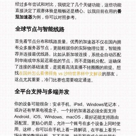
经过多年尝试和对比，我锁定了几个关键功能，这些功能
直接决定了观赛体验是顺畅还是糟心。以我目前在用的
番
茄加速器
为例，你可以对照参考。
全球节点与智能线路
首先看节点分布和线路质量。优秀的加速器不仅在国内拥
有众多服务器节点，更能根据你的实际物理位置，智能推
荐并连接最优线路。比如从新加坡连接，系统会自动匹配
到华南或华东延迟最低的节点，而不是随机分配。这确保
了连接的基础速度，是观看高清直播不转圈圈的前提。想
找
在国外怎么看佛得角 vs 沙特世界杯中文解说
的朋友，
这点尤其重要，冷门比赛也需要稳定通道。
全平台支持与多端并发
你的设备可能很杂：安卓手机、iPad、Windows笔记本，
或许还有苹果电视盒子。一个好的加速器必须全面支持
Android、iOS、Windows、macOS，最好还能支持路由
器配置。更贴心的是，允许一个账号在多个设备上同时使
用。这样，你可以在手机上看一路解说，在平板上看另一
场比赛的数据分析，互不干扰。对于家庭或合租的朋友，