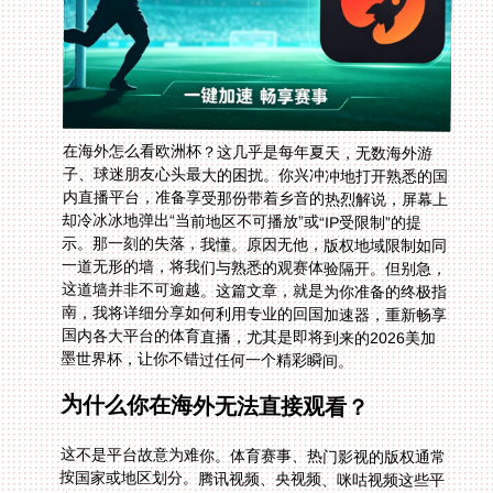
在海外怎么看欧洲杯？这几乎是每年夏天，无数海外游
子、球迷朋友心头最大的困扰。你兴冲冲地打开熟悉的国
内直播平台，准备享受那份带着乡音的热烈解说，屏幕上
却冷冰冰地弹出“当前地区不可播放”或“IP受限制”的提
示。那一刻的失落，我懂。原因无他，版权地域限制如同
一道无形的墙，将我们与熟悉的观赛体验隔开。但别急，
这道墙并非不可逾越。这篇文章，就是为你准备的终极指
南，我将详细分享如何利用专业的回国加速器，重新畅享
国内各大平台的体育直播，尤其是即将到来的2026美加
墨世界杯，让你不错过任何一个精彩瞬间。
为什么你在海外无法直接观看？
这不是平台故意为难你。体育赛事、热门影视的版权通常
按国家或地区划分。腾讯视频、央视频、咪咕视频这些平
台，只被授权在中国大陆境内提供服务。当系统检测到你
的网络IP地址来自海外，就会自动阻断访问。所以，无论