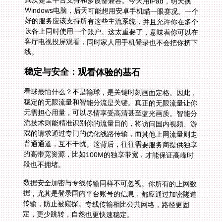
其次是全平台支持和多设备兼容。今天用iPad，明天换
Windows电脑，后天可能想用安卓手机瞄一眼赛况。一个
好的服务应该支持所有这些主流系统，并且允许你在多个
设备上同时使用一个账户。这太重要了，意味着你可以在
客厅电视投屏观看，同时家人用手机登录也不会把你挤下
线。
稳定与安全：观看体验的基石
看球最怕什么？不是输球，是关键时刻画面定格。因此，
稳定的无限流量和智能分流是关键。真正的无限流量让你
无需担心用量，可以尽情享受高清甚至蓝光画质。智能分
流技术则能精准识别你的流量目的，将访问国内视频、游
戏的请求通过专门的优化线路传输，而其他上网流量则走
普通通道，互不干扰。这背后，往往需要服务商提供独享
的高带宽资源，比如100M的独享带宽，才能保证高峰时
段也不拥堵。
数据安全加密与专线传输同样不可忽视。你所有的上网数
据，尤其是登录国内平台账号的信息，都应通过加密隧道
传输，防止被窥探。专线传输相比公共网络，路径更固
定，更少跳转，自然也更快速稳定。