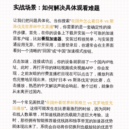
实战场景：如何解决具体观看难题
让我们把问题具体化。当你搜索“
在国外怎么看日本 vs 斯
洛伐克世界杯中文直播
”时，你需要的是一套确定性的操
作步骤。首先，在你的设备上下载并安装一个可靠的加速
器客户端，比如
番茄加速器
。安装过程很简单，与安装普
通应用无异。打开应用，注册登录后，你通常会在主界面
看到一个清晰的“回国”或“中国”加速模式按钮。
点击加速，连接成功后，你的设备就获得了一个国内IP地
址。此时，再打开你的咪咕视频或央视频APP，你会发
现，之前灰暗的付费直播栏目现在可以点击了，播放列表
也完整地呈现出来。找到“日本 vs 斯洛伐克”的比赛，点
击播放，熟悉的中文解说声就会响起。整个过程，就像你
从未离开过国内。
另一个常见困扰是“
在国外看世界杯英格兰 vs 克罗地亚无
法播放
”。这很可能发生在比赛最激烈的时候，因为同时
在线人数暴增，对加速线路的负载能力是巨大考验。这
时，那些拥有智能推荐最优线路和独享带宽的加速器优势
就体现出来了。系统会自动将你切换到负载较轻的优质节
点，保障你的画面持续流畅。即便遇到突发技术问题，拥
有专业售后技术团队的服务商也能提供实时保障，通过在
线客服快速响应，帮你排查解决，而不是让你独自面对错