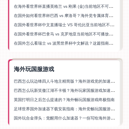
在海外看世界杯直播英格兰 vs 刚果 (金)当前地区不可播放？这篇指南帮你突破所有限制
在国外如何看世界杯巴西 vs 摩洛哥？海外党专属体育观赛指南来了
在国外看世界杯中文直播瑞士 VS 哥伦比亚当前地区不可播放？这篇指南帮你搞定
在国外看世界杯巴拿马 vs 克罗地亚当前地区不可播放？这篇指南帮你轻松解决海外体育直播难题
在国外怎么看瑞士 vs 波黑世界杯中文解说？这篇指南帮你搞定所有地区限制问题
海外玩国服游戏
巴西怎么玩边锋四人斗地主精简版？海外游戏党的加速器终极选择
巴西怎么玩新笑傲江湖不卡顿？海外玩家国服游戏加速终极指南（附猫和老鼠一梦江湖实测）
英国打明日之后怎么提速的？海外畅玩国服游戏终极指南
足球世界国外加速器下载安装指南：海外党畅玩国服游戏的终极解决方案
国外玩合金弹头：觉醒用什么加速器？一份写给海外游子的畅玩指南