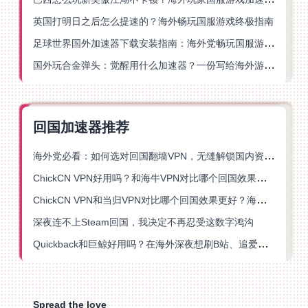
英国打明日之后怎么提速的？海外畅玩国服游戏终极指南
足球世界国外加速器下载安装指南：海外党畅玩国服游戏的终极解决方案
国外玩合金弹头：觉醒用什么加速器？一份写给海外游子的畅玩指南
回国加速器推荐
海外党必看：如何选对回国翻墙VPN，无缝解锁国内资源？
ChickCN VPN好用吗？和海牛VPN对比哪个回国效果更好？
ChickCN VPN和当归VPN对比哪个回国效果更好？海外党亲测后选了它
深夜连不上Steam回国，我决定不再忍受这数字鸿沟
Quickback和巨鲸好用吗？在海外深夜想刷B站、追爱奇艺的你，或许正需要这份答案
Spread the love