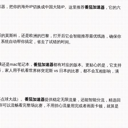
器，把你的海外IP切换成中国大陆IP。这里推荐
番茄加速器
，它的六
斯的莫斯科，还是欧洲的巴黎，打开后它会智能推荐最优线路，确保你
，系统自动帮你搞定，省去了试错的时间。
电脑还是mac笔记本，
番茄加速器
都有对应的版本。更贴心的是，它支持
一人多端设备同时使用——比如你用电脑看NBA直播，家人用手机看世界杯突尼斯 vs 日本的比赛，都不会互相影响，满
杯点球大战）。
番茄加速器
提供稳定无限流量，还能智能分流，精选回
国影音、游戏加速专线，独享100M带宽。这意味着你可以流畅看完整场比赛，不用担心流量用完或者画面卡顿，就算是