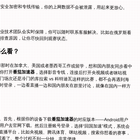
据安全加密和专线传输，你的上网数据不会被泄露，用起来更放心。
业技术团队会实时保障，你可以随时联系客服解决。比如在俄罗斯看
排查原因，让你尽快回到观赛状态。
怎么看？
果你那时在加拿大、美国或者墨西哥工作或留学，想和国内朋友同步看中
你打开
番茄加速器
，选择影音专线，连接后打开央视频或者咪咕视
频，就能直接观看世界杯的中文直播。不管是想看热门场次还是冷门的库拉索 vs 科特迪瓦这样的比赛，都不会再遇到海
外无法观看的问题。你还可以用手机、平板、电脑同时登录，一边看直播一边和国内朋友在群里讨论，就像在国内一样方
。首先，根据你的设备下载
番茄加速器
的对应版本——Android用户
去应用商店，iOS用户去App Store，Windows和mac用户去官网下载。然后注册账号登录，选择“回国加速”模式，系统会
智能推荐最优线路。连接成功后，打开你常用的国内直播平台，比如央视频、腾讯体育、咪咕视频，搜索你想看的赛事，
接观看了。整个过程不到一分钟，非常便捷。