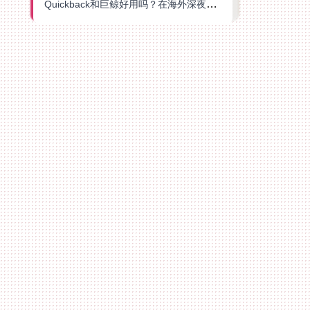
Quickback和巨鲸好用吗？在海外深夜想刷B站、追爱奇艺的你，或许正需要这份答案