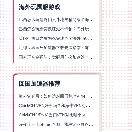
海外玩国服游戏
巴西怎么玩边锋四人斗地主精简版？海外游戏党的加速器终极选择
巴西怎么玩新笑傲江湖不卡顿？海外玩家国服游戏加速终极指南（附猫和老鼠一梦江湖实测）
英国打明日之后怎么提速的？海外畅玩国服游戏终极指南
足球世界国外加速器下载安装指南：海外党畅玩国服游戏的终极解决方案
国外玩合金弹头：觉醒用什么加速器？一份写给海外游子的畅玩指南
回国加速器推荐
海外党必看：如何选对回国翻墙VPN，无缝解锁国内资源？
ChickCN VPN好用吗？和海牛VPN对比哪个回国效果更好？
ChickCN VPN和当归VPN对比哪个回国效果更好？海外党亲测后选了它
深夜连不上Steam回国，我决定不再忍受这数字鸿沟