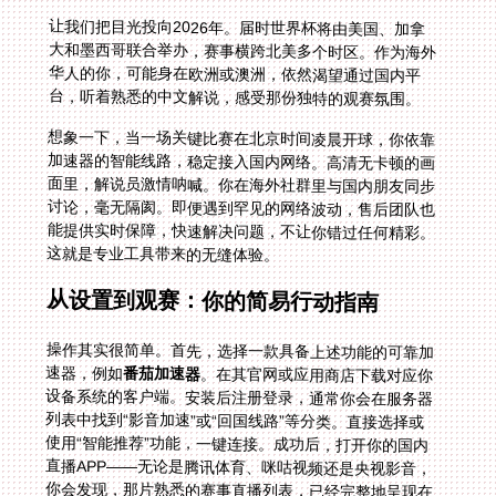
让我们把目光投向2026年。届时世界杯将由美国、加拿
大和墨西哥联合举办，赛事横跨北美多个时区。作为海外
华人的你，可能身在欧洲或澳洲，依然渴望通过国内平
台，听着熟悉的中文解说，感受那份独特的观赛氛围。
想象一下，当一场关键比赛在北京时间凌晨开球，你依靠
加速器的智能线路，稳定接入国内网络。高清无卡顿的画
面里，解说员激情呐喊。你在海外社群里与国内朋友同步
讨论，毫无隔阂。即便遇到罕见的网络波动，售后团队也
能提供实时保障，快速解决问题，不让你错过任何精彩。
这就是专业工具带来的无缝体验。
从设置到观赛：你的简易行动指南
操作其实很简单。首先，选择一款具备上述功能的可靠加
速器，例如
番茄加速器
。在其官网或应用商店下载对应你
设备系统的客户端。安装后注册登录，通常你会在服务器
列表中找到“影音加速”或“回国线路”等分类。直接选择或
使用“智能推荐”功能，一键连接。成功后，打开你的国内
直播APP——无论是腾讯体育、咪咕视频还是央视影音，
你会发现，那片熟悉的赛事直播列表，已经完整地呈现在