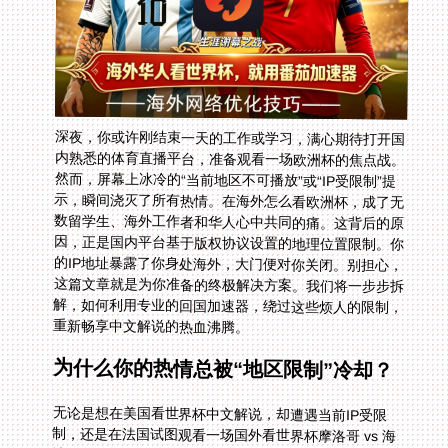
深夜，你或许刚结束一天的工作或学习，满心期待打开国
内熟悉的体育直播平台，准备观看一场欧洲杯的焦点战。
然而，屏幕上冰冷的“当前地区不可播放”或“IP受限制”提
示，瞬间浇灭了所有热情。在海外怎么看欧洲杯，成了无
数留学生、海外工作者和华人心中共同的痛。这背后的原
因，正是国内平台基于版权协议设置的地理位置限制。你
的IP地址暴露了你身处海外，大门便对你关闭。别担心，
这篇文章就是为你准备的终极解决方案。我们将一步步拆
解，如何利用专业的回国加速器，绕过这些烦人的限制，
重新畅享中文解说的热血沸腾。
为什么你的热情总被“地区限制”冷却？
无论是想在美国看世界杯中文解说，却遭遇当前IP受限
制，还是在法国试图观看一场国外看世界杯摩洛哥 vs 海
地的比赛，发现当前地区不可播放，根源都在于网络IP。
你的设备在海外接入互联网，获得的IP地址会被直播平台
精准识别并拦截。这就像一场比赛，你买了票，却因为检
票员认不出你的国籍而被拒之门外。单纯依靠普通网络，