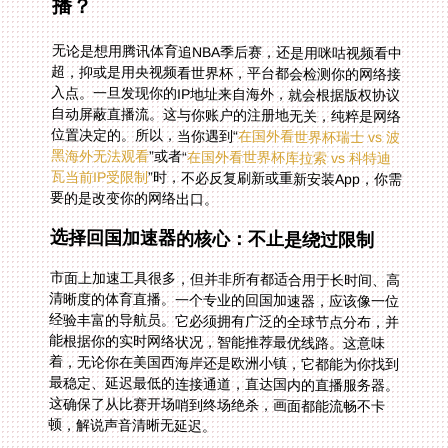
播？
无论是想用腾讯体育追NBA季后赛，还是用咪咕视频看中
超，抑或是用央视频看世界杯，平台都会检测你的网络接
入点。一旦发现你的IP地址来自海外，就会根据版权协议
自动屏蔽直播流。这与你账户的注册地无关，纯粹是网络
位置决定的。所以，当你遇到“
在国外看世界杯瑞士 vs 波
黑海外无法观看
”或者“
在国外看世界杯库拉索 vs 科特迪
瓦当前IP受限制
”时，不必反复刷新或重新安装App，你需
要的是改变你的网络出口。
选择回国加速器的核心：不止是绕过限制
市面上加速工具很多，但并非所有都适合用于长时间、高
清晰度的体育直播。一个专业的回国加速器，应该像一位
经验丰富的导航员。它必须拥有广泛的全球节点分布，并
能根据你的实时网络状况，智能推荐最优线路。这意味
着，无论你在美国西海岸还是欧洲小镇，它都能为你找到
最稳定、延迟最低的连接通道，直达国内的直播服务器。
这确保了从比赛开场哨到终场绝杀，画面都能流畅不卡
顿，解说声音清晰无延迟。