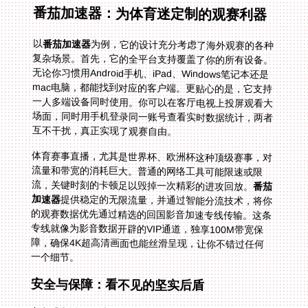
番茄加速器：为体育迷定制的观赛利器
以
番茄加速器
为例，它的设计充分考虑了海外观赛的各种
复杂场景。首先，它的全平台支持覆盖了你的所有设备。
无论你习惯用Android手机、iPad、Windows笔记本还是
mac电脑，都能找到对应的客户端。更贴心的是，它支持
一人多端设备同时使用。你可以在客厅电视上投屏观看大
场面，同时用手机登录同一账号查看实时数据统计，两者
互不干扰，真正实现了观赛自由。
体育赛事直播，尤其是世界杯、欧洲杯这种顶级赛事，对
流量和带宽的消耗巨大。普通的网络工具可能限速或限
流，关键时刻的卡顿足以毁掉一次精彩的进攻回放。
番茄
加速器
提供稳定的无限流量，并通过智能分流技术，将你
的观赛数据优先通过精选的回国影音加速专线传输。这条
专线就像为影音数据开辟的VIP通道，独享100M带宽保
障，确保4K超高清画面也能丝滑呈现，让你不错过任何
一个细节。
安全与保障：看不见的坚实后盾