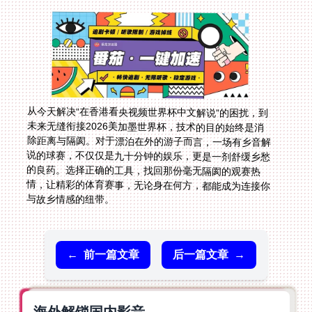
从今天解决“在香港看央视频世界杯中文解说”的困扰，到
未来无缝衔接2026美加墨世界杯，技术的目的始终是消
除距离与隔阂。对于漂泊在外的游子而言，一场有乡音解
说的球赛，不仅仅是九十分钟的娱乐，更是一剂舒缓乡愁
的良药。选择正确的工具，找回那份毫无隔阂的观赛热
情，让精彩的体育赛事，无论身在何方，都能成为连接你
与故乡情感的纽带。
←
前一篇文章
后一篇文章
→
海外解锁国内影音