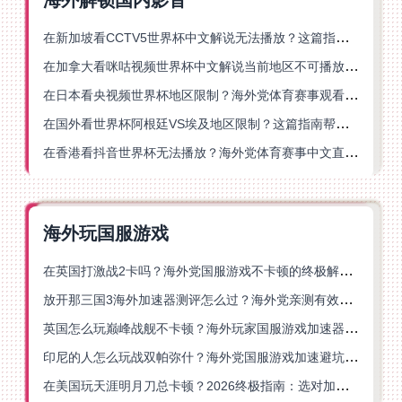
在新加坡看CCTV5世界杯中文解说无法播放？这篇指南帮你解锁海外体育直播自由
在加拿大看咪咕视频世界杯中文解说当前地区不可播放？这篇指南帮你一键解决
在日本看央视频世界杯地区限制？海外党体育赛事观看终极指南
在国外看世界杯阿根廷VS埃及地区限制？这篇指南帮你搞定中文直播+解说
在香港看抖音世界杯无法播放？海外党体育赛事中文直播终极指南
海外玩国服游戏
在英国打激战2卡吗？海外党国服游戏不卡顿的终极解决方案
放开那三国3海外加速器测评怎么过？海外党亲测有效的国服游戏加速指南
英国怎么玩巅峰战舰不卡顿？海外玩家国服游戏加速器终极指南
印尼的人怎么玩战双帕弥什？海外党国服游戏加速避坑指南
在美国玩天涯明月刀总卡顿？2026终极指南：选对加速器让你丝滑连招