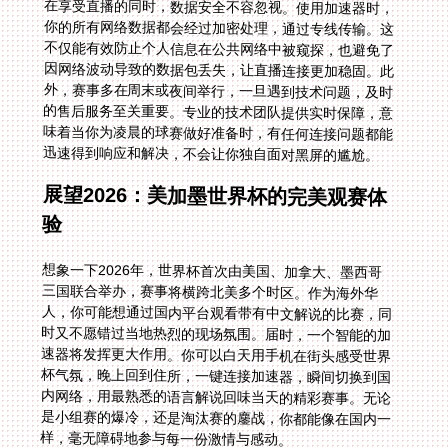
在享受直播的同时，数据安全不容忽视。使用加速器时，
你的所有网络数据都会经过加密处理，通过专线传输。这
不仅能有效防止个人信息在公共网络中被窥探，也避免了
因网络波动导致的数据包丢失，让直播连接更加稳固。此
外，赛事多在周末或夜间举行，一旦遇到技术问题，及时
的售后服务至关重要。专业的技术团队提供实时保障，意
味着当你为凌晨的球赛做好准备时，有任何连接问题都能
迅速得到响应和解决，不会让你独自面对黑屏的尴尬。
展望2026：美加墨世界杯的完美观赛体
验
想象一下2026年，世界杯首次由美国、加拿大、墨西哥
三国联合举办，赛事将横跨北美多个时区。作为海外华
人，你可能想通过国内平台观看带有中文解说的比赛，同
时又不愿错过当地热烈的现场氛围。届时，一个智能的加
速器将发挥更大作用。你可以白天用手机在街头感受世界
杯气氛，晚上回到住所，一键连接加速器，瞬间切换到国
内网络，用最熟悉的语言解说回味当天的精彩赛事。无论
是小组赛的爆冷，还是淘汰赛的鏖战，你都能像在国内一
样，毫无障碍地参与每一份激情与感动。