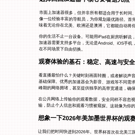
市面上加速器很多，但并非所有都适合用于长时间
像一位经验丰富的导航员，为你规划最优路径。首
味着无论你在北美、欧洲还是澳洲，它都能自动将
你的生活不止一台设备。可能用iPad在厨房听解
加速器需要支持多平台，无论是Android、iOS手
在不同场景下自由切换。
观赛体验的基石：稳定、高速与安
看直播最怕什么？关键时刻画面转圈，或者解说声
基础保障。优秀的加速器会为影音、游戏等不同需
峰期的网络拥堵，甚至提供独享的高带宽通道，确
在公共网络上传输你的观看数据，安全同样不容忽
输，防止个人信息和观看习惯被窥探。这就像为你
想象一下2026年美加墨世界杯的观
让我们把时间快进到2026年。世界杯首次在北美
特的激情点评。晚上，你打开国内的直播平台，通
迟，与现场几乎同步。你可以安心地在弹幕里和国
读。因为支持多设备同时在线，你甚至可以在电视
个过程中，稳定的专线保证了即便比赛进入加时，