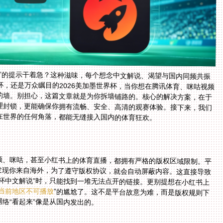
”的提示干着急？这种滋味，每个想念中文解说、渴望与国内同频共振
，还是万众瞩目的2026美加墨世界杯，当你想在腾讯体育、咪咕视频
的墙。别担心，这篇文章就是为你拆墙铺路的。核心的解决方案，在于
理封锁，更能确保你拥有流畅、安全、高清的观赛体验。接下来，我们
在世界的任何角落，都能无缝接入国内的体育狂欢。
？
频、咪咕，甚至小红书上的体育直播，都拥有严格的版权区域限制。平
发现你来自海外，为了遵守版权协议，就会自动屏蔽内容。这直接导致
界杯中文解说”时，只能找到一堆无法点开的链接。更别提想在小红书上
当前地区不可播放
”的尴尬了。这不是平台故意为难，而是版权规则下
络“看起来”像是从国内发出的。