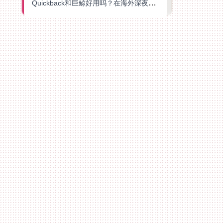
Quickback和巨鲸好用吗？在海外深夜想刷B站、追爱奇艺的你，或许正需要这份答案