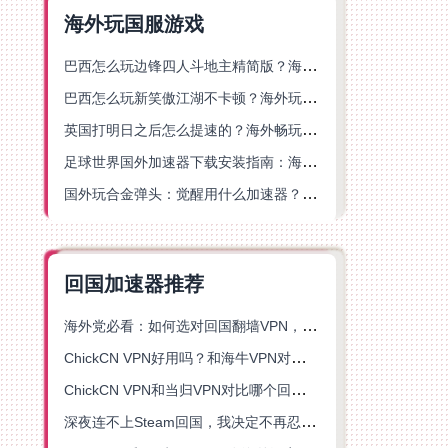
海外玩国服游戏
巴西怎么玩边锋四人斗地主精简版？海外游戏党的加速器终极选择
巴西怎么玩新笑傲江湖不卡顿？海外玩家国服游戏加速终极指南（附猫和老鼠一梦江湖实测）
英国打明日之后怎么提速的？海外畅玩国服游戏终极指南
足球世界国外加速器下载安装指南：海外党畅玩国服游戏的终极解决方案
国外玩合金弹头：觉醒用什么加速器？一份写给海外游子的畅玩指南
回国加速器推荐
海外党必看：如何选对回国翻墙VPN，无缝解锁国内资源？
ChickCN VPN好用吗？和海牛VPN对比哪个回国效果更好？
ChickCN VPN和当归VPN对比哪个回国效果更好？海外党亲测后选了它
深夜连不上Steam回国，我决定不再忍受这数字鸿沟