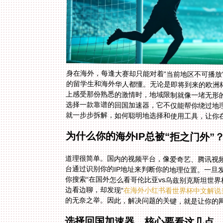
身在海外，每逢大赛却只能对着“当前地区不可播放
的留学生和海外华人都懂。无论是即将到来的欧洲杯
上感受那份熟悉的激情时，地域限制就像一堵无形
选择一款靠谱的回国加速器，它不仅能帮你绕过地
就一步步拆解，如何聪明地选择和使用工具，让你
为什么你的海外IP总被“拒之门外”
道理很简单。国内的视频平台，像爱奇艺、腾讯视
台通过识别你的IP地址来判断你的地理位置。一旦
你搜索“在国外怎么看哥伦比亚vs乌兹别克斯坦世
边看边聊，却发现“
在海外小红书看世界杯中文解说
的无奈之举。因此，解决问题的关键，就是让你的网
选择回国加速器，核心要看这几点