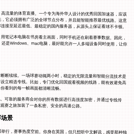
、高流量的体育直播。一个专为海外华人设计的优秀回国加速器，应该
先，它必须拥有广泛的全球节点分布，并且能智能推荐最优线路。这意
你连接至延迟最低、最稳定的国内服务器，从源头上保证看球不卡顿。
说，用笔记本电脑在书房看主画面，同时手机还在刷着赛事数据。因此，
机，还是Windows、mac电脑，最好能允许一人多端设备同时使用，让你
全
音断断续续。一场球赛动辄两小时，稳定的无限流量和智能分流技术是
求设立精选专线。比如，专门优化回国观看视频的线路，能有效避免高
保你看到的每一帧画面都清晰流畅。
视。可靠的服务商会对你的所有数据进行高强度加密，并通过专线传
的观赛之旅加装了一条私密、安全的高速公路。
赛场景
三国举行，赛事热度空前。你身在英国，但只想听中文解说，感受那种独
过加速器一键连接。得益于智能推荐的最优国内线路，直播画面毫无延
内朋友一起吐槽，也可以随时切到小红书，看博主们有趣的赛事瞬间解
上投屏观看主赛场，手里用手机查看另一个场馆的实时比分和数据。整
网络也绝不会掉链子。而这一切顺畅体验的背后，离不开一个专业的技