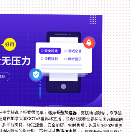
杯中文解说？答案很简单：选择
番茄加速器
，突破地域限制，享受流
畅的中文解说体育赛事。不管你是在海外看欧洲杯，还是在加拿大看CCTV5世界杯直播，或者想观看世界杯法国vs挪威的
多平台支持、稳定流量、安全加密、实时售后，以及针对2026世界
到地区限制的提示时，不妨试试
番茄加速器
，让你在海外也能拥有和