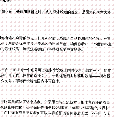
的却不多。
番茄加速器
之所以成为海外球迷的首选，是因为它的六大核
器
都有遍布全球的节点。打开APP后，系统会自动检测你的位置，推荐
延迟最低、速度最快的线路。比如你在加拿大的多伦多，系统会优先连接北美地区的回国节点，确保你看CCTV5世界杯直
的最优线路，流畅观看德国vs科特迪瓦的中文解说。
、mac四大平台，而且同一个账号可以在多个设备上同时使用。想象一下：你在
ows电脑已经打开了腾讯体育的直播页面，手机还能随时刷实时数据——所有设
什么设备，都能轻松解锁国内体育直播。
定无限流量解决了这个痛点。它采用智能分流技术，把体育直播的流量
到精选的回国影音专线，这些专线专门针对视频直播优化，还能保证你独享100M带宽。就算是4K高清的世界杯
能丝滑播放，不会出现加载圈转不停的情况。而且无限流量意味着你可以从赛前预热看到赛后回放，不用担心流