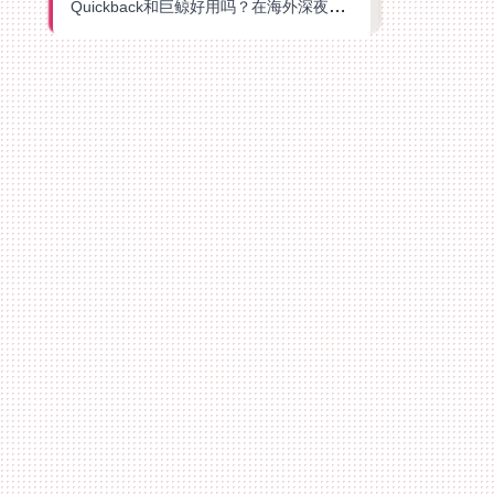
Quickback和巨鲸好用吗？在海外深夜想刷B站、追爱奇艺的你，或许正需要这份答案