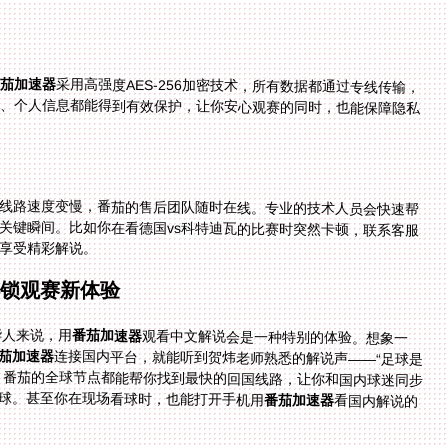
番茄加速器
采用高强度AES-256加密技术，所有数据都通过专线传输，
不会被第三方拦截或窃取。你在看直播时的浏览记录、个人信息都能得到有效保护，让你安心观赛的同时，也能保障隐私
线路速度变慢，番茄的售后团队随时在线。专业的技术人员会快速帮
关键瞬间。比如你在看德国vs科特迪瓦的比赛时突然卡顿，联系客服
享受精彩解说。
解锁观赛新体验
华人来说，用
番茄加速器
观看中文解说会是一种特别的体验。想象一
茄加速器
连接国内平台，就能听到贺炜老师熟悉的解说声——“足球是
圆的，一切皆有可能”。不管你在美加墨的哪个城市，番茄的全球节点都能帮你找到最快的回国线路，让你和国内球迷同步
球。甚至你在现场看球时，也能打开手机用
番茄加速器
看国内解说的