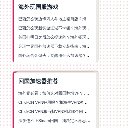
海外玩国服游戏
巴西怎么玩边锋四人斗地主精简版？海外游戏党的加速器终极选择
巴西怎么玩新笑傲江湖不卡顿？海外玩家国服游戏加速终极指南（附猫和老鼠一梦江湖实测）
英国打明日之后怎么提速的？海外畅玩国服游戏终极指南
足球世界国外加速器下载安装指南：海外党畅玩国服游戏的终极解决方案
国外玩合金弹头：觉醒用什么加速器？一份写给海外游子的畅玩指南
回国加速器推荐
海外党必看：如何选对回国翻墙VPN，无缝解锁国内资源？
ChickCN VPN好用吗？和海牛VPN对比哪个回国效果更好？
ChickCN VPN和当归VPN对比哪个回国效果更好？海外党亲测后选了它
深夜连不上Steam回国，我决定不再忍受这数字鸿沟