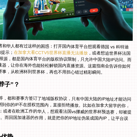
和华人都有过这样的困惑：打开国内体育平台想观看德国 vs 科特迪
的提示；
在加拿大看CCTV5世界杯直播无法播放
，或者想追世界杯法国
vs 挪威的比赛却显示海外无法观看——这些问题的根源，都是国内体育平台的版权协议限制，只允许中国大陆IP访问。而
解决这个问题的关键，就是选择一款靠谱的回国加速器，让你在海外也能轻松解锁国内直播资源。这篇指南会告诉你如何
赛事，从欧洲杯到世界杯，再也不用担心错过精彩瞬间。
脖子”？
育等，都和赛事方签订了地域版权协议，只有中国大陆的IP地址才能访问
测到你的IP不在授权范围内，直接拒绝播放。比如在加拿大留学的你，
败；或者在欧洲工作的华人，想观看法国vs挪威的世界杯预选赛，却被提
祟。而回国加速器的作用，就是把你的IP地址伪装成国内IP，让平台误
心优势