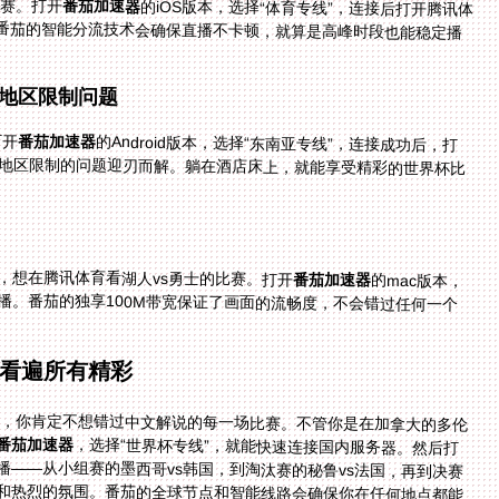
比赛。打开
番茄加速器
的iOS版本，选择“体育专线”，连接后打开腾讯体
育app，找到这场比赛的直播入口，就能流畅观看。番茄的智能分流技术会确保直播不卡顿，就算是高峰时段也能稳定播
播地区限制问题
打开
番茄加速器
的Android版本，选择“东南亚专线”，连接成功后，打
开央视影音app，就能直接访问CCTV5的直播频道，地区限制的问题迎刃而解。躺在酒店床上，就能享受精彩的世界杯比
，想在腾讯体育看湖人vs勇士的比赛。打开
番茄加速器
的mac版本，
连接后打开腾讯体育网页版，就能观看中文解说的直播。番茄的独享100M带宽保证了画面的流畅度，不会错过任何一个
你看遍所有精彩
人，你肯定不想错过中文解说的每一场比赛。不管你是在加拿大的多伦
番茄加速器
，选择“世界杯专线”，就能快速连接国内服务器。然后打
开央视影音或咪咕视频，就能观看所有比赛的中文直播——从小组赛的墨西哥vs韩国，到淘汰赛的秘鲁vs法国，再到决赛
的巅峰对决，你都能同步国内观众，享受熟悉的解说和热烈的氛围。番茄的全球节点和智能线路会确保你在任何地点都能