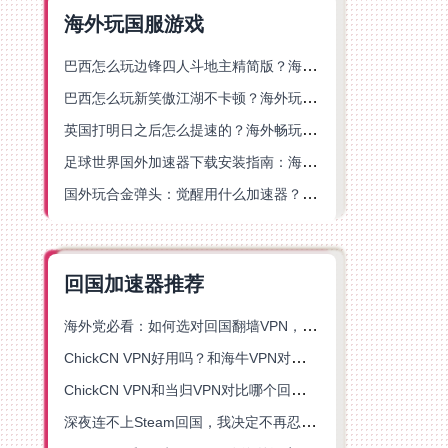
海外玩国服游戏
巴西怎么玩边锋四人斗地主精简版？海外游戏党的加速器终极选择
巴西怎么玩新笑傲江湖不卡顿？海外玩家国服游戏加速终极指南（附猫和老鼠一梦江湖实测）
英国打明日之后怎么提速的？海外畅玩国服游戏终极指南
足球世界国外加速器下载安装指南：海外党畅玩国服游戏的终极解决方案
国外玩合金弹头：觉醒用什么加速器？一份写给海外游子的畅玩指南
回国加速器推荐
海外党必看：如何选对回国翻墙VPN，无缝解锁国内资源？
ChickCN VPN好用吗？和海牛VPN对比哪个回国效果更好？
ChickCN VPN和当归VPN对比哪个回国效果更好？海外党亲测后选了它
深夜连不上Steam回国，我决定不再忍受这数字鸿沟