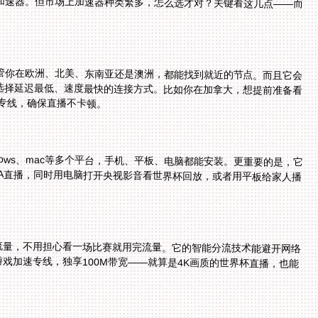
加速器。但市场上加速器种类繁多，怎么选才对？关键看这几点——而
管你在欧洲、北美、东南亚还是澳洲，都能找到就近的节点。而且它会
手动切换，系统会自动选择延迟最低、速度最快的连接方式。比如你在加拿大，想提前准备看
的专线，确保直播不卡顿。
indows、mac等多个平台，手机、平板、电脑都能安装。更重要的是，它
BA直播，同时用电脑打开央视影音看世界杯回放，或者用平板给家人播
流量，不用担心看一场比赛就用完流量。它的智能分流技术能避开网络
戏加速专线，独享100M带宽——就算是4K画质的世界杯直播，也能