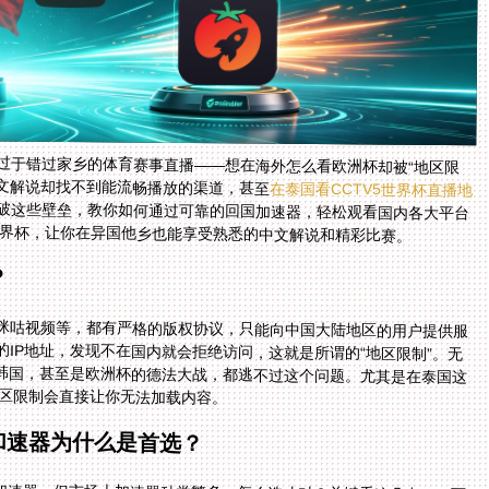
过于错过家乡的体育赛事直播——想在海外怎么看欧洲杯却被“地区限
中文解说却找不到能流畅播放的渠道，甚至
在泰国看CCTV5世界杯直播地
破这些壁垒，教你如何通过可靠的回国加速器，轻松观看国内各大平台
墨世界杯，让你在异国他乡也能享受熟悉的中文解说和精彩比赛。
？
咪咕视频等，都有严格的版权协议，只能向中国大陆地区的用户提供服
IP地址，发现不在国内就会拒绝访问，这就是所谓的“地区限制”。无
vs韩国，甚至是欧洲杯的德法大战，都逃不过这个问题。尤其是在泰国这
地区限制会直接让你无法加载内容。
加速器为什么是首选？