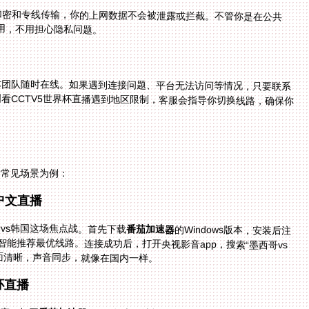
加密和专线传输，你的上网数据不会被泄露或拦截。不管你是在公共
使用，不用担心隐私问题。
术团队随时在线。如果遇到连接问题、平台无法访问等情况，只要联系
看CCTV5世界杯直播遇到地区限制，客服会指导你切换线路，确保你
个常见场景为例：
中文直播
vs韩国这场焦点战。首先下载
番茄加速器
的Windows版本，安装后注
册账号。打开加速器，选择“回国加速”模式，系统会智能推荐最优线路。连接成功后，打开央视影音app，搜索“墨西哥vs
面清晰，声音同步，就像在国内一样。
杯直播