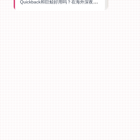
Quickback和巨鲸好用吗？在海外深夜想刷B站、追爱奇艺的你，或许正需要这份答案