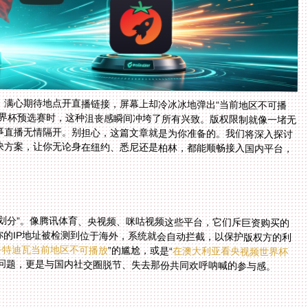
，满心期待地点开直播链接，屏幕上却冷冰冰地弹出“当前地区不可播
世界杯预选赛时，这种沮丧感瞬间冲垮了所有兴致。版权限制就像一堵无
事直播无情隔开。别担心，这篇文章就是为你准备的。我们将深入探讨
决方案，让你无论身在纽约、悉尼还是柏林，都能顺畅接入国内平台，
？
划分”。像腾讯体育、央视频、咪咕视频这些平台，它们斥巨资购买的
的IP地址被检测到位于海外，系统就会自动拦截，以保护版权方的利
 科特迪瓦当前地区不可播放
”的尴尬，或是“
在澳大利亚看央视频世界杯
的问题，更是与国内社交圈脱节、失去那份共同欢呼呐喊的参与感。