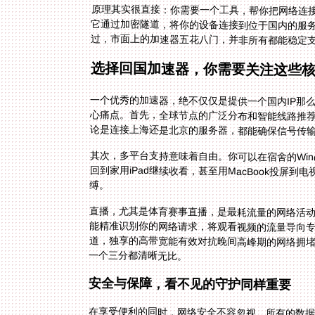
原理其实很直接：你需要一个工具，帮你把网络连
它通过加密隧道，将你的设备连接到位于国内的服
过，市面上的加速器五花八门，并非所有都能稳定
选择回国加速器，你需要关注这些
一个优秀的加速器，绝不仅仅是提供一个国内IP那
论是连接上海还是北京的服务器，都能确保信号传
其次，多平台支持意味着自由。你可以在宿舍的Wind
回到家用iPad继续收看，甚至用MacBook投
缚。
直播，尤其是体育赛事直播，是最耗流量的网络活
能精准识别你的网络请求，将观看视频的流量导向专
道，独享的高带宽能有效对抗晚间高峰期的网络拥堵，
一个三分都清晰无比。
安全与保障，看不见的守护同样重要
在享受便利的同时，网络安全不容忽视。所有的数据
录、账户信息等隐私数据被严密保护，避免在公共网
题，及时的售后支持和技术团队响应就是你的“定心