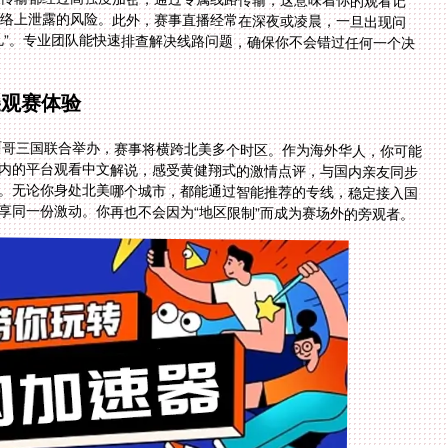
美观赛体验
墨西哥三国联合举办，赛事将横跨北美多个时区。作为海外华人，你可能
国内的平台观看中文解说，感受黄健翔式的激情点评，与国内亲友同步
举。无论你身处北美哪个城市，都能通过智能推荐的专线，稳定接入国
享同一份激动。你再也不会因为“地区限制”而成为赛场外的旁观者。