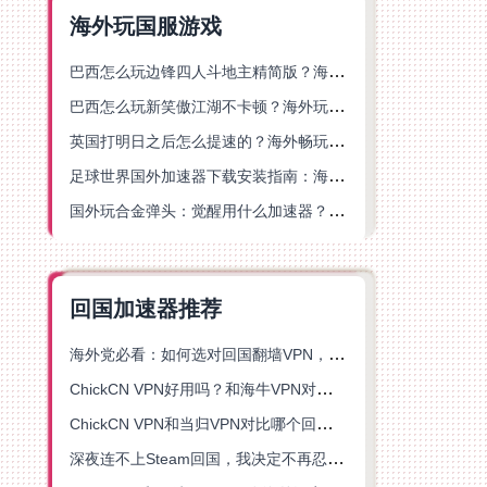
海外玩国服游戏
巴西怎么玩边锋四人斗地主精简版？海外游戏党的加速器终极选择
巴西怎么玩新笑傲江湖不卡顿？海外玩家国服游戏加速终极指南（附猫和老鼠一梦江湖实测）
英国打明日之后怎么提速的？海外畅玩国服游戏终极指南
足球世界国外加速器下载安装指南：海外党畅玩国服游戏的终极解决方案
国外玩合金弹头：觉醒用什么加速器？一份写给海外游子的畅玩指南
回国加速器推荐
海外党必看：如何选对回国翻墙VPN，无缝解锁国内资源？
ChickCN VPN好用吗？和海牛VPN对比哪个回国效果更好？
ChickCN VPN和当归VPN对比哪个回国效果更好？海外党亲测后选了它
深夜连不上Steam回国，我决定不再忍受这数字鸿沟