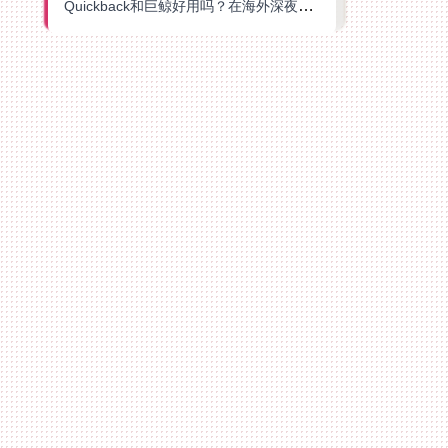
Quickback和巨鲸好用吗？在海外深夜想刷B站、追爱奇艺的你，或许正需要这份答案