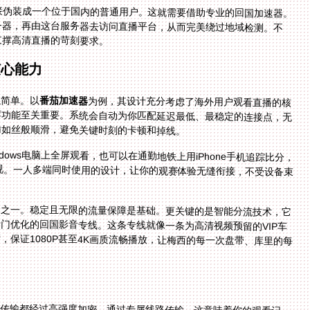
接伪装成一个位于国内的普通用户。这就需要借助专业的回国加速器。
务器，再由这台服务器去访问直播平台，从而完美绕过地域检测。不
支撑高清直播的苛刻要求。
核心能力
么简单。以
番茄加速器
为例，其设计充分考虑了海外用户观看直播的核
心痛点。首先，全球节点的广泛分布和智能线路推荐功能至关重要。系统会自动为你匹配延迟最低、最稳定的连接点，无
输如丝般顺滑，避免关键时刻的卡顿和掉线。
ows电脑上全屏观看，也可以在通勤地铁上用iPhone手机追踪比分，
屏到电视。一人多端同时使用的设计，让你的观赛体验无缝衔接，不受设备束
动之一。稳定且无限的流量保障是基础。更关键的是智能分流技术，它
门优化的回国影音专线。这条专线就像一条为高清视频预留的VIP车
保证1080P甚至4K画质流畅播放，让梅西的每一次盘带、库里的每
传输都经过高强度加密，通过专属线路传输，这意味着你的观看记
络上泄露的风险。此外，赛事直播经常在深夜或凌晨，一旦出现问
丸”。专业团队能快速排查解决线路问题，确保你不会错过任何一个决