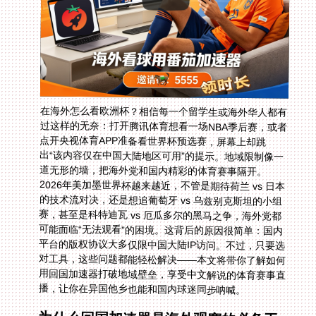
在海外怎么看欧洲杯？相信每一个留学生或海外华人都有
过这样的无奈：打开腾讯体育想看一场NBA季后赛，或者
点开央视体育APP准备看世界杯预选赛，屏幕上却跳
出“该内容仅在中国大陆地区可用”的提示。地域限制像一
道无形的墙，把海外党和国内精彩的体育赛事隔开。
2026年美加墨世界杯越来越近，不管是期待荷兰 vs 日本
的技术流对决，还是想追葡萄牙 vs 乌兹别克斯坦的小组
赛，甚至是科特迪瓦 vs 厄瓜多尔的黑马之争，海外党都
可能面临“无法观看”的困境。这背后的原因很简单：国内
平台的版权协议大多仅限中国大陆IP访问。不过，只要选
对工具，这些问题都能轻松解决——本文将带你了解如何
用回国加速器打破地域壁垒，享受中文解说的体育赛事直
播，让你在异国他乡也能和国内球迷同步呐喊。