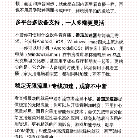
也不用忍受那种画面卡成PPT、解说慢半拍的尴尬了。
多平台多设备支持，一人多端更灵活
不管你习惯用什么设备看直播，
番茄加速器
都能满足需
求。它支持Android、iOS、Windows、mac四大主流系统
——你可以用手机（Android或iOS）躺在床上看NBA，用
电脑（Windows或mac）在书房看世界杯葡萄牙 vs 乌兹
别克斯坦的比赛，甚至用平板在客厅和朋友一起看。更贴
心的是，它允许一人多端同时使用，比如你用手机看直
播，家人用电脑看综艺，都能同时加速，互不干扰。
稳定无限流量+专线加速，观赛不中断
看直播最烦的就是中途断流或者流量不够。
番茄加速器
提
供稳定的无限流量，你可以从开场看到加时赛，不用担心
流量耗尽。而且它采用智能分流技术，会优先把带宽分配
给直播这类对稳定性要求高的应用，避免其他后台应用占
用资源。更有精选的回国影音、游戏加速专线，独享
100M带宽，即使是4K高清直播也能轻松驾驭，画面清晰
流畅，没有任何缓冲。