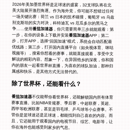
2026年美加墨世界杯是足球迷的盛宴，32支球队将在北
美大陆展开激烈角逐。作为海外党，你可能不想错过任何
一场关键比赛：荷兰 vs 日本的技术碰撞，葡萄牙 vs 乌兹
别克斯坦的实力对决，科特迪瓦 vs 厄瓜多尔的黑马之
争……使用
番茄加速器
，你只需要简单三步就能观看：第
一步，在你的设备上下载并安装
番茄加速器
APP；第二
步，打开APP，选择“回国加速”模式，系统会自动匹配最
优线路；第三步，打开国内直播平台（如央视体育、咪咕
视频等），搜索你想看的赛事，就能直接观看，享受中文
解说的精彩内容。想象一下，在异国他乡的深夜，你和国
内的朋友一起看世界杯直播，为喜欢的球队加油，那种归
属感和快乐，是其他方式无法替代的。
除了世界杯，还能看什么？
番茄加速器
不仅能帮你看世界杯，还能解锁国内所有体育
赛事直播。比如NBA常规赛、季后赛，中超联赛，英超、
西甲等欧洲联赛，甚至是羽毛球、乒乓球等小众赛事。不
管你是篮球迷还是足球迷，都能找到自己喜欢的内容。而
且，它还能用于观看国内的电视节目、综艺、电影等，让
你在海外也能感受到家乡的气息。