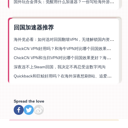
国外玩合金弹头：觉醒用什么加速器？一份写给海外游子的畅玩指南
回国加速器推荐
海外党必看：如何选对回国翻墙VPN，无缝解锁国内资源？
ChickCN VPN好用吗？和海牛VPN对比哪个回国效果更好？
ChickCN VPN和当归VPN对比哪个回国效果更好？海外党亲测后选了它
深夜连不上Steam回国，我决定不再忍受这数字鸿沟
Quickback和巨鲸好用吗？在海外深夜想刷B站、追爱奇艺的你，或许正需要这份答案
Spread the love