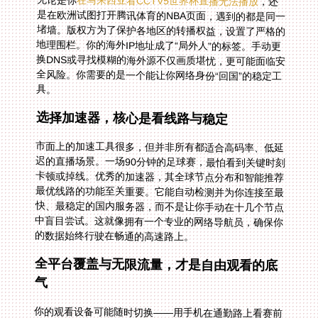
在马来西亚看CCTV5世界杯直播无法播放
，还
是在欧洲试图打开腾讯体育的NBA页面，遇到的都是同一
堵墙。版权方为了保护各地区的转播权益，设置了严格的
地理围栏。你的海外IP地址成了“局外人”的标签。手动更
换DNS或寻找模糊的海外源不仅画质堪忧，更可能面临安
全风险。你需要的是一个能让你网络身份“回国”的稳定工
具。
选择加速器，核心是看线路与稳定
市面上的加速工具很多，但并非所有都适合高码率、低延
迟的直播场景。一场90分钟的足球赛，最怕看到关键时刻
卡顿或掉线。优秀的加速器，其全球节点分布和智能推荐
最优线路的功能至关重要。它能自动检测并为你连接至最
快、最稳定的国内服务器，而不是让你手动在十几个节点
中盲目尝试。这就像拥有一个专业的网络导航员，确保你
的数据始终行驶在畅通的高速路上。
全平台覆盖与无限流量，才是自由观看的底
气
你的观看设备可能随时切换——用手机在通勤路上看赛前
分析，用平板在咖啡厅看集锦，回家再用电脑或电视享受
大屏沉浸感。因此，加速器的多个平台支持能力不可或
缺。真正好用的服务应该支持Android、iOS、
Windows、mac，并且允许一人多端设备同时使用。这意
味着你可以在手机上看英超，家人在平板上追CBA，互不
干扰。再加上稳定无限流量和智能分流，你完全不必担心
因为超过流量限额而被限速，可以尽情享受每一场加时