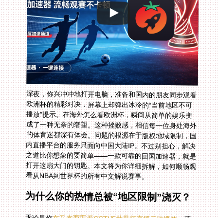
深夜，你兴冲冲地打开电脑，准备和国内的朋友同步观看
欧洲杯的精彩对决，屏幕上却弹出冰冷的“当前地区不可
播放”提示。在海外怎么看欧洲杯，瞬间从简单的娱乐变
成了一种无奈的奢望。这种挫败感，相信每一位身处海外
的体育迷都深有体会。问题的根源在于版权地域限制，国
内直播平台的服务只面向中国大陆IP。不过别担心，解决
之道比你想象的要简单——一款可靠的回国加速器，就是
打开这扇大门的钥匙。本文将为你详细拆解，如何顺畅观
看从NBA到世界杯的所有中文解说赛事。
为什么你的热情总被“地区限制”浇灭？
无论是你