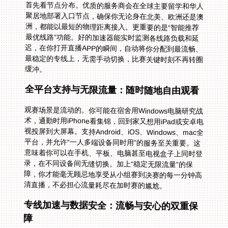
首先看节点分布。优质的服务商会在全球主要留学和华人
聚居地部署入口节点，确保你无论身在北美、欧洲还是澳
洲，都能以最短的物理距离接入。更重要的是“智能推荐
最优线路”功能。好的加速器能实时监测各线路负载和延
迟，在你打开直播APP的瞬间，自动将你分配到最流畅、
最稳定的专线上，无需手动切换，比赛关键时刻不再转圈
缓冲。
全平台支持与无限流量：随时随地自由观看
观赛场景是流动的。你可能在宿舍用Windows电脑研究战
术，通勤时用iPhone看集锦，回到家又想用iPad或安卓电
视投屏到大屏幕。支持Android、iOS、Windows、mac全
平台，并允许“一人多端设备同时用”的服务至关重要。这
意味着你可以在手机、平板、电脑甚至电视盒子上同时登
录，在不同设备间无缝切换。加上“稳定无限流量”的保
障，你才能毫无顾忌地享受从小组赛到决赛的每一分钟高
清直播，不必担心流量耗尽在加时赛的尴尬。
专线加速与数据安全：流畅与安心的双重保
障