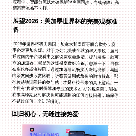
清画面流畅不卡顿。
展望2026：美加墨世界杯的完美观赛准
备
2026年世界杯将由美国、加拿大和墨西哥联合举办，赛
事必定更加火爆。对于身处北美或全球的华人来说，届时
通过国内平台观看中文解说需求会激增。提前装备一款可
靠的加速器，就是为这场盛宴做好准备。想象一下，当你
在多伦多或洛杉矶，通过加速器流畅接入咪咕视频，与国
内亲友同步欣赏比赛，听着黄健翔或詹俊的激情解说，那
种跨越地理障碍的参与感，才是科技带来的真正慰藉。一
个拥有“售后实时保障和专业的技术团队”的服务商，能在
赛事高峰期及时解决你可能遇到的任何连接问题，确保你
不错过任何一个进球瞬间。
回归初心，无缝连接热爱