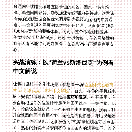
普通网络线路拥堵是直播卡顿的元凶。因此，“智能分
流，精选回国影音、游戏加速专线”能力是关键。这意味
着你的观影数据会被优先调度到为视频流优化的专属通
道，与你普通的网页浏览数据分开处理，从而获得“独享
100M带宽”般的顺畅体验。同时，整个传输过程应具
备“数据安全加密”保护。通过“专线传输”，你的网络活动
和个人隐私能得到更好保障，在公共Wi-Fi下观赛也更安
心。
实战演练：以“荷兰vs斯洛伐克”为例看
中文解说
让我们设想一个具体场景：你想看一场“
在国外怎么看荷
兰 vs 斯洛伐克世界杯中文解说
”。首先，在你的手机或电
脑上安装加速器客户端，比如
番茄加速器
。打开应用，它
会自动根据你的位置推荐最优的回国线路，一键连接。此
时，你的设备就获得了一个有效的中国IP地址。接着，打
开你熟悉的国内直播APP，无论是央视影音、咪咕视频还
是抖音。你会发现，之前灰色的“直播”按钮现在可以点击
了，熟悉的解说声音瞬间将你拉回国内的观赛氛围。整个
过程中，智能分流技术确保解说声画同步，专线保障让高