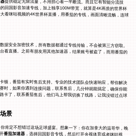
速器
提供稳定无限流量，不用担心看一半断流。而且它有智能分流技
术，把影音和游戏的流量分开，不会互相影响。精选的回国影音加速专线，加上独享100M带宽，就算是4K画质的世界杯
直播，也能轻松加载，没有缓冲的烦恼。比如在加拿大看咪咕视频的4K世界杯直播，用番茄的专线，画面清晰流畅，连球
用数据安全加密技术，所有数据都通过专线传输，不会被第三方窃取。
担心浏览记录或者个人信息泄露，放心使用平台看直播。之前有朋友用其他加速器，结果账号被盗了，而用番茄的
卡顿，番茄有实时售后支持。专业的技术团队会快速响应，帮你解决
赛时，如果你遇到连接问题，联系售后，几分钟就能搞定，确保你能
路卡了，联系番茄售后，他们马上帮我切换了线路，让我没错过点球
美场景
人，你肯定不想错过这场足球盛宴。想象一下：你在加拿大的温哥华，晚
开
番茄加速器
，选择回国影音专线，然后打开央视体育或者咪咕视
频，就能看到高清直播，听到熟悉的中文解说员分析战术。画面流畅，没有延迟，你和朋友一边吃零食一边讨论比赛，就
像在国内的客厅里一样。或者你在欧洲的巴黎，想看秘鲁vs挪威的小组赛，用番茄连到国内节点，打开腾讯体育，就能直
接观看，还能参与国内网友的弹幕互动，感觉和国内球迷同步。甚至你在澳洲的悉尼，用macbook投屏到电视上，和家人