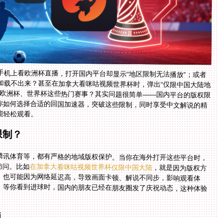
手机上看欧洲杯直播，打开国内平台却显示“地区限制无法播放”；或者
加载不出来？甚至在加拿大看咪咕视频世界杯时，弹出“仅限中国大陆地
看欧洲杯、世界杯这些热门赛事？其实问题很简单——国内平台的版权限
教你如何选择合适的回国加速器，突破这些限制，同时享受中文解说的精
能轻松观看。
限制？
腾讯体育等，都有严格的地域版权保护。当你在海外打开这些平台时，
访问。比如
在加拿大看咪咕视频世界杯仅限中国大陆
，就是因为版权方
只允许国内用户观看。另外，就算有些平台能打开，也可能因为网络延迟高，导致画面卡顿、解说不同步，影响观看体
验。比如你在澳洲看NBA总决赛，画面延迟半分钟，等你看到进球时，国内的朋友已经在朋友圈发了庆祝动态，这种体验
题