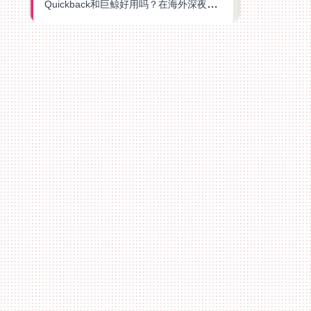
Quickback和巨鲸好用吗？在海外深夜想刷B站、追爱奇艺的你，或许正需要这份答案