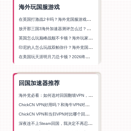
海外玩国服游戏
在英国打激战2卡吗？海外党国服游戏不卡顿的终极解决方案
放开那三国3海外加速器测评怎么过？海外党亲测有效的国服游戏加速指南
英国怎么玩巅峰战舰不卡顿？海外玩家国服游戏加速器终极指南
印尼的人怎么玩战双帕弥什？海外党国服游戏加速避坑指南
在美国玩天涯明月刀总卡顿？2026终极指南：选对加速器让你丝滑连招
回国加速器推荐
海外党必看：如何选对回国翻墙VPN，无缝解锁国内资源？
ChickCN VPN好用吗？和海牛VPN对比哪个回国效果更好？
ChickCN VPN和当归VPN对比哪个回国效果更好？海外党亲测后选了它
深夜连不上Steam回国，我决定不再忍受这数字鸿沟