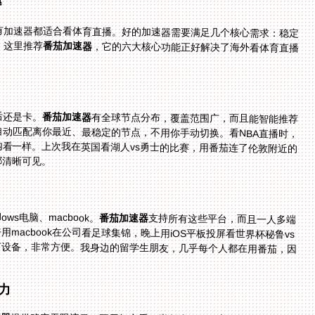
有加速器都适合看体育直播。好的加速器需要满足几个核心需求：稳定
。这里推荐
番茄加速器
，它的六大核心功能正好解决了海外看体育直播
后还是卡。
番茄加速器
有全球节点分布，覆盖范围广，而且能智能推荐
最优线路。比如你在欧洲留学，打开番茄后，它会自动匹配离你最近、最稳定的节点，不用你手动切换。看NBA直播时，
画面流畅不卡顿，解说声音和画面同步，就像在国内看一样。上次我在英国看湖人vs勇士的比赛，用番茄连了伦敦附近的
都清晰可见。
ws电脑、macbook。
番茄加速器
支持所有这些平台，而且一人多端
同时使用。比如你早上用安卓手机看NBA早场，中午用macbook在公司看足球集锦，晚上用iOS平板投屏看世界杯秘鲁vs
挪威的比赛，不用切换账号，一个订阅就能覆盖所有设备，非常方便。我身边的留学生朋友，几乎每个人都在用番茄，因
力