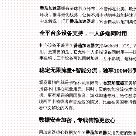
番茄加速器
拥有全球节点分布，不管你在北美、欧
环境，推荐最优线路，让你不用手动切换就能
中文解说，打开
番茄加速器
后，它会自动匹配到离
全平台多设备支持，一人多端同时用
担心设备不兼容？
番茄加速器
支持Android、i
用。更重要的是，它允许一人
事集锦，三个设备可以同时加速，互不影响。这样
稳定无限流量+智能分流，独享100M带
观赛最怕的就是卡顿和流量限制，
番茄加速器
完美
播都不用
扰。更有
现画面卡顿或者声音延迟的情况。比如在美国看抖
看中文解说的内容。
数据安全加密，专线传输更放心
用加速器担心数据安全？
番茄加速器
采用先进的数