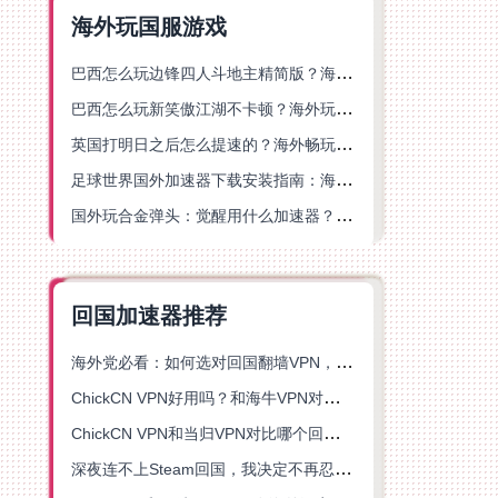
海外玩国服游戏
巴西怎么玩边锋四人斗地主精简版？海外游戏党的加速器终极选择
巴西怎么玩新笑傲江湖不卡顿？海外玩家国服游戏加速终极指南（附猫和老鼠一梦江湖实测）
英国打明日之后怎么提速的？海外畅玩国服游戏终极指南
足球世界国外加速器下载安装指南：海外党畅玩国服游戏的终极解决方案
国外玩合金弹头：觉醒用什么加速器？一份写给海外游子的畅玩指南
回国加速器推荐
海外党必看：如何选对回国翻墙VPN，无缝解锁国内资源？
ChickCN VPN好用吗？和海牛VPN对比哪个回国效果更好？
ChickCN VPN和当归VPN对比哪个回国效果更好？海外党亲测后选了它
深夜连不上Steam回国，我决定不再忍受这数字鸿沟