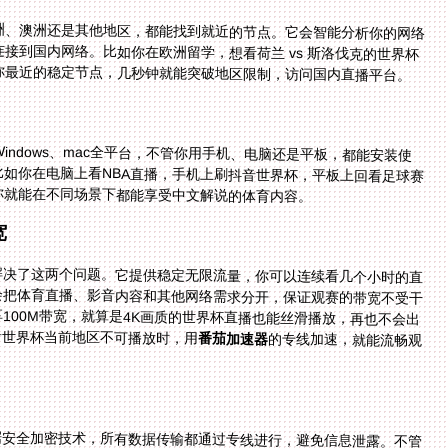
洲、澳洲还是其他地区，都能找到就近的节点。它会智能分析你的网络
快速连接到国内网络。比如你在欧洲留学，想看荷兰 vs 斯洛伐克的世界杯
你最近的稳定节点，几秒钟就能突破地区限制，访问国内直播平台。
OS、Windows、mac全平台，不管你用手机、电脑还是平板，都能安装使
多端设备同时用——比如你在电脑上看NBA直播，手机上刷抖音世界杯，平板上回看足球赛
你就能在不同场景下都能享受中文解说的体育内容。
宽
解决了这两个问题。它提供稳定无限流量，你可以连续看几个小时的直
担心流量用完。同时，它的智能分流技术会把体育直播、影音内容和其他网络需求分开，保证观赛的带宽不受干
精选的回国影音、游戏加速专线，给你独享100M带宽，就算是4K画质的世界杯直播也能丝滑播放，再也不会出
音世界杯当前地区不可播放时，用
番茄加速器
的专线加速，就能流畅观
据安全加密技术，所有数据传输都通过专线进行，避免信息泄露。不管