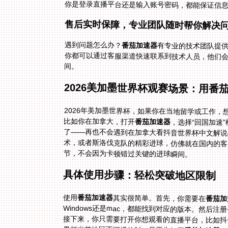
你是登录直播平台还是输入账号密码，都能保证信
售后实时保障，专业团队随时帮你解决
遇到问题怎么办？
番茄加速器
有专业的技术团队提
你都可以通过客服渠道快速联
间。
2026美加墨世界杯观赛场景：用番
2026年美加墨世界杯，如果你在当地留学或工作，
比如你在加拿大，打开
番茄加速器
，选择“回国加速
了——再也不会遇到在加
术，或者斯洛伐克队的精彩进球，仿佛就在国内的客
节，不会因为卡顿错过关键的进球瞬间。
具体使用步骤：轻松突破地区限制
使用
番茄加速器
其实很简单。首先，你需要在
番茄加