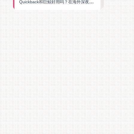
Quickback和巨鲸好用吗？在海外深夜想刷B站、追爱奇艺的你，或许正需要这份答案