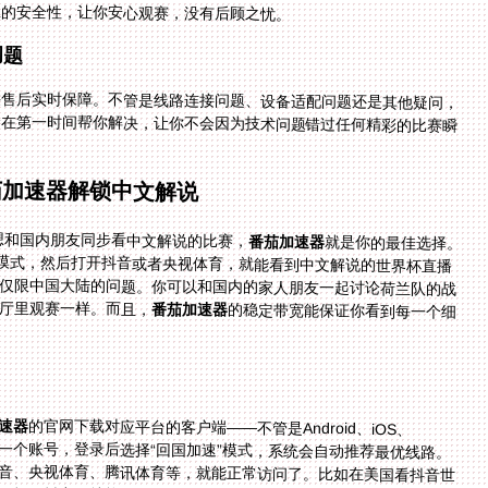
息的安全性，让你安心观赛，没有后顾之忧。
问题
供售后实时保障。不管是线路连接问题、设备适配问题还是其他疑问，
系到技术人员，他们会在第一时间帮你解决，让你不会因为技术问题错过任何精彩的比赛瞬
茄加速器解锁中文解说
想和国内朋友同步看中文解说的比赛，
番茄加速器
就是你的最佳选择。
”模式，然后打开抖音或者央视体育，就能看到中文解说的世界杯直播
拿大看抖音世界杯中文解说仅限中国大陆的问题。你可以和国内的家人朋友一起讨论荷兰队的战
厅里观赛一样。而且，
番茄加速器
的稳定带宽能保证你看到每一个细
速器
的官网下载对应平台的客户端——不管是Android、iOS、
Windows还是mac，都能找到对应的版本。然后注册一个账号，登录后选择“回国加速”模式，系统会自动推荐最优线路。
接下来，你只需要打开你想观看的直播平台，比如抖音、央视体育、腾讯体育等，就能正常访问了。比如在美国看抖音世