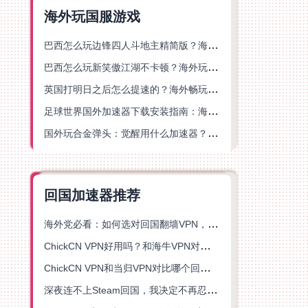
海外玩国服游戏
巴西怎么玩边锋四人斗地主精简版？海外游戏党的加速器终极选择
巴西怎么玩新笑傲江湖不卡顿？海外玩家国服游戏加速终极指南（附猫和老鼠一梦江湖实测）
英国打明日之后怎么提速的？海外畅玩国服游戏终极指南
足球世界国外加速器下载安装指南：海外党畅玩国服游戏的终极解决方案
国外玩合金弹头：觉醒用什么加速器？一份写给海外游子的畅玩指南
回国加速器推荐
海外党必看：如何选对回国翻墙VPN，无缝解锁国内资源？
ChickCN VPN好用吗？和海牛VPN对比哪个回国效果更好？
ChickCN VPN和当归VPN对比哪个回国效果更好？海外党亲测后选了它
深夜连不上Steam回国，我决定不再忍受这数字鸿沟