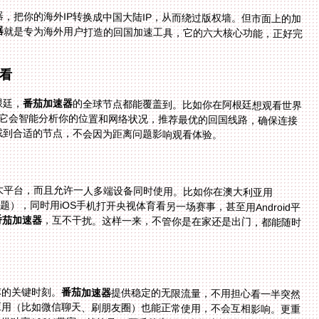
，把你的海外IP转换成中国大陆IP，从而绕过版权墙。但市面上的加
器
就是专为海外用户打造的回国加速工具，它的六大核心功能，正好完
看
根廷，
番茄加速器
的全球节点都能覆盖到。比如你在阿根廷想观看世界
它会智能分析你的位置和网络状况，推荐最优的回国线路，确保连接
找到合适的节点，不会因为距离问题影响观看体验。
、mac四大平台，而且允许一人多端设备同时使用。比如你在澳大利亚用
的问题），同时用iOS手机打开央视体育看另一场赛事，甚至用Android平
番茄加速器
，互不干扰。这样一来，不管你是在家还是出门，都能随时
球的关键时刻。
番茄加速器
提供稳定的无限流量，不用担心看一半突然
没流量；智能分流技术能让加速赛事的同时，其他应用（比如微信聊天、刷朋友圈）也能正常使用，不会互相影响。更重
要的是，它有精选的回国影音、游戏加速专线，还提供独享100M带宽，就算是4K画质的直播，也能流畅播放，画面清晰