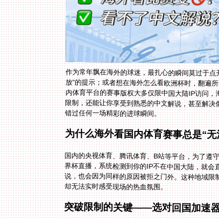
作为常年飘在海外的球迷，最扎心的瞬间莫过于点开
放”的提示；或者想在海外怎么看欧洲杯时，翻遍所
内体育平台的赛事版权大多仅限中国大陆IP访问，
限制，还能让你享受到熟悉的中文解说，甚至解决
错过任何一场精彩的进球瞬间。
为什么海外看国内体育赛事总是“无
国内的央视体育、腾讯体育、B站等平台，为了遵守
界杯直播，系统检测到你的IP不在中国大陆，就会
说，也会因为同样的原因被拒之门外。这种地域限
却无法实时感受现场的热血氛围。
突破限制的关键——选对回国加速