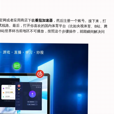
官网或者应用商店下载
番茄加速器
，然后注册一个账号。接下来，打
开加速器，选择“回国加速”模式，系统会自动推荐最优线路。最后，打开你喜欢的国内体育平台（比如央视体育、B站、腾
讯体育），就能正常观看赛事了。比如在澳大利亚看B站世界杯当前地区不可播放，按照这个步骤操作，就能瞬间解决问