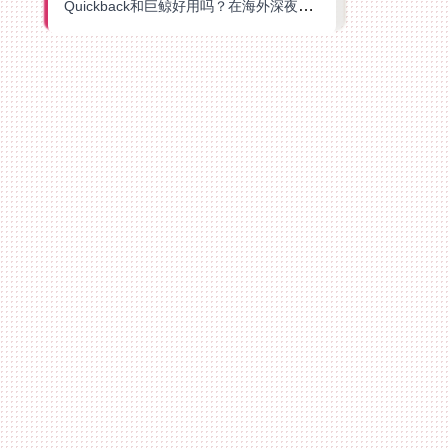
Quickback和巨鲸好用吗？在海外深夜想刷B站、追爱奇艺的你，或许正需要这份答案