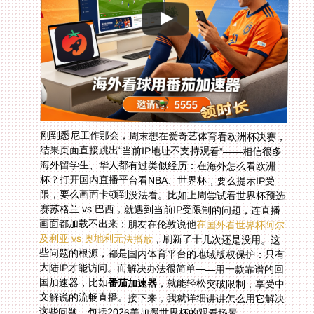
刚到悉尼工作那会，周末想在爱奇艺体育看欧洲杯决赛，
结果页面直接跳出“当前IP地址不支持观看”——相信很多
海外留学生、华人都有过类似经历：在海外怎么看欧洲
杯？打开国内直播平台看NBA、世界杯，要么提示IP受
限，要么画面卡顿到没法看。比如上周尝试看世界杯预选
赛苏格兰 vs 巴西，就遇到当前IP受限制的问题，连直播
画面都加载不出来；朋友在伦敦说他
在国外看世界杯阿尔
及利亚 vs 奥地利无法播放
，刷新了十几次还是没用。这
些问题的根源，都是国内体育平台的地域版权保护：只有
大陆IP才能访问。而解决办法很简单——用一款靠谱的回
国加速器，比如
番茄加速器
，就能轻松突破限制，享受中
文解说的流畅直播。接下来，我就详细讲讲怎么用它解决
这些问题，包括2026美加墨世界杯的观看场景。