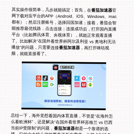
其实操作很简单，几步就能搞定：首先，在
番茄加速器
官
网下载对应平台的APP（Android、iOS、Windows、mac
都有）；然后注册账号，选择回国加速；接着，番茄会智
能推荐最优线路，点击连接；连接成功后，打开国内直播
平台（比如腾讯体育、央视体育），就能正常观看直播
了。比如解决“在国外看世界杯阿尔及利亚 vs 奥地利无法
播放”的问题，只需要连接
番茄加速器
，再打开咪咕视
频，就能直接看了。
总结一下，海外党想看国内体育直播，不管是“在海外怎
么看欧洲杯”，还是解决“在国外看世界杯苏格兰 vs 巴西
当前IP受限制”的问题，
番茄加速器
都是一个靠谱的选
择。它的六大核心功能覆盖了所有需求，从节点到设备，
从流量到安全，再到售后，都能给你最好的体验。下次再
遇到“在国外看世界杯阿尔及利亚 vs 奥地利无法播放”或
者“在国外怎么看土耳其 vs 美国世界杯直播”的情况，记