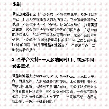
限制
番茄加速器
有全球节点分布，不管你在北美、欧洲还是东
南亚，打开APP就能看到附近的节点。它会智能推荐最优
线路，不用你手动一个个测试。比如我在纽约，打开
番茄
加速器
，它会自动匹配到离我最近的回国节点，几秒钟就
能连接成功，然后打开腾讯体育看NBA，完全不会提示IP
受限。上次解决“在国外看世界杯苏格兰 vs 巴西当前IP受
限制”的问题，就是用
番茄加速器
连了一个香港节点，立
刻就能看直播了。
2. 全平台支持+一人多端同时用，满足不同
设备需求
番茄加速器
支持Android、iOS、Windows、mac四大平
台，而且允许一人多端设备同时使用。比如我平时用手机
看欧洲杯直播，电脑同步看NBA回放，平板还能打开央视
体育看世界杯预选赛，三个设备同时加速，一点都不影响
速度。这对海外党来说太方便了——毕竟谁不想一边用电
脑工作，一边用手机看球呢？