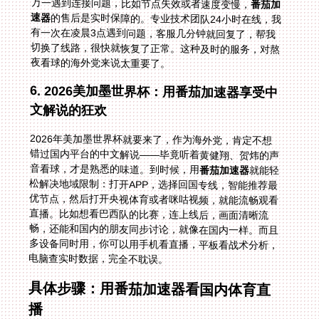
万一遇到连接问题，比如节点失效或者速度变慢，
番茄加
速器
的售后是实时保障的。专业技术团队24小时在线，我
有一次在凌晨3点遇到问题，客服几分钟就回复了，帮我
切换了线路，很快就恢复了正常。这种及时的服务，对熬
夜看球的海外党来说太重要了。
6. 2026美加墨世界杯：用番茄加速器享受中
文解说的狂欢
2026年美加墨世界杯就要来了，作为海外党，肯定不想
错过国内平台的中文解说——毕竟听着黄健翔、贺炜的声
音看球，才是熟悉的味道。到时候，用
番茄加速器
就能轻
松解决地域限制：打开APP，选择回国专线，智能推荐最
优节点，然后打开央视体育或者咪咕视频，就能流畅观看
直播。比如想看巴西队的比赛，连上线后，画面清晰流
畅，还能和国内的朋友同步讨论，就像在国内一样。而且
多设备同时用，你可以用手机看直播，平板看战术分析，
电脑查实时数据，完全不耽误。
具体步骤：用番茄加速器看国内体育直
播