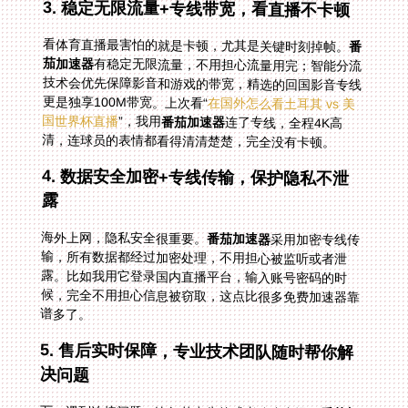
3. 稳定无限流量+专线带宽，看直播不卡顿
看体育直播最害怕的就是卡顿，尤其是关键时刻掉帧。
番
茄加速器
有稳定无限流量，不用担心流量用完；智能分流
技术会优先保障影音和游戏的带宽，精选的回国影音专线
更是独享100M带宽。上次看“
在国外怎么看土耳其 vs 美
国世界杯直播
”，我用
番茄加速器
连了专线，全程4K高
清，连球员的表情都看得清清楚楚，完全没有卡顿。
4. 数据安全加密+专线传输，保护隐私不泄
露
海外上网，隐私安全很重要。
番茄加速器
采用加密专线传
输，所有数据都经过加密处理，不用担心被监听或者泄
露。比如我用它登录国内直播平台，输入账号密码的时
候，完全不用担心信息被窃取，这点比很多免费加速器靠
谱多了。
5. 售后实时保障，专业技术团队随时帮你解
决问题