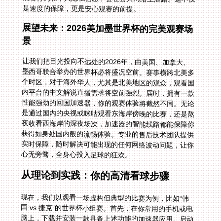
是速度的保障，更是安心观赛的前提。
展望未来：2026美加墨世界杯的完美观赛场
景
让我们把目光投向不远处的2026年，由美国、加拿大、
墨西哥联合举办的世界杯必将盛况空前。赛事横跨北美多
个时区，对于海外华人，尤其是北美地区的观众，观看国
内平台的中文解说直播需求将空前强烈。届时，拥有一款
性能强劲的回国加速器，你的观赛体验将截然不同。无论
是通过国内的央视或咪咕观看东海岸傍晚的比赛，还是熬
夜收看西海岸的深夜场次，加速器的智能线路都能保障你
获得如身处国内般的流畅体验。专业的售后技术团队提供
实时保障，随时解决可能出现的任何网络波动问题，让你
心无旁骛，全身心投入足球的狂欢。
从理论到实践：你的高清看球步骤
现在，我们以观看一场虚构但典型的比赛为例，比如“韩
国 vs 捷克”的世界杯小组赛。首先，在你常用的手机或电
脑上，下载并安装一款具备上述功能的加速器应用。启动
后，从服务器列表中选择一个延迟低、状态佳的中国大陆
节点（如上海、广州）。点击连接，等待提示连接成功。
此时，你的设备已经获得了一个“国内IP地址”。接着，像
在国内一样，正常打开腾讯体育或咪咕视频App，登录你
的账号。在赛程列表中找到“韩国 vs 捷克”的比赛直播
间，点击进入。熟悉的界面，熟悉的解说声音将会瞬间将
你拉回国内的观赛氛围中。整个过程，就像用钥匙打开了