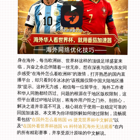
身在海外，每当欧洲杯、世界杯这样的顶级足球盛宴来
临，兴奋之余总伴随着一丝无奈。想在深夜与国内亲友同
步感受“在海外怎么看欧洲杯”的激情，打开熟悉的国内直
播平台，却只看到冷冰冰的“该视频仅限中国大陆地区播
放”提示。这种无力感，相信每一位留学生、海外工作者
和华人同胞都经历过。问题的根源在于地区版权限制，这
些平台通过IP地址识别，将海外用户拒之门外。别担心，
解决之道并非遥不可及，核心就在于使用一款稳定可靠的
回国加速器。本文将为你详细拆解如何绕过限制，流畅观
看包括“
在国外怎么看韩国 vs 捷克世界杯中文解说
”以
及“
在国外看世界杯德国 vs 科特迪瓦海外无法观看
”在内
的所有精彩赛事，并享受原汁原味的中文解说。