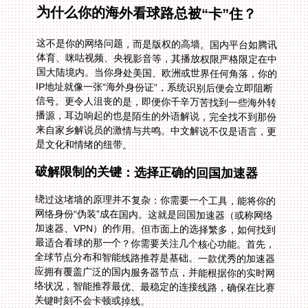
为什么你的海外看球路总被“卡”住？
这不是你的网络问题，而是版权的高墙。国内平台如腾讯
体育、咪咕视频、央视影音等，其播放权限严格限定在中
国大陆境内。当你身处美国、欧洲或世界任何角落，你的
IP地址就像一张“海外身份证”，系统识别后便会立即阻断
信号。更令人沮丧的是，即便你千辛万苦找到一些海外转
播源，耳边响起的也是陌生的外语解说，完全找不到那份
来自家乡解说员的激情与共鸣。中文解说不仅是语言，更
是文化和情绪的纽带。
破解限制的关键：选择正确的回国加速器
绕过这堵墙的原理并不复杂：你需要一个工具，能将你的
网络身份“伪装”成在国内。这就是回国加速器（或称网络
加速器、VPN）的作用。但市面上的选择繁多，如何找到
最适合看球的那一个？你需要关注几个核心功能。首先，
全球节点分布和智能线路推荐是基础。一款优秀的加速器
应拥有覆盖广泛的国内服务器节点，并能根据你的实时网
络状况，智能推荐最优、最稳定的连接线路，确保在比赛
关键时刻不会卡顿或掉线。