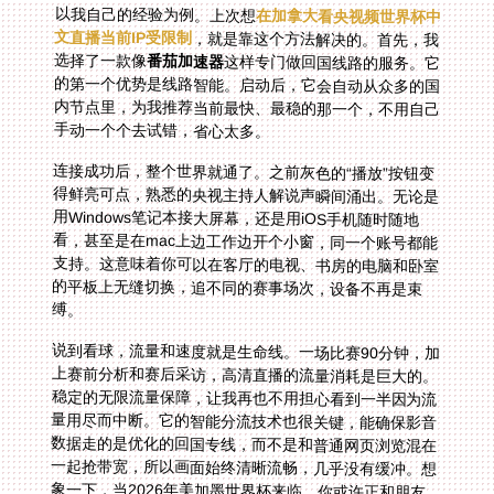
以我自己的经验为例。上次想
在加拿大看央视频世界杯中
文直播当前IP受限制
，就是靠这个方法解决的。首先，我
选择了一款像
番茄加速器
这样专门做回国线路的服务。它
的第一个优势是线路智能。启动后，它会自动从众多的国
内节点里，为我推荐当前最快、最稳的那一个，不用自己
手动一个个去试错，省心太多。
连接成功后，整个世界就通了。之前灰色的“播放”按钮变
得鲜亮可点，熟悉的央视主持人解说声瞬间涌出。无论是
用Windows笔记本接大屏幕，还是用iOS手机随时随地
看，甚至是在mac上边工作边开个小窗，同一个账号都能
支持。这意味着你可以在客厅的电视、书房的电脑和卧室
的平板上无缝切换，追不同的赛事场次，设备不再是束
缚。
说到看球，流量和速度就是生命线。一场比赛90分钟，加
上赛前分析和赛后采访，高清直播的流量消耗是巨大的。
稳定的无限流量保障，让我再也不用担心看到一半因为流
量用尽而中断。它的智能分流技术也很关键，能确保影音
数据走的是优化的回国专线，而不是和普通网页浏览混在
一起抢带宽，所以画面始终清晰流畅，几乎没有缓冲。想
象一下，当2026年美加墨世界杯来临，你或许正和朋友
们聚会，需要同时流畅播放多路中文解说信号，这种稳定