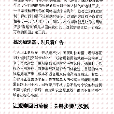
道理很简单。你常用的央视频、腾讯体育、咪咕视频这些
平台，它们的播放权限通常只对中国大陆的IP地址开放。
一旦系统检测到你的网络连接来自海外，就会立刻触发限
制，弹出我们最不想看到的提示。这跟内容版权协议直接
相关，平台也无能为力。所以，核心思路就是让你的网络
连接“看起来”像是从国内发出的。这就需要借助一个稳定
可靠的回国加速工具。
挑选加速器，别只看广告
市面上工具很多，但坑也不少。速度时快时慢，看球赛正
到关键时刻突然卡成PPT；或者用着用着就被平台检测出
来，再次封禁；更别提隐私泄露的潜在风险。选择时，你
得心里有杆秤。首先看线路是否专门优化过，普通的VPN
线路拥堵严重，根本不适合用来传输高清直播流。其次，
它得真正覆盖多平台，你在加拿大的公寓里可能用电脑，
通勤路上用手机，回到家用平板，总不能每个设备都折腾
不同的软件。最后，稳定和安全是底线，谁也不希望看个
球赛还提心吊胆。
让观赛回归流畅：关键步骤与实践