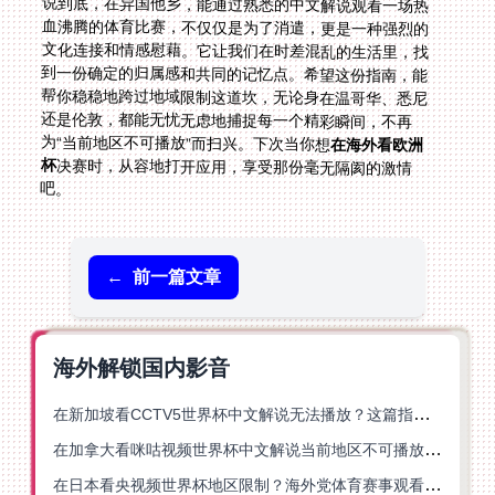
说到底，在异国他乡，能通过熟悉的中文解说观看一场热
血沸腾的体育比赛，不仅仅是为了消遣，更是一种强烈的
文化连接和情感慰藉。它让我们在时差混乱的生活里，找
到一份确定的归属感和共同的记忆点。希望这份指南，能
帮你稳稳地跨过地域限制这道坎，无论身在温哥华、悉尼
还是伦敦，都能无忧无虑地捕捉每一个精彩瞬间，不再
为“当前地区不可播放”而扫兴。下次当你想
在海外看欧洲
杯
决赛时，从容地打开应用，享受那份毫无隔阂的激情
吧。
←
前一篇文章
海外解锁国内影音
在新加坡看CCTV5世界杯中文解说无法播放？这篇指南帮你解锁海外体育直播自由
在加拿大看咪咕视频世界杯中文解说当前地区不可播放？这篇指南帮你一键解决
在日本看央视频世界杯地区限制？海外党体育赛事观看终极指南