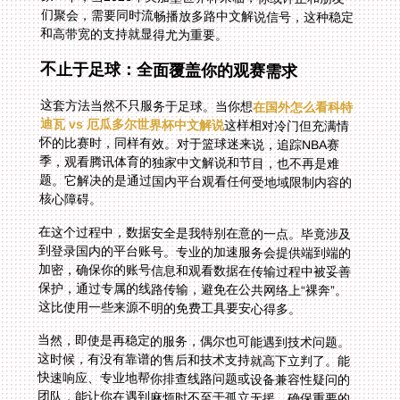
和高带宽的支持就显得尤为重要。
不止于足球：全面覆盖你的观赛需求
这套方法当然不只服务于足球。当你想
在国外怎么看科特
迪瓦 vs 厄瓜多尔世界杯中文解说
这样相对冷门但充满情
怀的比赛时，同样有效。对于篮球迷来说，追踪NBA赛
季，观看腾讯体育的独家中文解说和节目，也不再是难
题。它解决的是通过国内平台观看任何受地域限制内容的
核心障碍。
在这个过程中，数据安全是我特别在意的一点。毕竟涉及
到登录国内的平台账号。专业的加速服务会提供端到端的
加密，确保你的账号信息和观看数据在传输过程中被妥善
保护，通过专属的线路传输，避免在公共网络上“裸奔”。
这比使用一些来源不明的免费工具要安心得多。
当然，即使是再稳定的服务，偶尔也可能遇到技术问题。
这时候，有没有靠谱的售后和技术支持就高下立判了。能
快速响应、专业地帮你排查线路问题或设备兼容性疑问的
团队，能让你在遇到麻烦时不至于孤立无援，确保重要的