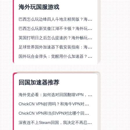
海外玩国服游戏
巴西怎么玩边锋四人斗地主精简版？海外游戏党的加速器终极选择
巴西怎么玩新笑傲江湖不卡顿？海外玩家国服游戏加速终极指南（附猫和老鼠一梦江湖实测）
英国打明日之后怎么提速的？海外畅玩国服游戏终极指南
足球世界国外加速器下载安装指南：海外党畅玩国服游戏的终极解决方案
国外玩合金弹头：觉醒用什么加速器？一份写给海外游子的畅玩指南
回国加速器推荐
海外党必看：如何选对回国翻墙VPN，无缝解锁国内资源？
ChickCN VPN好用吗？和海牛VPN对比哪个回国效果更好？
ChickCN VPN和当归VPN对比哪个回国效果更好？海外党亲测后选了它
深夜连不上Steam回国，我决定不再忍受这数字鸿沟