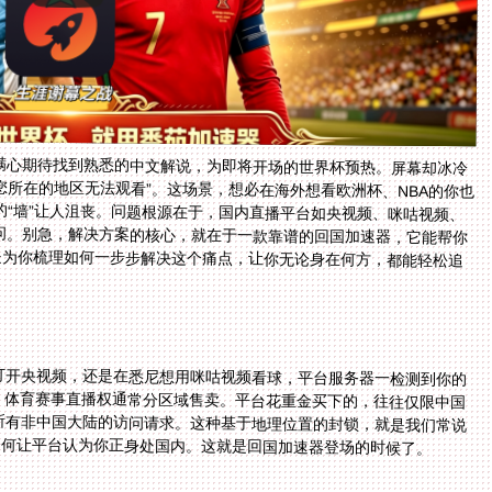
，满心期待找到熟悉的中文解说，为即将开场的世界杯预热。屏幕却冰冷
，您所在的地区无法观看”。这场景，想必在海外想看欧洲杯、NBA的你也
的“墙”让人沮丧。问题根源在于，国内直播平台如央视频、咪咕视频、
访问。别急，解决方案的核心，就在于一款靠谱的回国加速器，它能帮你
就是为你梳理如何一步步解决这个痛点，让你无论身在何方，都能轻松追
？
打开央视频，还是在悉尼想用咪咕视频看球，平台服务器一检测到你的
，体育赛事直播权通常分区域售卖。平台花重金买下的，往往仅限中国
所有非中国大陆的访问请求。这种基于地理位置的封锁，就是我们常说
如何让平台认为你正身处国内。这就是回国加速器登场的时候了。
？