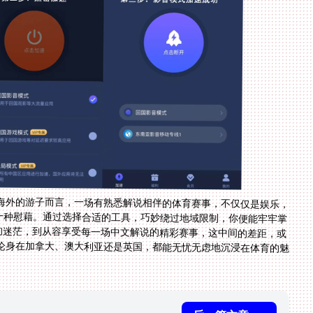
海外的游子而言，一场有熟悉解说相伴的体育赛事，不仅仅是娱乐，
是思乡情绪的一种慰藉。通过选择合适的工具，巧妙绕过地域限制，你便能牢牢掌
”的迷茫，到从容享受每一场中文解说的精彩赛事，这中间的差距，或
论身在加拿大、澳大利亚还是英国，都能无忧无虑地沉浸在体育的魅