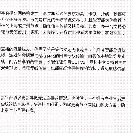
赛事直播对网络稳定性、速度和延迟的要求极高，卡顿、掉线一秒都可
备几个硬核素质。首先是广泛的全球节点分布，并且能智能为你推荐当
最低的上海或广州节点，确保信号传输又快又稳。其次，多平台支持必
应该能安装使用，实现一人多端，在客厅电视看大屏直播，在卧室用手
清直播的流量压力。你需要的是提供稳定无限流量，并具备智能分流技
视频、游戏的数据通过精心优化的回国专线传输，而其他本地浏览则走
线，配合独享的高带宽，才能保证你看CCTV5世界杯中文直播时画面
过安全加密，通过专线传输，也能更好地保护你的隐私，避免敏感信息
者新平台协议更新导致无法连接的情况。这时候，一个拥有专业售后技
时在线的技术支持，快速排查问题，为你更新节点或提供解决方案，确
键比赛时心里更有底。