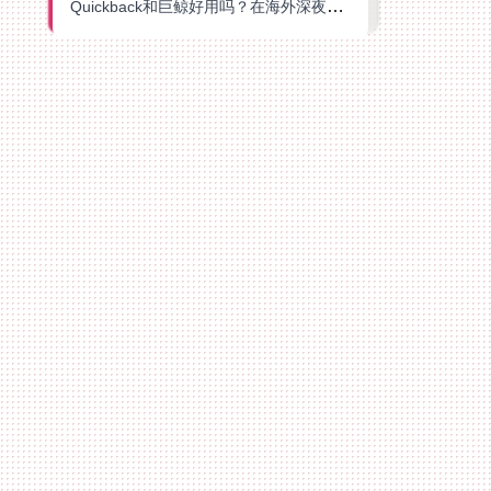
Quickback和巨鲸好用吗？在海外深夜想刷B站、追爱奇艺的你，或许正需要这份答案