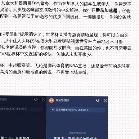
国、加拿大和墨西哥联合举办。作为在加拿大的留学生或华人，你肯定不
更渴望听到央视名嘴那充满激情的中文解说。你打开
番茄加速器
，它会
根据你在多伦多、温哥华或蒙特利尔的位置，智能匹配到一条延迟低于50毫秒的优质回国线路。一键连接后，你的设备就
前IP受限制”提示消失了，世界杯直播专题页清晰呈现，你可以自由选
你，那个让人头疼的“在澳大利亚看咪咕视频世界杯当前地区不可播
和知名解说员的点评，你都能尽收眼底。而在英国的你，也不再需要四
TV5世界杯中文直播”的畅快，仿佛从未离开家乡。
洲杯、中超联赛等。无论是腾讯体育的NBA直播，还是爱奇艺的足球赛
高清的画质和最地道的解说，不再受地域束缚。