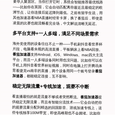
凌晨的比赛也能流畅看完全场，中文解说清晰无延迟。
多平台支持+一人多端，满足不同场景需求
海外党使用的设备往往不止一种——手机刷抖音看世界杯
片段，电脑看央视的高清直播，平板躺床上看NBA回放。
番茄加速器
支持Android、iOS、Windows、mac四大主流
平台，而且一人多端设备同时用也没问题。比如你可以在
手机上用抖音看世界杯短视频，同时在电脑上打开腾讯体
育看捷克vs南非的直播，两个设备用同一个账号登录
番茄
加速器
，都能稳定连接，互不影响。
稳定无限流量+专线加速，观赛不中断
看直播最怕的就是流量不够或者突然断流。
番茄加速器
提
供稳定无限流量，而且有智能分流技术——它会自动把你
的观赛流量分配到精选的回国影音、游戏加速专线上，这
些专线独享100M带宽，即使高峰期也不会拥堵。比如你
在澳洲看世界杯决赛，用番茄的影音专线，全程高清无缓