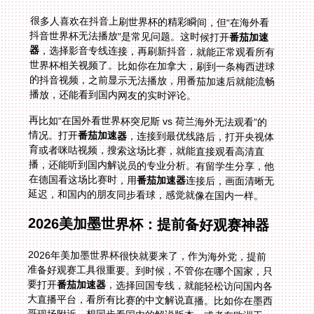
很多人喜欢在抖音上刷世界杯的精彩瞬间，但“在海外看
抖音世界杯无法播放”是常见问题。这时候打开
番茄加速
器
，选择影音专线连接，再刷新抖音，就能正常观看所有
世界杯相关视频了。比如你在加拿大，刷到一条梅西进球
的抖音视频，之前显示无法播放，用番茄加速后就能流畅
播放，还能看到国内网友的实时评论。
再比如“在国外看世界杯突尼斯 vs 荷兰海外无法观看”的
情况。打开
番茄加速器
，连接到最优线路后，打开央视体
育或者咪咕视频，搜索这场比赛，就能直接观看高清直
播，还能听到国内解说员的专业分析。有留学生分享，他
在德国看这场比赛时，用
番茄加速器
连接后，画面清晰无
延迟，和国内的朋友同步看球，感觉就像在国内一样。
2026美加墨世界杯：提前备好观赛神器
2026年美加墨世界杯很快就要来了，作为海外党，提前
准备好观赛工具很重要。到时候，不管你在哪个国家，只
要打开
番茄加速器
，选择回国专线，就能轻松访问国内各
大直播平台，看所有比赛的中文解说直播。比如你在墨西
哥现场附近，想同步看国内的解说版本，或者在欧洲工