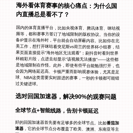
海外看体育赛事的核心痛点：为什么国
内直播总是看不了？
国内的体育直播平台，比如央视体育、腾讯体育、咪咕视
频等，都和赛事方签订了地域限制的版权协议。当你的设
备IP显示在海外时，平台就会自动屏蔽内容。比如你在北
美工作，想打开咪咕看突尼斯vs荷兰的世界杯小组赛，结
果页面直接提示“海外地区无法观看”；刷抖音时看到世界
杯精彩片段，点进去却显示“该视频无法播放”——这些都
是地域限制在作怪。此外，即使有些平台能勉强打开，也
会因为网络延迟高、卡顿严重而影响观赛体验，尤其是足
球、NBA这类需要实时跟进的赛事，一秒的卡顿都可能错
过关键进球。
选对回国加速器，解决90%的观赛问题
全球节点+智能线路，告别卡顿延迟
好的回国加速器首先要有足够多的全球节点。比如
番茄加
速器
，它的全球节点分布覆盖了欧美、澳洲、东南亚等主
要华人聚居区。当你打开它时，系统会智能推荐最优线路
——比如你在英国，它会自动匹配离你最近且最稳定的欧
洲节点，让你连接后延迟降到最低。之前有留学生说，用
其他加速器看NBA直播时经常卡屏，换了番茄后，即使是