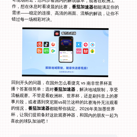
作，想在休息时看凌晨的比赛，
番茄加速器
都能满足你的
需求——稳定的连接、高清的画面、流畅的解说，让你不
错过每一场精彩对决。
回到开头的问题，在国外怎么看捷克 vs 南非世界杯直
播？答案很简单：选对
番茄加速器
，解决地域限制，享受
流畅观赛。不管是看欧洲杯、世界杯，还是刷抖音上的赛
事片段，或者遇到突尼斯vs荷兰这样的比赛海外无法观看
的情况，
番茄加速器
都能帮你搞定。2026年美加墨世界
杯，让我们提前备好这款观赛神器，和国内的朋友一起为
喜欢的球队加油吧！