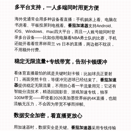
多平台支持，一人多端同时用更方便
海外党通常会用多种设备看直播：手机躺床上看、电脑在
书房看、平板投屏到电视看。
番茄加速器
支持Android、
iOS、Windows、mac四大平台，而且一人账号能同时登
录多台设备——比如你用电脑看NBA勇士队的比赛，手机
还能开着看世界杯荷兰 vs 日本的直播，两边都不耽误，
不用额外付费。
稳定无限流量+专线带宽，告别卡顿缓冲
看体育直播最怕的就是关键时刻卡顿：比如球员正要射
门，画面突然卡住，等缓冲完进球已经结束了。
番茄加速
器
提供稳定无限流量，不用担心看一半流量用完；它还有
智能分流技术，精选回国影音、游戏加速专线，独享
100M带宽——即使看2026美加墨世界杯的4K直播，也能
流畅无压力，不会因为带宽不够而掉帧。
数据安全加密，看直播更放心
用加速器时，数据安全是关键。
番茄加速器
采用专线传输
和AES-256加密技术，你的网络数据不会被泄露。比如你
在公共WiFi环境下看世界杯加纳 vs 克罗地亚的直播，也