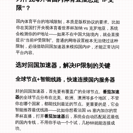
限”？
国内体育平台的地域限制，本质是版权协议的要求。比如
你在英国打开央视体育看世界杯加纳 vs 克罗地亚，系统
会检测你的IP地址——如果不在中国大陆境内，就会直接
提示“当前IP受限制”。普通的网络设置根本无法绕过这种
限制，必须借助回国加速器来模拟国内IP，才能正常访问
平台内容。
选对回国加速器，解决IP限制的关键
全球节点+智能线路，快速连接国内服务器
好的回国加速器，首先要有覆盖广的全球节点。
番茄加速
器
的全球节点分布在北美、欧洲、澳洲等多个地区，不管
你在哪个国家，都能找到最近的节点。更重要的是，它会
智能推荐最优线路——比如你想看法国 vs 塞内加尔的世
界杯直播，打开
番茄加速器
后，系统会自动匹配延迟最低
的国内专线，不用你手动一个个试，几秒钟就能连接成
功。