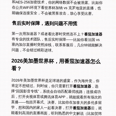
能确保连接安全，不会被黑客攻击，放心享受比赛。
售后实时保障，遇到问题不用慌
第一次用加速器？或者看比赛时突然连不上？
番茄加速器
有专业的技术团队，售后实时保障——比如你看法国 vs
塞内加尔直播时突然掉线，联系客服后，几分钟就能解决
问题，不会错过精彩进球。
2026美加墨世界杯，用番茄加速器怎么
看？
2026年美加墨世界杯是足球迷的盛宴，作为海外党，你
肯定不想错过。到时候，你只需要打开
番茄加速器
，选
择“回国影音专线”，系统会自动匹配最优线路；连接成功
后，打开央视体育或腾讯体育APP，就能观看所有场次的
直播——包括开幕式、决赛。比如你在加拿大的多伦多留
学，想和国内的家人一起看决赛，打开
番茄加速器
后，就
能看到高清的直播画面，听到熟悉的中文解说（比如贺炜
老师的经典评论），仿佛置身国内的客厅里，和家人一起