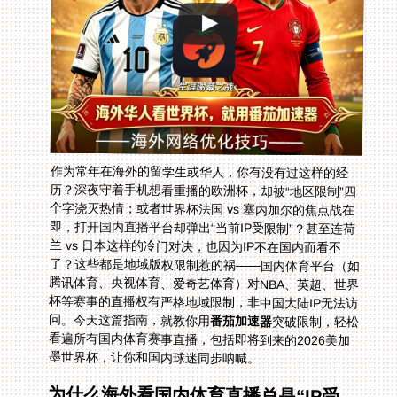
作为常年在海外的留学生或华人，你有没有过这样的经
历？深夜守着手机想看重播的欧洲杯，却被“地区限制”四
个字浇灭热情；或者世界杯法国 vs 塞内加尔的焦点战在
即，打开国内直播平台却弹出“当前IP受限制”？甚至连荷
兰 vs 日本这样的冷门对决，也因为IP不在国内而看不
了？这些都是地域版权限制惹的祸——国内体育平台（如
腾讯体育、央视体育、爱奇艺体育）对NBA、英超、世界
杯等赛事的直播权有严格地域限制，非中国大陆IP无法访
问。今天这篇指南，就教你用
番茄加速器
突破限制，轻松
看遍所有国内体育赛事直播，包括即将到来的2026美加
墨世界杯，让你和国内球迷同步呐喊。
为什么海外看国内体育直播总是“IP受