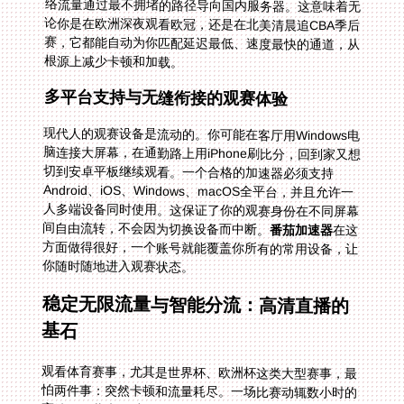
根源上减少卡顿和加载。
多平台支持与无缝衔接的观赛体验
现代人的观赛设备是流动的。你可能在客厅用Windows电
脑连接大屏幕，在通勤路上用iPhone刷比分，回到家又想
切到安卓平板继续观看。一个合格的加速器必须支持
Android、iOS、Windows、macOS全平台，并且允许一
人多端设备同时使用。这保证了你的观赛身份在不同屏幕
间自由流转，不会因为切换设备而中断。
番茄加速器
在这
方面做得很好，一个账号就能覆盖你所有的常用设备，让
你随时随地进入观赛状态。
稳定无限流量与智能分流：高清直播的
基石
观看体育赛事，尤其是世界杯、欧洲杯这类大型赛事，最
怕两件事：突然卡顿和流量耗尽。一场比赛动辄数小时的
高清乃至蓝光画质传输，对网络稳定性和带宽是巨大考
验。因此，加速器的稳定无限流量和智能分流技术至关重
要。智能分流能确保你的影音数据走专用的回国影音加速
线路，而将其他应用数据分流到普通通道，互不干扰。精
选的回国影音、游戏加速专线，配合独享的100M带宽，
能为高清直播提供充足的“高速公路”，确保画面流畅不转
圈，解说声音与画面完美同步，让你不错过任何一个精彩