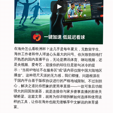
在海外怎么看欧洲杯？这几乎是每年夏天，无数留学生、
海外工作者和华人球迷心头最大的问号。你兴致勃勃地打
开熟悉的国内直播平台，无论是腾讯体育、咪咕视频，还
是央视频、爱奇艺，迎接你的却往往是那句冰冷的提
示：“当前IP地址不在服务区”或“该内容仅限中国大陆地区
播放”。这种咫尺天涯的无力感，我们都懂。问题根源在
于国内平台基于版权协议进行的严格地域限制。不过别担
心，解决之道比你想象的更简单直接——一款可靠且功能
强大的回国加速器，就是连接你与家乡赛事直播的那座关
键桥梁。这篇文章，就将为你详细拆解如何选择和使用这
样的工具，让你在海外也能无缝畅享中文解说的体育盛
宴。