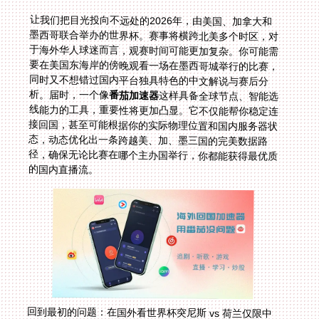
让我们把目光投向不远处的2026年，由美国、加拿大和
墨西哥联合举办的世界杯。赛事将横跨北美多个时区，对
于海外华人球迷而言，观赛时间可能更加复杂。你可能需
要在美国东海岸的傍晚观看一场在墨西哥城举行的比赛，
同时又不想错过国内平台独具特色的中文解说与赛后分
析。届时，一个像
番茄加速器
这样具备全球节点、智能选
线能力的工具，重要性将更加凸显。它不仅能帮你稳定连
接回国，甚至可能根据你的实际物理位置和国内服务器状
态，动态优化出一条跨越美、加、墨三国的完美数据路
径，确保无论比赛在哪个主办国举行，你都能获得最优质
的国内直播流。
回到最初的问题：在国外看世界杯突尼斯 vs 荷兰仅限中
国大陆怎么办？答案已经清晰。通过选择一款具备全球智
能节点、多平台支持、稳定高速专线、安全加密且有可靠
售后保障的回国加速器，你就能轻松打破地域的藩篱。无
论是解决在日本看央视频世界杯直播的IP限制，还是解锁
在国外看世界杯加拿大 vs 波黑的地区黑屏，你所需要
的，无非是一个稳定、安全的连接。从此，无论身在何
方，家乡的解说声、熟悉的赛事氛围，都将与你只有一键
之隔。在海外怎么看欧洲杯？现在，你可以从容地给出自