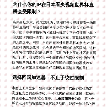
为什么你的IP在日本看央视频世界杯直
播会受限制？
当你身处东京、悉尼或纽约，试图打开央视频观看一场世
界杯直播时，平台会瞬间检测到你的网络接入点位于海
外。出于赛事转播权的区域划分规定，平台必须阻止非中
国大陆IP的访问请求。这并非平台本意，而是版权壁垒下
的无奈之举。同理，当你想在国外看世界杯加拿大 vs 波
黑这样的焦点战时，也会遭遇完全相同的地区限制。这种
限制将你与熟悉的解说声音、实时的中文互动社区彻底隔
绝。此时，你需要的是一个能将自己的网络身份“伪装”成
国内用户的工具，也就是我们所说的回国加速器或VPN。
但并非所有加速器都能胜任流畅观看高清直播的重任。
选择回国加速器：不止于绕过限制
市面上工具繁多，如何挑选？关键在于它能否提供稳定、
高速且安全的连接体验。一个优秀的回国加速器，其核心
价值远不止“解锁”这么简单。以
番茄加速器
为例，它的全
球节点分布与智能推荐最优线路功能，能精准地将你的网
络流量通过最不拥堵的路径导向国内服务器。这意味着无
论你是在欧洲深夜观看欧冠，还是在北美清晨追CBA季后
赛，它都能自动为你匹配延迟最低、速度最快的通道，从