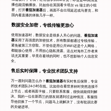
赛，打开
番茄加速器
后，画面不会出现延迟或马赛克，和
国内看直播的体验几乎一样。
数据安全加密，专线传输更放心
使用加速器时，数据安全是很多人关心的问题。
番茄加速
器
采用了高强度的加密技术，所有数据都通过专线传输，
避免被第三方窃取。不管你是用公共WiFi还是个人网络，
都能放心使用，不用担心隐私泄露。这点对海外工作者来
说尤其重要，毕竟在看球的同时，也不想影响个人信息安
全。
售后实时保障，专业技术团队支持
万一遇到问题怎么办？
番茄加速器
有实时售后保障，专业
的技术团队24小时在线。比如你在看世界杯时突然连接不
上节点，或者画面卡顿，只要联系客服，很快就能得到解
决。我的一位在新西兰的朋友就遇到过这种情况，客服指
导他切换了一个节点，问题马上就解决了，没有耽误比赛
的关键进球。