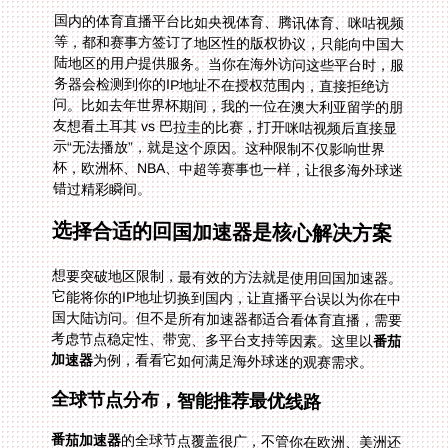
国内的体育直播平台比如央视体育、腾讯体育、咪咕视频
等，都和赛事方签订了地区性的版权协议，只能向中国大
陆地区的用户提供服务。当你在海外访问这些平台时，服
务器会检测到你的IP地址不在授权范围内，直接拒绝访
问。比如去年世界杯期间，我的一位在澳大利亚留学的朋
友想看土耳其 vs 巴拉圭的比赛，打开咪咕视频后直接显
示“无法播放”，就是这个原因。这种限制不仅影响世界
杯，欧洲杯、NBA、中超等赛事也一样，让很多海外球迷
错过精彩瞬间。
选择合适的回国加速器是核心解决方案
想要突破地区限制，最有效的方法就是使用回国加速器。
它能将你的IP地址切换到国内，让直播平台误以为你在中
国大陆访问。但不是所有加速器都适合看体育直播，需要
考虑节点稳定性、带宽、多平台支持等因素。这里以
番茄
加速器
为例，看看它如何满足海外球迷的观赛需求。
全球节点分布，智能推荐最优线路
番茄加速器
的全球节点覆盖很广，不管你在欧洲、美洲还
是澳洲，打开后它会自动检测你的位置，智能推荐最优的
国内节点。比如你在加拿大看世界杯德国 vs 科特迪瓦，
它会帮你连接到延迟最低的国内服务器，避免卡顿。不像
有些加速器需要手动切换节点，番茄的智能推荐省去了很