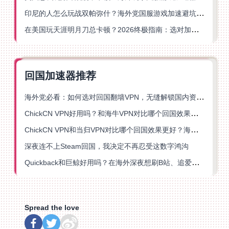
印尼的人怎么玩战双帕弥什？海外党国服游戏加速避坑指南
在美国玩天涯明月刀总卡顿？2026终极指南：选对加速器让你丝滑连招
回国加速器推荐
海外党必看：如何选对回国翻墙VPN，无缝解锁国内资源？
ChickCN VPN好用吗？和海牛VPN对比哪个回国效果更好？
ChickCN VPN和当归VPN对比哪个回国效果更好？海外党亲测后选了它
深夜连不上Steam回国，我决定不再忍受这数字鸿沟
Quickback和巨鲸好用吗？在海外深夜想刷B站、追爱奇艺的你，或许正需要这份答案
Spread the love