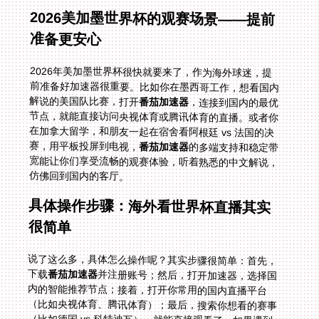
2026美加墨世界杯的观赛场景——提前
准备更安心
2026年美加墨世界杯很快就要来了，作为海外球迷，提
前准备好加速器很重要。比如你在墨西哥工作，想看国内
解说的美国队比赛，打开
番茄加速器
，连接到国内的最优
节点，就能直接访问央视体育或腾讯体育的直播。或者你
在加拿大留学，和朋友一起在宿舍看阿根廷 vs 法国的决
赛，用平板投屏到电视，
番茄加速器
的多端支持和稳定带
宽能让你们享受流畅的观赛体验，听着熟悉的中文解说，
仿佛回到国内的客厅。
具体操作步骤：海外看世界杯直播其实
很简单
说了这么多，具体怎么操作呢？其实步骤很简单：首先，
下载
番茄加速器
并注册账号；然后，打开加速器，选择国
内的智能推荐节点；接着，打开你常用的国内直播平台
（比如央视体育、腾讯体育）；最后，搜索你想看的赛事
（比如德国 vs 科特迪瓦），就能直接观看了。如果遇到
无法播放的情况（比如土耳其 vs 巴拉圭），可以尝试切
换节点，或者联系客服解决。整个过程不到5分钟，非常