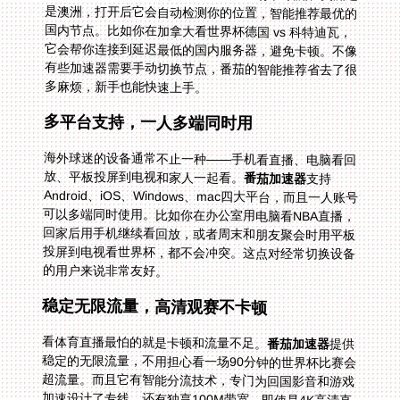
多麻烦，新手也能快速上手。
多平台支持，一人多端同时用
海外球迷的设备通常不止一种——手机看直播、电脑看回
放、平板投屏到电视和家人一起看。
番茄加速器
支持
Android、iOS、Windows、mac四大平台，而且一人账号
可以多端同时使用。比如你在办公室用电脑看NBA直播，
回家后用手机继续看回放，或者周末和朋友聚会时用平板
投屏到电视看世界杯，都不会冲突。这点对经常切换设备
的用户来说非常友好。
稳定无限流量，高清观赛不卡顿
看体育直播最怕的就是卡顿和流量不足。
番茄加速器
提供
稳定的无限流量，不用担心看一场90分钟的世界杯比赛会
超流量。而且它有智能分流技术，专门为回国影音和游戏
加速设计了专线，还有独享100M带宽，即使是4K高清直
播也能流畅播放。比如你在英国看卡塔尔 vs 瑞士的小组