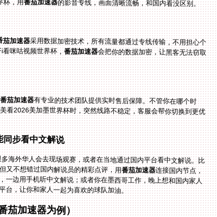
界杯，用
番茄加速器
的影音专线，画面清晰流畅，和国内看没区别。
番茄加速器
采用数据加密技术，所有流量都通过专线传输，不用担心个
Fi看咪咕视频世界杯，
番茄加速器
会把你的数据加密，让黑客无法窃取
番茄加速器
有专业的技术团队提供实时售后保障。不管你在哪个时
区，只要联系客服，都会很快得到响应。比如你在北美看2026美加墨世界杯时，突然线路不稳定，客服会帮你切换到更优
也能同步看中文解说
，很多海外华人会去现场观赛，或者在当地通过国内平台看中文解说。比
但又不想错过国内解说员的精彩点评，用
番茄加速器
连接国内节点，
打开央视体育或咪咕视频，就能一边在现场感受氛围，一边用手机听中文解说；或者你在墨西哥工作，晚上想和国内家人
平台，让你和家人一起为喜欢的球队加油。
番茄加速器为例）