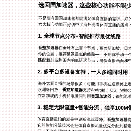
选回国加速器，这些核心功能不能
不是所有回国加速器都能满足体育直播的需求。好
六大核心功能正好切中了海外党看体育直播的痛点
1. 全球节点分布+智能推荐最优线路
番茄加速器
在全球有上百个节点，覆盖新加坡、日本
你的位置，推荐延迟最低的线路——不用你
匹配新加坡到国内的低延迟节点，确保直播画面和中文
2. 多平台多设备支持，一人多端同时用
海外党看直播的场景很多：可能用手机在通勤路上看
欧洲杯回放。
番茄加速器
支持Android、iOS、
在新加坡的手机和电脑同时用
番茄加速器
，都能流
3. 稳定无限流量+智能分流，独享100M
体育直播最怕的就是中途断流或缓冲。
番茄加速器
它