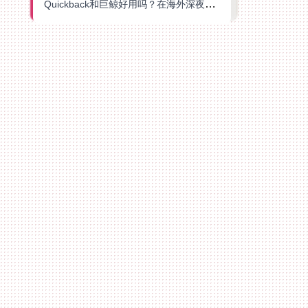
Quickback和巨鲸好用吗？在海外深夜想刷B站、追爱奇艺的你，或许正需要这份答案