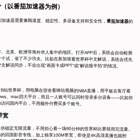
少（以番茄加速器为例）
的加速器需要兼顾速度、稳定性、多设备支持和安全性，
番茄加速器
的
：
、北美、欧洲等海外华人集中的地区。打开APP后，系统会自动检测
手动一个个试，省了不少功夫。比如在新加坡看世界杯中文解说，系统会优先
解说同步，不会出现“画面卡成PPT”或“解说慢半拍”的情况。
B站世界杯，用电脑在宿舍看咪咕视频的NBA直播，用平板在客厅看
Windows、mac四大平台，而且一人账号可以同时登录多台设备——比如你
畅访问国内平台，不用额外付费买多个账号。
带宽
提供稳定无限流量，不用担心看一场90分钟的世界杯比赛就用完流量。
的智能分流技术会把体育直播流量优先分配到精选的回国影音专线，加上独享100M带宽，即使是4K高清直播也能秒