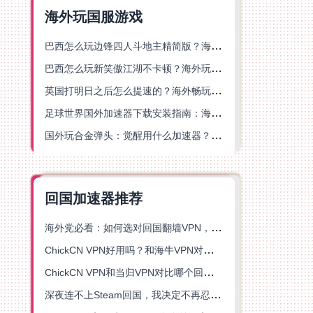
海外玩国服游戏
巴西怎么玩边锋四人斗地主精简版？海外游戏党的加速器终极选择
巴西怎么玩新笑傲江湖不卡顿？海外玩家国服游戏加速终极指南（附猫和老鼠一梦江湖实测）
英国打明日之后怎么提速的？海外畅玩国服游戏终极指南
足球世界国外加速器下载安装指南：海外党畅玩国服游戏的终极解决方案
国外玩合金弹头：觉醒用什么加速器？一份写给海外游子的畅玩指南
回国加速器推荐
海外党必看：如何选对回国翻墙VPN，无缝解锁国内资源？
ChickCN VPN好用吗？和海牛VPN对比哪个回国效果更好？
ChickCN VPN和当归VPN对比哪个回国效果更好？海外党亲测后选了它
深夜连不上Steam回国，我决定不再忍受这数字鸿沟