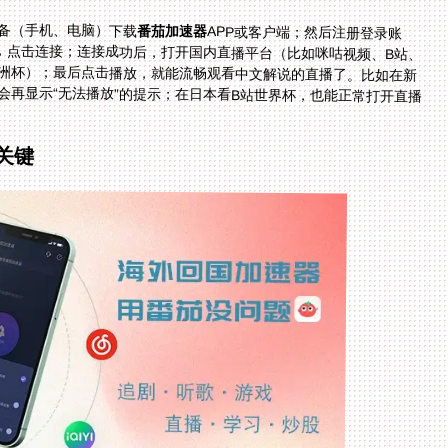
备（手机、电脑）下载
番茄加速器
APP或客户端；然后注册登录账
号，选择“回国加速”模式；系统会自动推荐最优线路，点击连接；连接成功后，打开国内直播平台（比如咪咕视频、B站、
腾讯体育），搜索你想看的赛事（世界杯、NBA、欧洲杯）；最后点击播放，就能流畅观看中文解说的直播了。比如在新
加坡看咪咕视频世界杯，按照这个步骤操作后，就不会再显示“无法播放”的提示；在日本看B站世界杯，也能正常打开直播
关键