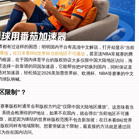
者都有过这样的困惑：明明国内平台有高清中文解说，打开却显示“当前
播放
，
在日本看B站世界杯当前地区不可播放
，甚至连NBA常规赛的腾
讯体育直播也因为IP限制只能望屏兴叹。这些问题的根源，在于国内体育平台的版权协议大多仅限中国大陆地区访问，海
外IP自然被挡在门外。而解决这个问题的核心，就是选择一款靠谱的回国加速器，它能帮你把IP切换到国内，同时保证直
播流畅不卡顿。这篇指南会从痛点出发，教你如何选对加速器，轻松搞定2026美加墨世界杯、欧洲杯、NBA等赛事的中文
的球队呐喊。
区限制”？
赛事版权时通常会和版权方约定“仅限中国大陆地区播放”。这意味着当
，系统会检测你的IP地址，如果不在国内，就会弹出“当前地区不可播
播放，就是因为咪咕的世界杯版权范围不包含新加坡；在日本看B站世界
播版权同样有地域限制。想要突破这个限制，最直接的方法就是通过回
以为你在国内访问。