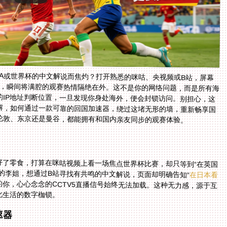
A或世界杯的中文解说而焦灼？打开熟悉的咪咕、央视频或B站，屏幕
提示，瞬间将满腔的观赛热情隔绝在外。这不是你的网络问题，而是所有海
IP地址判断位置，一旦发现你身处海外，便会封锁访问。别担心，这
解，如何通过一款可靠的回国加速器，绕过这堵无形的墙，重新畅享国
伦敦、东京还是曼谷，都能拥有和国内亲友同步的观赛体验。
好了零食，打算在咪咕视频上看一场焦点世界杯比赛，却只等到“在英国
的李姐，想通过B站寻找有共鸣的中文解说，页面却明确告知“
在日本看
的你，心心念念的CCTV5直播信号始终无法加载。这种无力感，源于互
化生活的数字枷锁。
速器