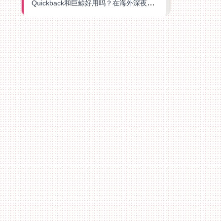
Quickback和巨鲸好用吗？在海外深夜想刷B站、追爱奇艺的你，或许正需要这份答案