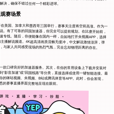
应解决，确保不错过任何一个精彩进球。
美观赛场景
杯将在美国、加拿大和墨西哥三国举行，赛事关注度将空前高涨。作为一
解说。有了可靠的回国加速器，你完全可以提前规划。在比赛开始前，
速专线。随后，你便能像在国内一样，自如地打开央视频APP，选择
爱的主播解说频道。4K超高清画质流畅无缓冲，中文解说激情澎湃，弹
，与家人共同感受现场的热烈气氛，完全忘却物理距离的存在。
一款口碑良好的加速器服务。其次，在你的常用设备上下载并安装对
“影音加速”或“回国线路”等分类，直接选择或使用一键智能连接。最
你的咪咕视频、央视频、B站或腾讯体育等APP。此时，你会发现，
悉的赛事直播界面完整地呈现在眼前。