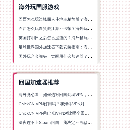
海外玩国服游戏
巴西怎么玩边锋四人斗地主精简版？海外游戏党的加速器终极选择
巴西怎么玩新笑傲江湖不卡顿？海外玩家国服游戏加速终极指南（附猫和老鼠一梦江湖实测）
英国打明日之后怎么提速的？海外畅玩国服游戏终极指南
足球世界国外加速器下载安装指南：海外党畅玩国服游戏的终极解决方案
国外玩合金弹头：觉醒用什么加速器？一份写给海外游子的畅玩指南
回国加速器推荐
海外党必看：如何选对回国翻墙VPN，无缝解锁国内资源？
ChickCN VPN好用吗？和海牛VPN对比哪个回国效果更好？
ChickCN VPN和当归VPN对比哪个回国效果更好？海外党亲测后选了它
深夜连不上Steam回国，我决定不再忍受这数字鸿沟