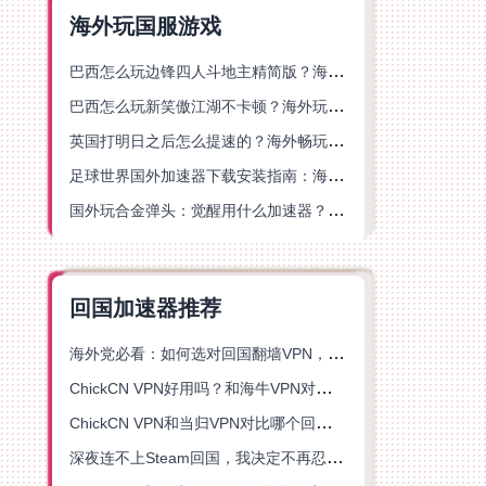
海外玩国服游戏
巴西怎么玩边锋四人斗地主精简版？海外游戏党的加速器终极选择
巴西怎么玩新笑傲江湖不卡顿？海外玩家国服游戏加速终极指南（附猫和老鼠一梦江湖实测）
英国打明日之后怎么提速的？海外畅玩国服游戏终极指南
足球世界国外加速器下载安装指南：海外党畅玩国服游戏的终极解决方案
国外玩合金弹头：觉醒用什么加速器？一份写给海外游子的畅玩指南
回国加速器推荐
海外党必看：如何选对回国翻墙VPN，无缝解锁国内资源？
ChickCN VPN好用吗？和海牛VPN对比哪个回国效果更好？
ChickCN VPN和当归VPN对比哪个回国效果更好？海外党亲测后选了它
深夜连不上Steam回国，我决定不再忍受这数字鸿沟