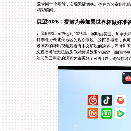
精彩瞬间。
展望2026：提前为美加墨世界杯做好准
让我们把目光放远到2026年，届时由美国、加拿
特别是身处北美地区的观众来说，这既是盛宴，也
过国内的咪咕视频观看有中文解说的决赛，同时和
文直播可能无法满足你对解说氛围的渴望，而国内平
如同为三年后的观赛之旅买好了VIP门票，确保你