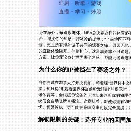
身在海外，每逢欧洲杯、NBA总决赛这样的体育盛
台，迎接你的却是一行冰冷的提示：“当前地区不可播
恼，更是所有海外游子共同的观赛之痛。原因无他
的直播体验隔开。但别担心，这道墙并非不可逾越
方案，让你无论身处世界哪个角落，都能无缝直连
为什么你的IP被挡在了赛场之外？
当你尝试在加拿大打开央视频，却发现“世界杯中文
接，却只得到“观看世界杯当前IP受限制”的提示时
讯体育等，会根据你设备的IP地址来判断你的物理位
统便会自动阻断直播流。这意味着，即使你拥有VIP
忧、频繁掉线，更可能在高峰赛事时段完全崩溃，
解锁限制的关键：选择专业的回国