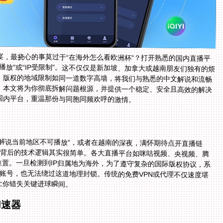
宴，最挠心的事莫过于“在海外怎么看欧洲杯”？打开熟悉的国内直播平
放”或“IP受限制”。这不仅仅是新加坡、加拿大或越南朋友们独有的烦
，版权的地域限制如同一道数字高墙，将我们与熟悉的中文解说和流畅
。本文将为你彻底拆解问题根源，并提供一个稳定、安全且高效的解决
国内平台，重温那份与同胞同频欢呼的激情。
解说当前地区不可播放”，或者在越南的深夜，满怀期待点开直播链
，背后的技术逻辑其实很简单。各大直播平台如咪咕视频、央视频、腾
置。一旦检测到IP归属地为海外，为了遵守复杂的国际版权协议，系
账号，也无法绕过这道地理封锁。传统的免费VPN或代理不仅速度堪
让你错失关键进球瞬间。
加速器