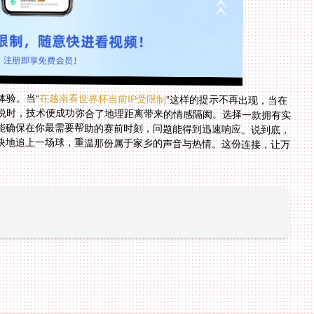
体验。当“
在越南看世界杯当前IP受限制
”这样的提示不再出现，当在
加拿大也能无障碍聆听央视频里那激动人心的中文解说时，技术便成功弥合了地理距离带来的情感隔阂。选择一款拥有实
时售后保障和专业技术支持团队的工具至关重要，它能确保在你最需要帮助的赛前时刻，问题能得到迅速响应。说到底，
我们追求的不过是在异国他乡，也能简单、安全、畅快地追上一场球，重温那份属于家乡的声音与热情。这份连接，让万