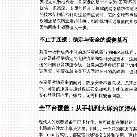
要稳定流畅地观看，你需要的是一个专为“回国”场
提供一条高速、专属的通道，将你的网络请求快速送
的技术架构恰恰针对这些痛点设计。它的全球节点
欧洲还是东南亚发起连接，都能找到延迟最低的那
因为网络卡顿而慢人一步。
不止于连接：稳定与安全的观赛基石
观看一场长达两小时的足球赛或四节的NBA篮球赛
加速器能提供稳定的无限流量和智能分流技术。这
选的回国影音加速专线，就像为直播数据开辟了VIP
宽保障，即便在总决赛万人同时在线的高峰期，也
在享受激情赛事的同时，数据安全不容忽视。尤其是在
中。可靠的服务会通过数据安全加密和专线传输来
安心登录国内平台账号，无需担忧安全问题。
全平台覆盖：从手机到大屏的沉浸体
现代人的观赛设备早已多样化。你可能想在通勤路
电脑靠在沙发上享受大屏。因此，一个好的解决方案必须支
本、mac台式机，都应该能够轻松安装和使用。更
登录同一个账号，实现无缝切换。你在办公室用电