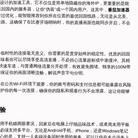
景设计的加速工具。它不仅仅是简单地隐藏你的海外IP，更重要的是能
回国内的服务器，让你“伪装”成一个国内用户。这其中，
番茄加速器
经过优化，能智能推荐到你所在位置的最优回国线路，无论是从北美、
条路。这确保了在比赛开场哨响时，你的直播画面也能同步开启，不会
，临时性的连接毫无意义。你需要的是贯穿始终的稳定性。优质的回国
意味着你可以尽情享受高清直播，不必担心流量超标或中途缓冲。其精
快速车道，与普通网络流量分开处理，有效避免拥堵。独享的100M带
能保证你的画面清晰流畅，解说声音字句分明。
公共Wi-Fi环境下观赛，你的账号密码和支付信息都可能暴露在风险
保护你的每一次连接，确保你的隐私和观看行为不会泄露。这让你能够
验
上用手机瞄两眼赛况，回家后在电脑上仔细品味战术，或者周末用平板
持多平台。无论是Android手机、iPhone，还是Windows笔记
贴心的是，支持一人多端设备同时使用的服务，可以让你在多个设备上
脑看的比赛进度，回到家可以立刻在电视盒子上接着看，不会错过任何