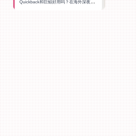
Quickback和巨鲸好用吗？在海外深夜想刷B站、追爱奇艺的你，或许正需要这份答案