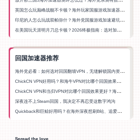
英国怎么玩巅峰战舰不卡顿？海外玩家国服游戏加速器终极指南
印尼的人怎么玩战双帕弥什？海外党国服游戏加速避坑指南
在美国玩天涯明月刀总卡顿？2026终极指南：选对加速器让你丝滑连招
回国加速器推荐
海外党必看：如何选对回国翻墙VPN，无缝解锁国内资源？
ChickCN VPN好用吗？和海牛VPN对比哪个回国效果更好？
ChickCN VPN和当归VPN对比哪个回国效果更好？海外党亲测后选了它
深夜连不上Steam回国，我决定不再忍受这数字鸿沟
Quickback和巨鲸好用吗？在海外深夜想刷B站、追爱奇艺的你，或许正需要这份答案
Spread the love