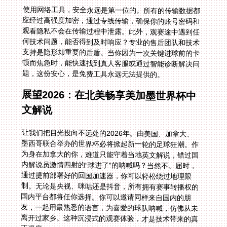
使用网络工具，安全永远是第一位的。所有的传输数据都
应经过高强度加密，通过专线传输，确保你的账号密码和
观看隐私不会在传输过程中泄露。此外，观赛途中遇到任
何技术问题，能否得到及时响应？专业的售后团队和技术
支持是隐形却重要的后盾。当你因为一次关键进球前的卡
顿而焦急时，能快速找到真人客服或通过智能诊断解决问
题，这份安心，是免费工具永远无法提供的。
展望2026：在北美畅享美加墨世界杯中
文解说
让我们把目光投向不远处的2026年。由美国、加拿大、
墨西哥联合举办的世界杯必将掀起新一轮的足球狂潮。作
为身在加拿大的你，难道只能守着当地英文解说，错过国
内解说员激情四射的“球进了”的呐喊吗？当然不。届时，
通过提前部署好的回国加速器，你可以轻松绕过地理限
制。无论是央视、咪咕还是抖音，所有拥有赛事转播权的
国内平台都将任你选择。你可以邀请同样来自国内的朋
友，一起用最熟悉的语言，为喜爱的球队呐喊，仿佛从未
离开过家乡。这种沉浸式的观赛体验，才是技术带来的真