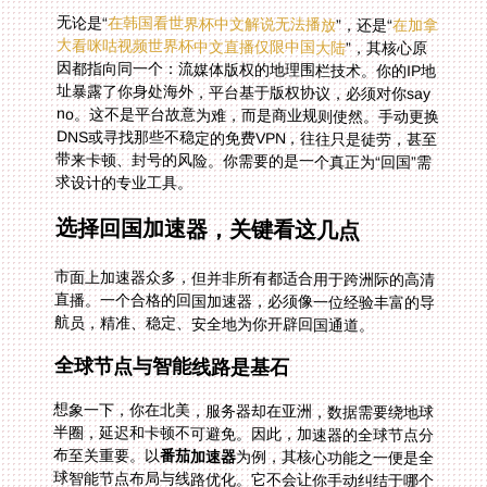
无论是“
在韩国看世界杯中文解说无法播放
”，还是“
在加拿
大看咪咕视频世界杯中文直播仅限中国大陆
”，其核心原
因都指向同一个：流媒体版权的地理围栏技术。你的IP地
址暴露了你身处海外，平台基于版权协议，必须对你say
no。这不是平台故意为难，而是商业规则使然。手动更换
DNS或寻找那些不稳定的免费VPN，往往只是徒劳，甚至
带来卡顿、封号的风险。你需要的是一个真正为“回国”需
求设计的专业工具。
选择回国加速器，关键看这几点
市面上加速器众多，但并非所有都适合用于跨洲际的高清
直播。一个合格的回国加速器，必须像一位经验丰富的导
航员，精准、稳定、安全地为你开辟回国通道。
全球节点与智能线路是基石
想象一下，你在北美，服务器却在亚洲，数据需要绕地球
半圈，延迟和卡顿不可避免。因此，加速器的全球节点分
布至关重要。以
番茄加速器
为例，其核心功能之一便是全
球智能节点布局与线路优化。它不会让你手动纠结于哪个
服务器，而是通过智能算法，实时检测网络拥堵情况，自
动为你推荐并连接至当前最优、最快的回国线路。这意味
着，无论你是在多伦多的公寓还是温哥华的咖啡馆，它都