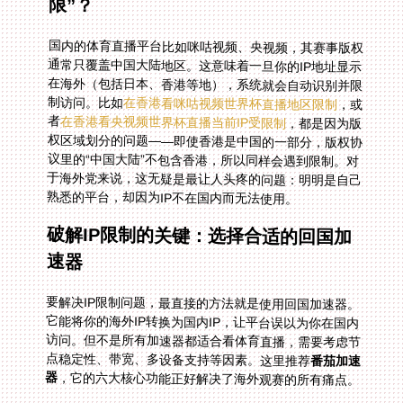
限”？
国内的体育直播平台比如咪咕视频、央视频，其赛事版权
通常只覆盖中国大陆地区。这意味着一旦你的IP地址显示
在海外（包括日本、香港等地），系统就会自动识别并限
制访问。比如
在香港看咪咕视频世界杯直播地区限制
，或
者
在香港看央视频世界杯直播当前IP受限制
，都是因为版
权区域划分的问题——即使香港是中国的一部分，版权协
议里的“中国大陆”不包含香港，所以同样会遇到限制。对
于海外党来说，这无疑是最让人头疼的问题：明明是自己
熟悉的平台，却因为IP不在国内而无法使用。
破解IP限制的关键：选择合适的回国加
速器
要解决IP限制问题，最直接的方法就是使用回国加速器。
它能将你的海外IP转换为国内IP，让平台误以为你在国内
访问。但不是所有加速器都适合看体育直播，需要考虑节
点稳定性、带宽、多设备支持等因素。这里推荐
番茄加速
器
，它的六大核心功能正好解决了海外观赛的所有痛点。