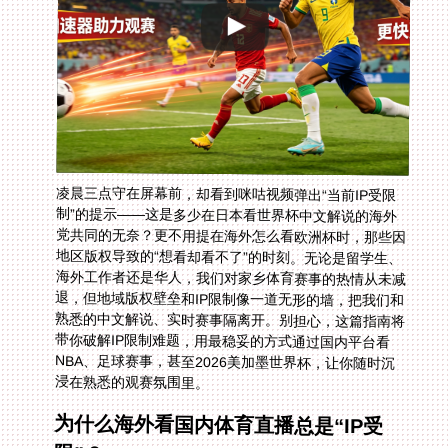
凌晨三点守在屏幕前，却看到咪咕视频弹出“当前IP受限
制”的提示——这是多少在日本看世界杯中文解说的海外
党共同的无奈？更不用提在海外怎么看欧洲杯时，那些因
地区版权导致的“想看却看不了”的时刻。无论是留学生、
海外工作者还是华人，我们对家乡体育赛事的热情从未减
退，但地域版权壁垒和IP限制像一道无形的墙，把我们和
熟悉的中文解说、实时赛事隔离开。别担心，这篇指南将
带你破解IP限制难题，用最稳妥的方式通过国内平台看
NBA、足球赛事，甚至2026美加墨世界杯，让你随时沉
浸在熟悉的观赛氛围里。
为什么海外看国内体育直播总是“IP受