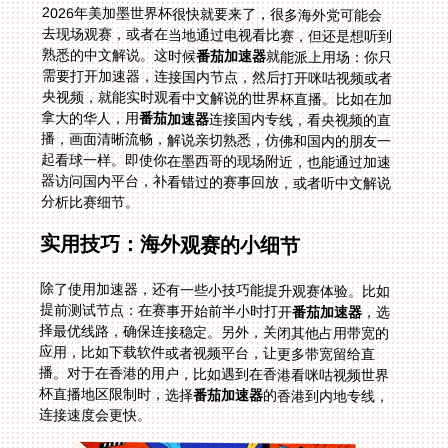
2026年美加墨世界杯很快就要来了，很多海外党可能会
去现场观赛，或者在当地通过电视看比赛，但还是想听到
熟悉的中文解说。这时候
番茄加速器
就能派上用场：你只
需要打开加速器，连接国内节点，然后打开咪咕视频或者
央视频，就能实时观看中文解说的世界杯直播。比如在加
拿大的华人，用
番茄加速器
连接国内专线，看央视频的直
播，画面清晰流畅，解说亲切熟悉，仿佛和国内的朋友一
起看球一样。即使你在墨西哥的现场附近，也能通过加速
器访问国内平台，补看错过的赛事回放，或者听中文解说
分析比赛细节。
实用技巧：海外观赛的小细节
除了使用加速器，还有一些小技巧能提升观赛体验。比如
提前测试节点：在赛事开始前半小时打开
番茄加速器
，选
择最优线路，确保连接稳定。另外，关闭其他占用带宽的
应用，比如下载软件或者视频平台，让更多带宽留给直
播。对于在香港的用户，比如遇到在香港看咪咕视频世界
杯直播地区限制时，选择
番茄加速器
的香港到内地专线，
连接速度会更快。