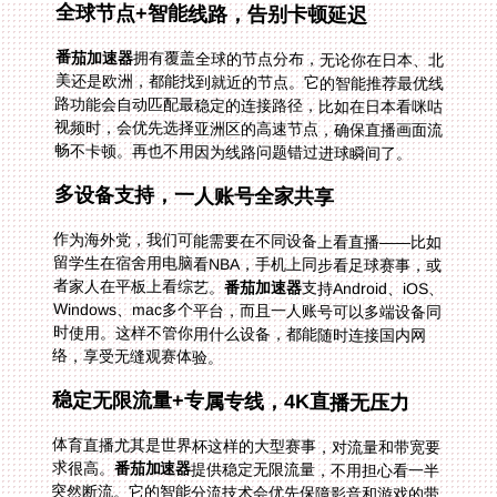
全球节点+智能线路，告别卡顿延迟
番茄加速器
拥有覆盖全球的节点分布，无论你在日本、北
美还是欧洲，都能找到就近的节点。它的智能推荐最优线
路功能会自动匹配最稳定的连接路径，比如在日本看咪咕
视频时，会优先选择亚洲区的高速节点，确保直播画面流
畅不卡顿。再也不用因为线路问题错过进球瞬间了。
多设备支持，一人账号全家共享
作为海外党，我们可能需要在不同设备上看直播——比如
留学生在宿舍用电脑看NBA，手机上同步看足球赛事，或
者家人在平板上看综艺。
番茄加速器
支持Android、iOS、
Windows、mac多个平台，而且一人账号可以多端设备同
时使用。这样不管你用什么设备，都能随时连接国内网
络，享受无缝观赛体验。
稳定无限流量+专属专线，4K直播无压力
体育直播尤其是世界杯这样的大型赛事，对流量和带宽要
求很高。
番茄加速器
提供稳定无限流量，不用担心看一半
突然断流。它的智能分流技术会优先保障影音和游戏的带
宽，精选回国影音专线，还能独享100M带宽。即使你看
4K清晰度的世界杯直播，也能保持画面流畅，没有缓冲